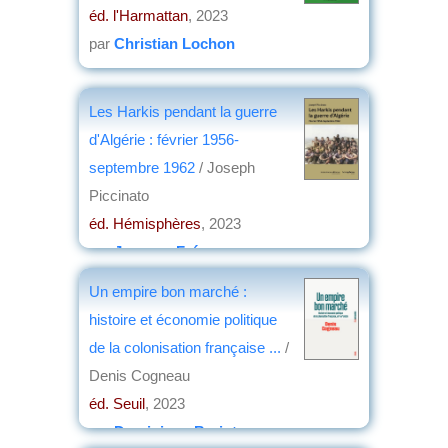
éd. l'Harmattan
, 2023
par
Christian Lochon
Les Harkis pendant la guerre
d'Algérie : février 1956-
septembre 1962
/ Joseph
Piccinato
éd. Hémisphères
, 2023
par
Jacques Frémeaux
Un empire bon marché :
histoire et économie politique
de la colonisation française ...
/
Denis Cogneau
éd. Seuil
, 2023
par
Dominique Barjot