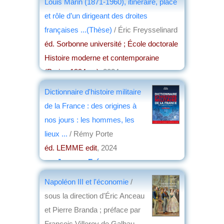
Louis Marin (1871-1960), itinéraire, place
et rôle d’un dirigeant des droites
françaises ...(Thèse)
/ Éric Freysselinard
éd. Sorbonne université ; École doctorale
Histoire moderne et contemporaine
(Paris ; 1994-....)
, 2024
par
Daniel Jouanneau
Dictionnaire d'histoire militaire
de la France : des origines à
nos jours : les hommes, les
lieux ...
/ Rémy Porte
éd. LEMME edit
, 2024
par
Jacques Frémeaux
Napoléon III et l'économie
/
sous la direction d'Éric Anceau
et Pierre Branda ; préface par
François Villeroy de Galhau