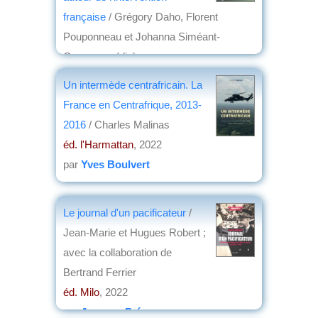
française
/ Grégory Daho, Florent
Pouponneau et Johanna Siméant-
Germanos (dir.)
éd. Rue d'Ulm
, 2022
Un intermède centrafricain. La
par
Philippe David
France en Centrafrique, 2013-
2016
/ Charles Malinas
éd. l'Harmattan
, 2022
par
Yves Boulvert
Le journal d'un pacificateur
/
Jean-Marie et Hugues Robert ;
avec la collaboration de
Bertrand Ferrier
éd. Milo
, 2022
par
Jacques Frémeaux