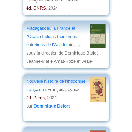
éd. CNRS
, 2024
par
Dominique barjot
Madagascar, la France et
l'Océan Indien : troisièmes
entretiens de l'Académie ...
/
sous la direction de Dominique Barjot,
Jeanne-Marie Amat-Roze et Jean-
François Klein
éd. Maisonneuve & Larose
, 2024
Nouvelle histoire de l’Indochine
par
Dominique Barjot
française
/ François Joyaux
éd. Perrin
, 2024
par
Dominique Delort