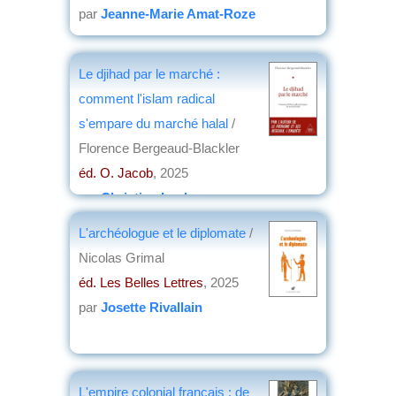
par
Jeanne-Marie Amat-Roze
Le djihad par le marché :
comment l'islam radical
s'empare du marché halal
/
Florence Bergeaud-Blackler
éd. O. Jacob
, 2025
par
Christian Lochon
L'archéologue et le diplomate
/
Nicolas Grimal
éd. Les Belles Lettres
, 2025
par
Josette Rivallain
L'empire colonial français : de