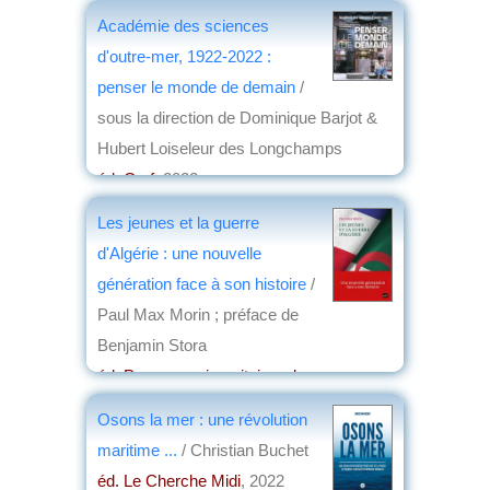
Académie des sciences
d'outre-mer, 1922-2022 :
penser le monde de demain
/
sous la direction de Dominique Barjot &
Hubert Loiseleur des Longchamps
éd. Cerf
, 2022
par
Josette Rivallain
Les jeunes et la guerre
d'Algérie : une nouvelle
génération face à son histoire
/
Paul Max Morin ; préface de
Benjamin Stora
éd. Presses universitaires de
France/Humensis
, 2022
Osons la mer : une révolution
par
Elisabeth Dufourcq
maritime ...
/ Christian Buchet
éd. Le Cherche Midi
, 2022