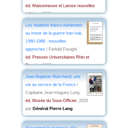
éd. Maisonneuve et Larose nouvelles
éditions
, 2025
par
Olivier Tramond
Les relations franco-iraniennes
au miroir de la guerre Iran-Irak,
1980-1988 : nouvelles
approches
/ Farhâd Forughi
éd. Presses Universitaires Rhin et
Danube
, 2025
par
Christian Lochon
Jean-Baptiste Marchand, une
vie au service de la France
/
Capitaine Jean-Hugues Long
éd. Musée du Sous-Officier
, 2025
par
Général Pierre Lang
Gouverner la jeunesse : De