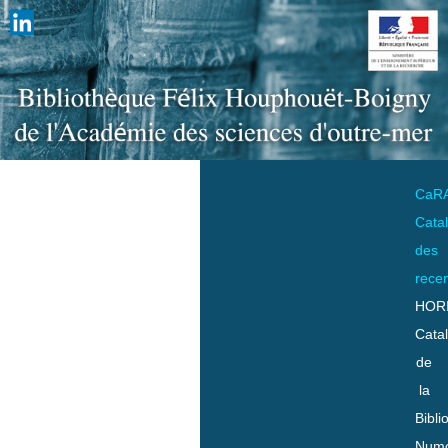
CaR
Cata
des
rece
HOR
Cata
de
la
Bibli
Numo