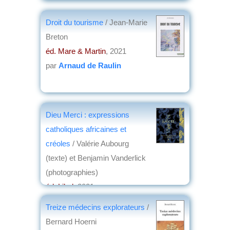
par
Jean-Louis Oliver
Droit du tourisme
/ Jean-Marie
Breton
éd. Mare & Martin
, 2021
par
Arnaud de Raulin
Dieu Merci : expressions
catholiques africaines et
créoles
/ Valérie Aubourg
(texte) et Benjamin Vanderlick
(photographies)
éd. Libel
, 2021
par
Guy Lavorel
Treize médecins explorateurs
/
Bernard Hoerni