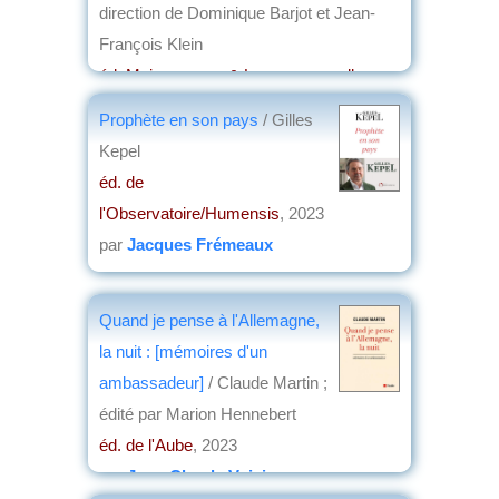
direction de Dominique Barjot et Jean-
François Klein
éd. Maisonneuve & Larose, nouvelles
éditions
, 2023
Prophète en son pays
/ Gilles
par
Jacques Frémeaux
Kepel
éd. de
l'Observatoire/Humensis
, 2023
par
Jacques Frémeaux
Quand je pense à l'Allemagne,
la nuit : [mémoires d'un
ambassadeur]
/ Claude Martin ;
édité par Marion Hennebert
éd. de l'Aube
, 2023
par
Jean-Claude Voisin