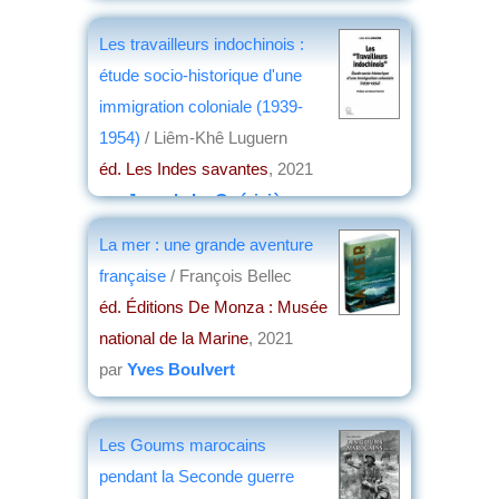
par
Jean Nemo
Les travailleurs indochinois :
étude socio-historique d'une
immigration coloniale (1939-
1954)
/ Liêm-Khê Luguern
éd. Les Indes savantes
, 2021
par
Jean de La Guérivière
La mer : une grande aventure
française
/ François Bellec
éd. Éditions De Monza : Musée
national de la Marine
, 2021
par
Yves Boulvert
Les Goums marocains
pendant la Seconde guerre