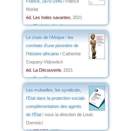
France, 1870-1940
/ Patrice
Morlat
éd. Les Indes savantes
, 2021
par
Christian Lochon
Le choix de l'Afrique : les
combats d'une pionnière de
l'histoire africaine
/ Catherine
Coquery-Vidrovitch
éd. La Découverte
, 2021
par
Jean Nemo
Les mutuelles, les syndicats,
l'État dans la protection sociale
complémentaires des agents
de l'État
/ sous la direction de Louis
Dominici
éd. CRAPS
, 2021