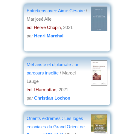
Entretiens avec Aimé Césaire
/
Marijosé Alie
éd. Hervé Chopin
, 2021
par
Henri Marchal
Méhariste et diplomate : un
parcours insolite
/ Marcel
Lauge
éd. l'Harmattan
, 2021
par
Christian Lochon
Orients extrêmes : Les loges
coloniales du Grand Orient de