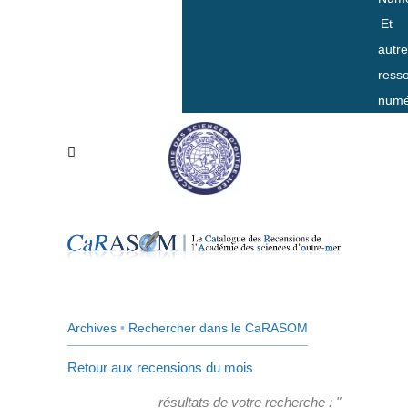
Et
autr
ress
numé
Archives
•
Rechercher dans le CaRASOM
Retour aux recensions du mois
résultats de votre recherche : "