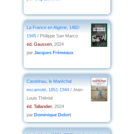
La France en Algérie, 1482-
1945
/ Philippe San Marco
éd. Gaussen
, 2024
par
Jacques Frémeaux
Castelnau, le Maréchal
escamoté, 1851-1944
/ Jean-
Louis Thiériot
éd. Tallandier
, 2024
par
Dominique Delort