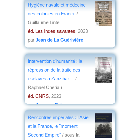
par
Christian Lochon
Hygiène navale et médecine
des colonies en France
/
Guillaume Linte
éd. Les Indes savantes
, 2023
par
Jean de La Guérivière
Intervention d'humanité : la
répression de la traite des
esclaves à Zanzibar ...
/
Raphaël Cheriau
éd. CNRS
, 2023
par
Jacques Frémeaux
Rencontres impériales : l'Asie
et la France, le "moment
Second Empire"
/ sous la