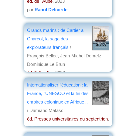
éd. de l'Aube
, 2023
par
Raoul Delcorde
Grands marins : de Cartier à
Charcot, la saga des
explorateurs français
/
François Bellec, Jean-Michel Demetz,
Dominique Le Brun
éd. Tallandier
, 2023
par
Yves Boulvert
Internationaliser l'éducation : la
France, l'UNESCO et la fin des
empires coloniaux en Afrique ..
/ Damiano Matasci
éd. Presses universitaires du septentrion
,
2023
par
Josette Rivallain