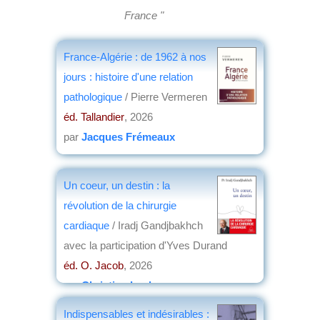
France "
France-Algérie : de 1962 à nos
jours : histoire d'une relation
pathologique
/ Pierre Vermeren
éd. Tallandier
, 2026
par
Jacques Frémeaux
Un coeur, un destin : la
révolution de la chirurgie
cardiaque
/ Iradj Gandjbakhch
avec la participation d'Yves Durand
éd. O. Jacob
, 2026
par
Christian Lochon
Indispensables et indésirables :