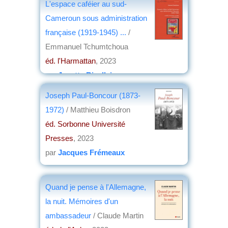
L'espace caféier au sud-
Cameroun sous administration
française (1919-1945) ...
/
Emmanuel Tchumtchoua
éd. l'Harmattan
, 2023
par
Josette Rivallain
Joseph Paul-Boncour (1873-
1972)
/ Matthieu Boisdron
éd. Sorbonne Université
Presses
, 2023
par
Jacques Frémeaux
Quand je pense à l'Allemagne,
la nuit. Mémoires d'un
ambassadeur
/ Claude Martin