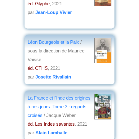
éd. Glyphe
, 2021
par
Jean-Loup Vivier
Léon Bourgeois et la Paix
/
sous la direction de Maurice
Vaisse
éd. CTHS
, 2021
par
Josette Rivallain
La France et l'Inde des origines
à nos jours. Tome 3 : regards
croisés
/ Jacque Weber
éd. Les Indes savantes
, 2021
par
Alain Lamballe