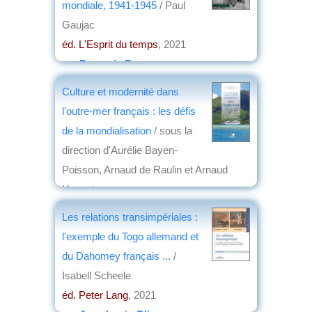
mondiale, 1941-1945
/ Paul
Gaujac
éd. L'Esprit du temps
, 2021
par
François Besson
Culture et modernité dans
l'outre-mer français : les défis
de la mondialisation
/ sous la
direction d'Aurélie Bayen-
Poisson, Arnaud de Raulin et Arnaud
Haquet
éd. Sépia
, 2021
Les relations transimpériales :
par
Marc Aicardi de Saint-Paul
l'exemple du Togo allemand et
du Dahomey français ...
/
Isabell Scheele
éd. Peter Lang
, 2021