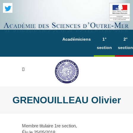
Académiciens
1°
2°
section
section
GRENOUILLEAU Olivier
Membre titulaire 1re section,
Élu le 25/05/2018