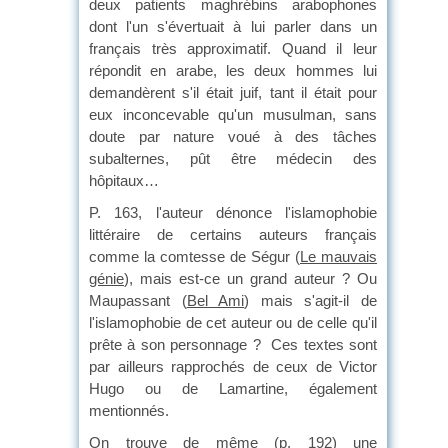
deux patients maghrébins arabophones
dont l'un s'évertuait à lui parler dans un
français très approximatif. Quand il leur
répondit en arabe, les deux hommes lui
demandèrent s'il était juif, tant il était pour
eux inconcevable qu'un musulman, sans
doute par nature voué à des tâches
subalternes, pût être médecin des
hôpitaux…
P. 163, l'auteur dénonce l'islamophobie
littéraire de certains auteurs français
comme la comtesse de Ségur (
Le mauvais
génie
), mais est-ce un grand auteur ? Ou
Maupassant (
Bel Ami
) mais s'agit-il de
l'islamophobie de cet auteur ou de celle qu'il
prête à son personnage ? Ces textes sont
par ailleurs rapprochés de ceux de Victor
Hugo ou de Lamartine, également
mentionnés.
On trouve de même (p. 192) une