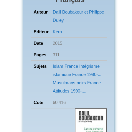
Auteur
Dalil Boubakeur et Philippe
Duley
Editeur
Kero
Date
2015
Pages
311
Sujets
Islam France Intégrisme
islamique France
1990-....
Musulmans noirs France
Attitudes
1990-....
Cote
60.416