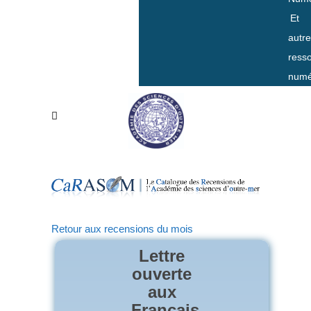
Et
autr
ress
numé
Retour aux recensions du mois
Lettre
ouverte
aux
Français