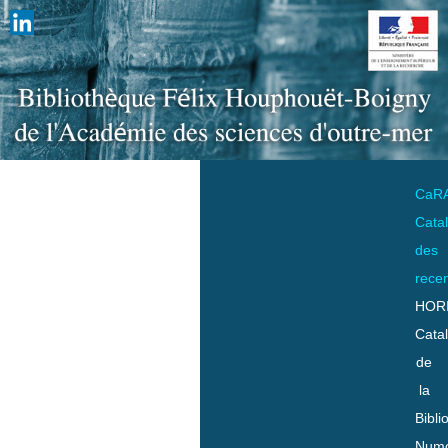
CaR
Cata
des
rece
HOR
Cata
de
la
Bibli
Numo