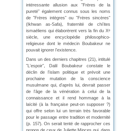
intéressante allusion aux "Frères de la
pureté" également connus sous les noms
de "Frères intègres" ou "Frères sincères"
(Ikhwan as-Safa), fraternité de chi'ites
ismaéliens qui élaborèrent vers la fin du X
e
siècle, une encyclopédie philosophico-
religieuse dont le médecin Boubakeur ne
pouvait ignorer l'existence.
Dans un des derniers chapitres (21), intitulé
"L'espoir", Dalil Boubakeur constate le
déclin de l'islam politique et prévoit une
prochaine mutation de la conscience
musulmane qui, d'après lui, devrait passer
de l'âge de la vénération à celui de la
connaissance et il rend hommage à la
laïcité (à la française peut-on supposer ?)
qui offre selon lui un terrain très favorable
pour le passage entre tradition et modernité
(p. 157). On serait tenté de rapprocher ces
propos de ceux de Juliette Minces qui, dans