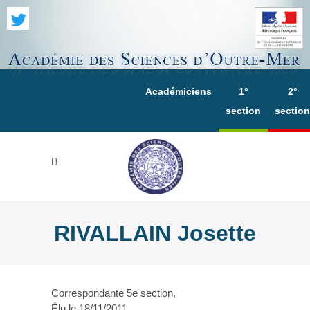
Académiciens
1°
2°
section
section
RIVALLAIN Josette
Correspondante 5e section,
Élu le 18/11/2011