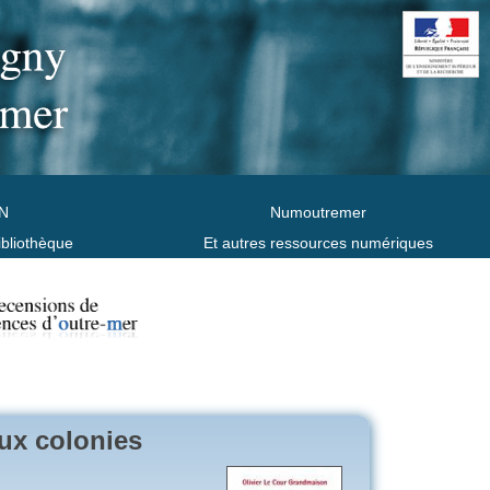
N
Numoutremer
ibliothèque
Et autres ressources numériques
aux colonies