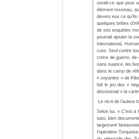
serait-ce que pour 
élément nouveau, aucu
devers eux ce qu’ils 
quelques bribes d’in
de ses enquêtes men
pourrait ajouter la
International, Huma
cure. Seul contre tou
crime de guerre, de
sans nuance, les bons
dans le camp de réfu
« voyantes » de Kibeh
fait le jeu des « n
dessinerait «
la cart
Le récit de l’auteur 
Selon lui, «
C’est à 
tutsi, bien document
largement fantasmées
l’opération Turquois
du génocide des Tu