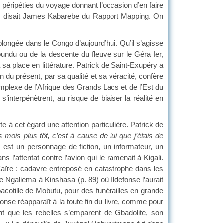
s péripéties du voyage donnant l’occasion d’en faire
 disait James Kabarebe du Rapport Mapping. On
plongée dans le Congo d’aujourd’hui. Qu’il s’agisse
ndu ou de la descente du fleuve sur le Géra Ier,
a sa place en littérature. Patrick de Saint-Exupéry a
 du présent, par sa qualité et sa véracité, confère
plexe de l’Afrique des Grands Lacs et de l’Est du
s’interpénètrent, au risque de biaiser la réalité en
e à cet égard une attention particulière. Patrick de
 mois plus tôt, c’est à cause de lui que j’étais de
’il est un personnage de fiction, un informateur, un
l’attentat contre l’avion qui le ramenait à Kigali.
aïre : cadavre entreposé en catastrophe dans les
Ngaliema à Kinshasa (p. 89) où Ildefonse l’aurait
 pacotille de Mobutu, pour des funérailles en grande
nse réapparaît à la toute fin du livre, comme pour
nt que les rebelles s’emparent de Gbadolite, son