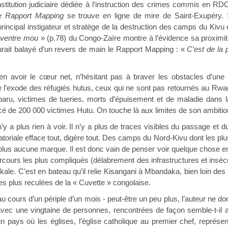
 institution judiciaire dédiée à l’instruction des crimes commis en
le
Rapport Mapping
se trouve en ligne de mire de Saint-Exupéry.
principal instigateur et stratège de la destruction des camps du Kivu
«
ventre mou
» (p.78) du Congo-Zaïre montre à l’évidence sa proxim
urait balayé d’un revers de main le Rapport Mapping : «
C’est de la 
en avoir le cœur net, n’hésitant pas à braver les obstacles d’une 
de l’exode des réfugiés hutus, ceux qui ne sont pas retournés au Rwa
paru, victimes de tueries, morts d’épuisement et de maladie dans la
cé de 200 000 victimes Hutu. On touche là aux limites de son ambitio
n’y a plus rien à voir. Il n’y a plus de traces visibles du passage et 
atoriale efface tout, digère tout. Des camps du Nord-Kivu dont les pl
lus aucune marque. Il est donc vain de penser voir quelque chose en s
cours les plus compliqués (délabrement des infrastructures et insécur
ale. C’est en bateau qu’il relie Kisangani à Mbandaka, bien loin des 
es plus reculées de la « Cuvette » congolaise.
u cours d’un périple d’un mois - peut-être un peu plus, l’auteur ne don
vec une vingtaine de personnes, rencontrées de façon semble-t-il alé
 pays où les églises, l’église catholique au premier chef, représente