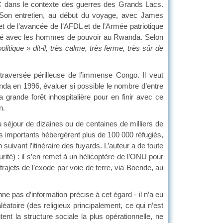
 RDC dans le contexte des guerres des Grands Lacs.
 Son entretien, au début du voyage, avec James
 et de l’avancée de l’AFDL et de l’Armée patriotique
ité avec les hommes de pouvoir au Rwanda. Selon
politique
»
dit-il, très calme, très ferme, très sûr de
traversée périlleuse de l’immense Congo. Il veut
nda en 1996, évaluer si possible le nombre d’entre
 grande forêt inhospitalière pour en finir avec ce
n.
du séjour de dizaines ou de centaines de milliers de
us importants hébergèrent plus de 100 000 réfugiés,
uivant l’itinéraire des fuyards. L’auteur a de toute
ité) : il s’en remet à un hélicoptère de l’ONU pour
trajets de l’exode par voie de terre, via Boende, au
ne pas d’information précise à cet égard - il n’a eu
atoire (des religieux principalement, ce qui n’est
nt la structure sociale la plus opérationnelle, ne