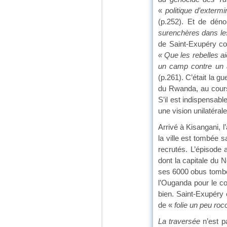
«
politique d’exterm
(p.252). Et de dén
surenchères dans les
de Saint-Exupéry con
« Que les rebelles ai
un camp contre un a
(p.261). C’était la 
du Rwanda, au cours 
S’il est indispensabl
une vision unilatérale
Arrivé à Kisangani, l
la ville est tombée 
recrutés. L’épisode 
dont la capitale du N
ses 6000 obus tombés 
l’Ouganda pour le c
bien. Saint-Exupéry 
de «
folie un peu roc
La traversée
n’est p