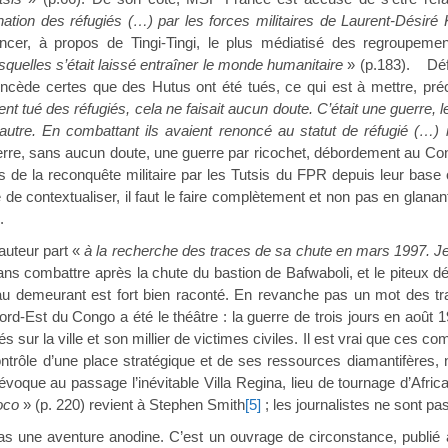
ination des réfugiés (…) par les forces militaires de Laurent-Désiré 
oncer, à propos de Tingi-Tingi, le plus médiatisé des regroupe
quelles s’était laissé entraîner le monde humanitaire
» (p.183). Déf
cède certes que des Hutus ont été tués, ce qui est à mettre, précis
ent tué des réfugiés, cela ne faisait aucun doute. C’était une guerre, le
utre. En combattant ils avaient renoncé au statut de réfugié (…) 
guerre, sans aucun doute, une guerre par ricochet, débordement au Con
de la reconquête militaire par les Tutsis du FPR depuis leur base 
e de contextualiser, il faut le faire complètement et non pas en glana
.
’auteur part «
à la recherche des traces de sa chute en mars 1997. Je
sans combattre après la chute du bastion de Bafwaboli, et le piteux
au demeurant est fort bien raconté. En revanche pas un mot des tra
ord-Est du Congo a été le théâtre : la guerre de trois jours en août 1
sur la ville et son millier de victimes civiles. Il est vrai que ces 
ontrôle d’une place stratégique et de ses ressources diamantifères
évoque au passage l’inévitable Villa Regina, lieu de tournage d’Afri
oco
» (p. 220) revient à Stephen Smith
[5]
; les journalistes ne sont 
as une aventure anodine. C’est un ouvrage de circonstance, publi