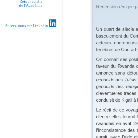
Retour au site
de l'Académie
Recension rédigée 
Suivez-nous sur Linkedin
Un quart de siècle 
basculement du Congo
acteurs, chercheurs
ténèbres de Conrad – 
On connaît ses posi
faveur du Rwanda de
annonce sans détour
génocide des Tutsis.
génocide des réfugi
d’éventuelles traces
conduisit de Kigali 
Le récit de ce voya
d’entre elles fourn
rwandais en avril 19
l’inconsistance des 
aurait, avec l’aide