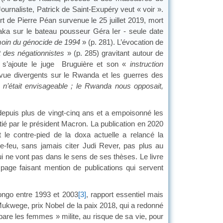
urnaliste, Patrick de Saint-Exupéry veut « voir ».
rt de Pierre Péan survenue le 25 juillet 2019, mort
daka sur le bateau pousseur Géra Ier - seule date
témoin du génocide de 1994
» (p. 281). L’évocation de
t des négationnistes
» (p. 285) gravitant autour de
s s’ajoute le juge Bruguière et son «
instruction
de vue divergents sur le Rwanda et les guerres des
on n’était envisageable ; le Rwanda nous opposait,
 depuis plus de vingt-cinq ans et a empoisonné les
tié par le président Macron. La publication en 2020
 le contre-pied de la doxa actuelle a relancé la
e-feu, sans jamais citer Judi Rever, pas plus au
qui ne vont pas dans le sens de ses thèses. Le livre
page faisant mention de publications qui servent
ngo entre 1993 et 2003
[3]
, rapport essentiel mais
ur Mukwege, prix Nobel de la paix 2018, qui a redonné
pare les femmes » milite, au risque de sa vie, pour