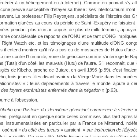
accéder à un hébergement ou à Internet). Comme on pouvait s’y att
ne preuve susceptible d’étayer sa thèse : ses interlocuteurs n’ont ri
savent. Le professeur Filip Reytntjens, spécialiste de l’histoire des 
formation glanées au cours du périple de Saint -Exupéry ne faisaien
ées pendant plus d’un an auprès de plus de mille témoins, appuyées
 somme considérable de rapports de l’ONU et de tant d’ONG impliq
n Right Watch etc. et les témoignages d’une multitude d’ONG congol
s il entend montrer qu’il n’y a pas eu de massacres de Hutus d’une amp
 crime contre l’humanité, voire de génocide comme s’interroge le R
 (Tutsi) d’un côté, les mauvais (Hutu) de l’autre. S’il reconnaît, qu
giés de Kibeho, proche de Butare, en avril 1995 (p.59), c’est finale
o, trois jeunes filles disant avoir vu la Vierge Marie dans les année
égationnistes » : leurs déplacements à travers le monde, ajouté à 
e des foyers extrémistes enfermés dans la négation
» (p.63).
tourne à l’obsession.
Kibeho que l’histoire du ‘deuxième génocide’ commence à s’écrire
» 
ées, préfigurant en quelque sorte celles commises plus tard après l
, instrumentalisées en particulier par la France de Mitterand, indéfe
e, opérant «
du côté des tueurs
» auraient «
sur instruction de l’Élys
tsis
» (p.66). De son côté, MSF France est accusé de s’être refa