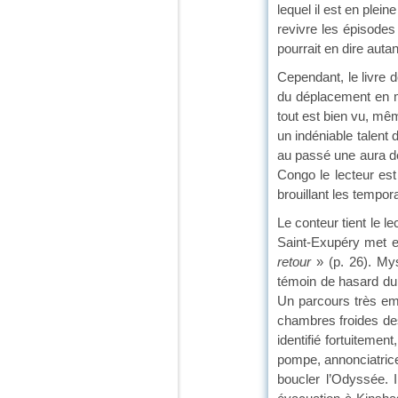
lequel il est en plei
revivre les épisodes
pourrait en dire auta
Cependant, le livre 
du déplacement en m
tout est bien vu, mêm
un indéniable talent 
au passé une aura de
Congo le lecteur est 
brouillant les tempora
Le conteur tient le l
Saint-Exupéry met e
retour
» (p. 26). Mys
témoin de hasard du 
Un parcours très em
chambres froides des
identifié fortuitemen
pompe, annonciatrice
boucler l’Odyssée. 