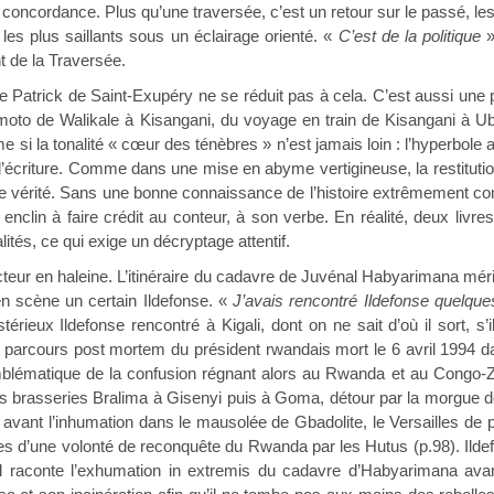
ne concordance. Plus qu’une traversée, c’est un retour sur le passé, le
 les plus saillants sous un éclairage orienté. «
C’est de la politique
»
nt de la Traversée.
de Patrick de Saint-Exupéry ne se réduit pas à cela. C’est aussi une 
oto de Walikale à Kisangani, du voyage en train de Kisangani à Ubu
e si la tonalité « cœur des ténèbres » n’est jamais loin : l’hyperbole 
d’écriture. Comme dans une mise en abyme vertigineuse, la restitution
 vérité. Sans une bonne connaissance de l’histoire extrêmement com
enclin à faire crédit au conteur, à son verbe. En réalité, deux livres 
lités, ce qui exige un décryptage attentif.
ecteur en haleine. L’itinéraire du cadavre de Juvénal Habyarimana mérit
n scène un certain Ildefonse. «
J’avais rencontré Ildefonse quelques
térieux Ildefonse rencontré à Kigali, dont on ne sait d’où il sort, s
parcours post mortem du président rwandais mort le 6 avril 1994 dans 
blématique de la confusion régnant alors au Rwanda et au Congo-Z
 brasseries Bralima à Gisenyi puis à Goma, détour par la morgue de 
t, avant l’inhumation dans le mausolée de Gbadolite, le Versailles de
s d’une volonté de reconquête du Rwanda par les Hutus (p.98). Ildefo
Il raconte l’exhumation in extremis du cadavre d’Habyarimana ava