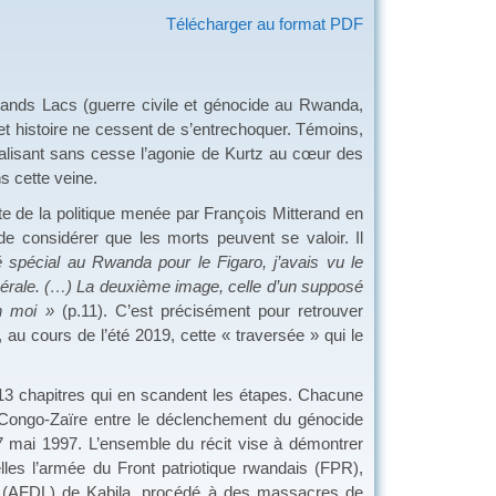
Télécharger au format PDF
rands Lacs (guerre civile et génocide au Rwanda,
t histoire ne cessent de s’entrechoquer. Témoins,
alisant sans cesse l’agonie de Kurtz au cœur des
s cette veine.
 de la politique menée par François Mitterand en
 considérer que les morts peuvent se valoir. Il
spécial au Rwanda pour le Figaro, j’avais vu le
nérale. (…) La deuxième image, celle d’un supposé
en moi »
(p.11). C’est précisément pour retrouver
au cours de l’été 2019, cette « traversée » qui le
 13 chapitres qui en scandent les étapes. Chacune
u Congo-Zaïre entre le déclenchement du génocide
17 mai 1997. L’ensemble du récit vise à démontrer
lles l’armée du Front patriotique rwandais (FPR),
ïre (AFDL) de Kabila, procédé à des massacres de