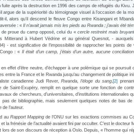
uite après la destruction en 1996 des camps de réfugiés du Kivu. Jo
il argue de la supériorité du témoignage visuel à l’occasion de la mo
dit-il, alors qu’il descend le fleuve Congo entre Kisangani et Mban
raversée : «
Il n’avait jamais mis les pieds au Rwanda ; j’avais été 
e de proue du camp opposé, celui du «
cercle restreint mais bruyan
ois Mitterand à Hubert Védrine et au général Quesnot, - auxquel
4) - est significative de l’impossibilité de rapprocher les points 
 Congo : «
Il était d’un camp, j’étais d’un autre, aucune conciliati
 en effet d’être neutre, d’échapper à une polémique qui se poursuit
ues entre la France et le Rwanda jusqu’au changement de politique ini
naliste canadienne Judi Rever,
Rwanda, l’éloge du sang
,
[2]
prenant
e de Saint-Exupéry, remplit en quelque sorte une fonction de contr
vaux de chercheurs, d’universitaires, d’institutions internationales 
urs pas de bibliographie, mais seulement quelques notes de bas de 
 de l’auteur.
nd au
Rapport Mapping
de l’ONU sur les exactions commises au Co
et la frénésie de l’actualité avaient fini par occulter. C’est le docte
rt lors de son discours de réception à Oslo. Depuis, « l’homme qui ré