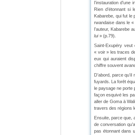
l’instauration d’une
Rien d’étonnant si 
Kabarebe, qui fut le 
rwandaise dans le 
l’auteur, Kabarebe a
lui
» (p.79).
Saint-Exupéry veut 
« voir » les traces 
eux qui auraient dis
chiffre souvent avan
D’abord, parce qu’il 
fuyards. La forêt équ
le paysage ne porte p
façon esquivé les par
aller de Goma à Walik
travers des régions l
Ensuite, parce que, a
de conversation qu’a
pas étonnant dans un