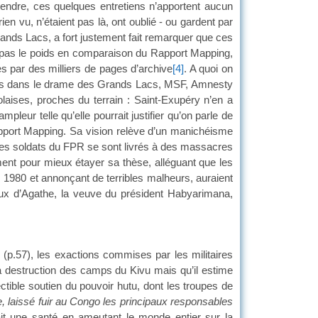
endre, ces quelques entretiens n’apportent aucun
en vu, n’étaient pas là, ont oublié - ou gardent par
Grands Lacs, a fort justement fait remarquer que ces
t pas le poids en comparaison du Rapport Mapping,
 par des milliers de pages d’archive
[4]
. A quoi on
uées dans le drame des Grands Lacs, MSF, Amnesty
aises, proches du terrain : Saint-Exupéry n’en a
leur telle qu’elle pourrait justifier qu’on parle de
apport Mapping. Sa vision relève d’un manichéisme
e les soldats du FPR se sont livrés à des massacres
ment pour mieux étayer sa thèse, alléguant que les
s 1980 et annonçant de terribles malheurs, auraient
ceux d’Agathe, la veuve du président Habyarimana,
(p.57), les exactions commises par les militaires
a destruction des camps du Kivu mais qu’il estime
ctible soutien du pouvoir hutu, dont les troupes de
ée, laissé fuir au Congo les principaux responsables
it une santé en ameutant le monde entier sur la