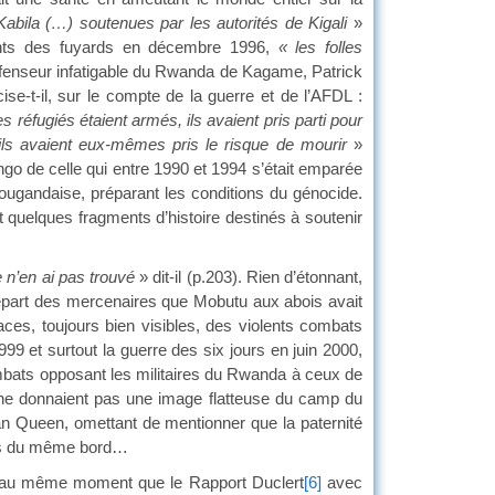
Kabila (…) soutenues par les autorités de Kigali
»
ments des fuyards en décembre 1996,
« les folles
enseur infatigable du Rwanda de Kagame, Patrick
e-t-il, sur le compte de la guerre et de l’AFDL :
s réfugiés étaient armés, ils avaient pris parti pour
ils avaient eux-mêmes pris le risque de mourir
»
go de celle qui entre 1990 et 1994 s’était emparée
ougandaise, préparant les conditions du génocide.
nt quelques fragments d’histoire destinés à soutenir
 n’en ai pas trouvé
» dit-il (p.203). Rien d’étonnant,
 départ des mercenaires que Mobutu aux abois avait
ces, toujours bien visibles, des violents combats
999 et surtout la guerre des six jours en juin 2000,
combats opposant les militaires du Rwanda à ceux de
, ne donnaient pas une image flatteuse du camp du
can Queen, omettant de mentionner que la paternité
pas du même bord…
é au même moment que le Rapport Duclert
[6]
avec