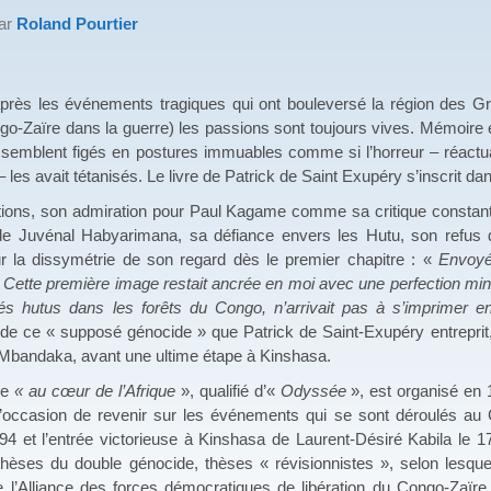
par
Roland Pourtier
après les événements tragiques qui ont bouleversé la région des G
-Zaïre dans la guerre) les passions sont toujours vives. Mémoire e
 semblent figés en postures immuables comme si l’horreur – réactu
les avait tétanisés. Le livre de Patrick de Saint Exupéry s’inscrit dan
tions, son admiration pour Paul Kagame comme sa critique constante
 Juvénal Habyarimana, sa défiance envers les Hutu, son refus de
 la dissymétrie de son regard dès le premier chapitre : «
Envoyé 
 Cette première image restait ancrée en moi avec une perfection mi
és hutus dans les forêts du Congo, n’arrivait pas à s’imprimer 
 de ce « supposé génocide » que Patrick de Saint-Exupéry entreprit, 
à Mbandaka, avant une ultime étape à Kinshasa.
ge
« au cœur de l’Afrique
», qualifié d’«
Odyssée
», est organisé en
it l’occasion de revenir sur les événements qui se sont déroulés a
94 et l’entrée victorieuse à Kinshasa de Laurent-Désiré Kabila le 
thèses du double génocide, thèses « révisionnistes », selon lesque
 de l’Alliance des forces démocratiques de libération du Congo-Za