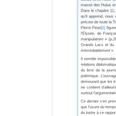
masse des Hutus en f
Dans le chapitre 11, 
qu’il apprend, nous 
précise de toute la T
Pierre Péan
[1]
figur
l’Élysée, de Franç
manipulatoire
» (p.28
Grands Lacs et du
irrémédiablement
».
Il semble impossible
relations diplomatiq
du livre de la jour
polémique. L’ouvrag
demeurant que les tra
ne contient d’aille
surtout l’argumentaire
Ce dernier s’en pre
que l’usure du temps 
du lustre à ce rappo