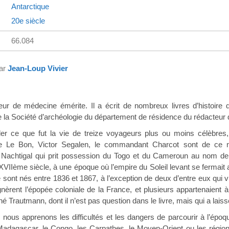
Antarctique
20e siècle
66.084
par
Jean-Loup Vivier
seur de médecine émérite. Il a écrit de nombreux livres d’histoir
la Société d’archéologie du département de résidence du rédacteur 
eler ce que fut la vie de treize voyageurs plus ou moins célèbres,
 Le Bon, Victor Segalen, le commandant Charcot sont de ce nomb
 Nachtigal qui prit possession du Togo et du Cameroun au nom de 
VIIème siècle, à une époque où l’empire du Soleil levant se fermait
e sont nés entre 1836 et 1867, à l’exception de deux d’entre eux qui 
rent l’épopée coloniale de la France, et plusieurs appartenaient à
é Trautmann, dont il n’est pas question dans le livre, mais qui a lais
ous apprenons les difficultés et les dangers de parcourir à l’époque
Madagascar, le Congo, les Carpathes, le Moyen-Orient ou les région