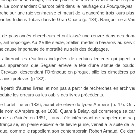
vie. Le commandant Charcot périt dans le naufrage du
Pourquoi-pas
he sur une raie venimeuse et meurt de la gangrène trois jours plus
 par les Indiens Tobas dans le Gran Chaco (p. 134). Rançon, né à V
.
 de passionnés chercheurs et ont laissé une œuvre dans des domai
, anthropologie. Au XVIIIe siècle, Steller, médecin bavarois au servic
ne cause importante de mortalité au sein des équipages.
ttireront les réactions indignées de certains lecteurs qui jugent 
 nous apprenons que Segalen enlève la tête d’une statue de bou
). Crevaux, descendant l’Orénoque en pirogue, pille les cimetières po
 ainsi prélevés (p 132).
t à partir d’autres livres, et non pas à partir de recherches en archi
duire les erreurs ou les oublis des livres précédents.
ue Lortet, né en 1836, aurait été élève du lycée Ampère (p. 47). Or
t le nom d’Ampère qu’en 1888. Quant à Balay, qui commença sa ca
ur de la Guinée en 1891, il aurait été intéressant de rappeler que
 française, en pleine épidémie de fièvre jaune, venait à la suite de la f
oque, comme le rappellera son contemporain Robert Arnaud. Ce dernie