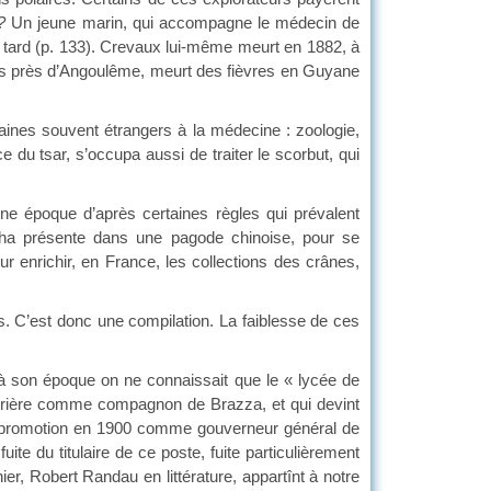
 ?
Un jeune marin, qui accompagne le médecin de
 tard (p. 133). Crevaux lui-même meurt en 1882, à
ars près d’Angoulême, meurt des fièvres en Guyane
nes souvent étrangers à la médecine : zoologie,
e du tsar, s’occupa aussi de traiter le scorbut, qui
une époque d’après certaines règles qui prévalent
ddha présente dans une pagode chinoise, pour se
ur enrichir, en France, les collections des crânes,
ves. C’est donc une compilation. La faiblesse de ces
, à son époque on ne connaissait que le « lycée de
rrière comme compagnon de Brazza, et qui devint
 sa promotion en 1900 comme gouverneur général de
uite du titulaire de ce poste, fuite particulièrement
r, Robert Randau en littérature, appartînt à notre