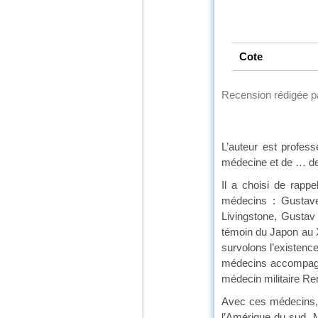
Cote
Recension rédigée 
L’auteur est profes
médecine et de … de 
Il a choisi de rapp
médecins : Gustave
Livingstone, Gustav
témoin du Japon au X
survolons l’existenc
médecins accompagnè
médecin militaire Ren
Avec ces médecins, n
l’Amérique du sud, 