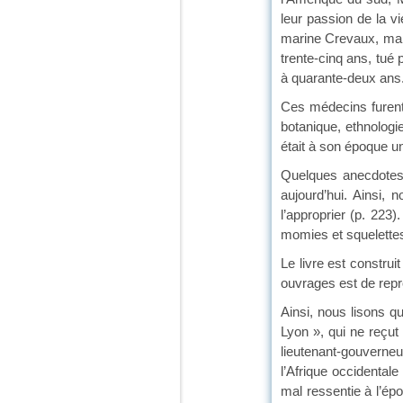
leur passion de la 
marine Crevaux, marc
trente-cinq ans, tué
à quarante-deux ans
Ces médecins furent
botanique, ethnologie
était à son époque u
Quelques anecdotes a
aujourd’hui. Ainsi,
l’approprier (p. 223
momies et squelettes
Le livre est construi
ouvrages est de repro
Ainsi, nous lisons q
Lyon », qui ne reçu
lieutenant-gouverne
l’Afrique occidentale
mal ressentie à l’ép