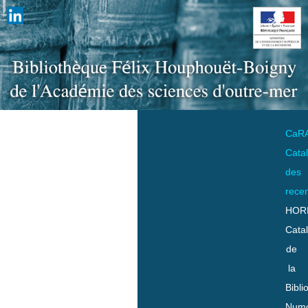
CaR
Cata
des
rece
HOR
Cata
de
la
Bibli
Numo