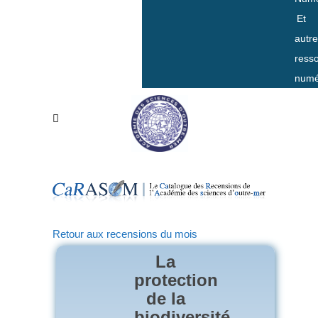
Et
autr
ress
numé
Retour aux recensions du mois
La
protection
de la
biodiversité