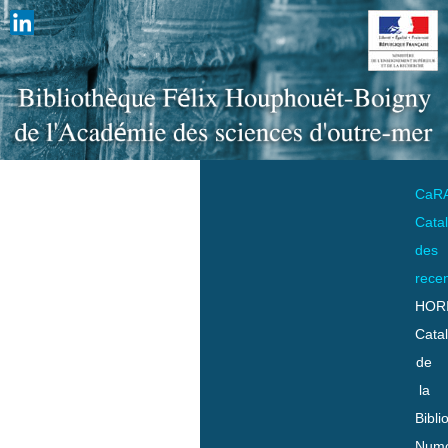
CaR
Cata
des
rece
HOR
Cata
de
la
Bibli
Numo