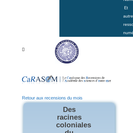
Et
autr
ress
numé
Retour aux recensions du mois
Des
racines
coloniales
du