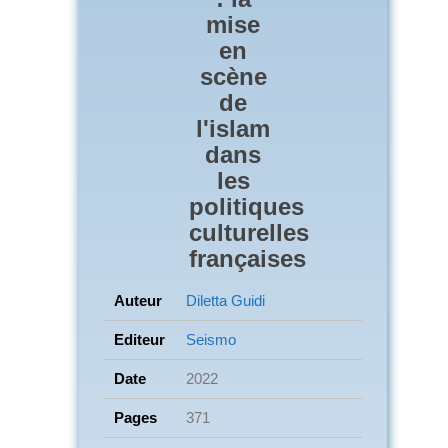
mise
en
scène
de
l'islam
dans
les
politiques
culturelles
françaises
Auteur
Diletta Guidi
Editeur
Seismo
Date
2022
Pages
371