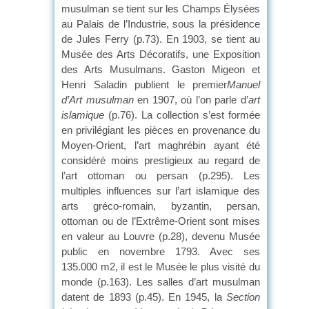
musulman se tient sur les Champs Élysées
au Palais de l’Industrie, sous la présidence
de Jules Ferry (p.73). En 1903, se tient au
Musée des Arts Décoratifs, une Exposition
des Arts Musulmans. Gaston Migeon et
Henri Saladin publient le premier
Manuel
d’Art musulman
en 1907, où l’on parle d’
art
islamique
(p.76). La collection s’est formée
en privilégiant les pièces en provenance du
Moyen-Orient, l’art maghrébin ayant été
considéré moins prestigieux au regard de
l’art ottoman ou persan (p.295). Les
multiples influences sur l’art islamique des
arts gréco-romain, byzantin, persan,
ottoman ou de l’Extrême-Orient sont mises
en valeur au Louvre (p.28), devenu Musée
public en novembre 1793. Avec ses
135.000 m2, il est le Musée le plus visité du
monde (p.163). Les salles d’art musulman
datent de 1893 (p.45). En 1945, la
Section