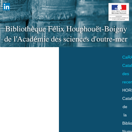
CaR
Cata
des
rece
HOR
Cata
de
la
Bibli
Numo