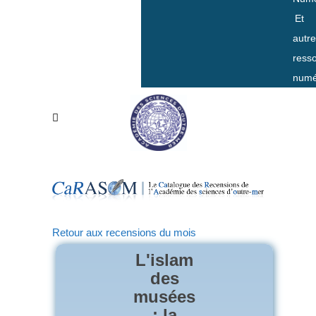
Et
autr
ress
numé
Retour aux recensions du mois
L'islam
des
musées
: la