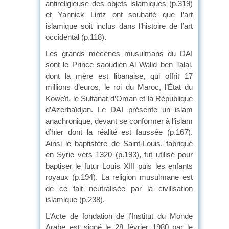
antireligieuse des objets islamiques (p.319)
et Yannick Lintz ont souhaité que l’art
islamique soit inclus dans l’histoire de l’art
occidental (p.118).
Les grands mécènes musulmans du DAI
sont le Prince saoudien Al Walid ben Talal,
dont la mère est libanaise, qui offrit 17
millions d’euros, le roi du Maroc, l’État du
Koweït, le Sultanat d’Oman et la République
d’Azerbaïdjan. Le DAI présente un islam
anachronique, devant se conformer à l’islam
d’hier dont la réalité est faussée (p.167).
Ainsi le baptistère de Saint-Louis, fabriqué
en Syrie vers 1320 (p.193), fut utilisé pour
baptiser le futur Louis XIII puis les enfants
royaux (p.194). La religion musulmane est
de ce fait neutralisée par la civilisation
islamique (p.238).
L’Acte de fondation de l’Institut du Monde
Arabe est signé le 28 février 1980 par le