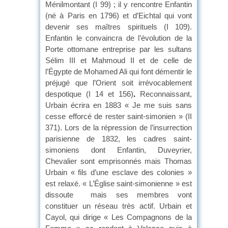
Ménilmontant (I 99) ; il y rencontre Enfantin
(né à Paris en 1796) et d’Eichtal qui vont
devenir ses maîtres spirituels (I 109).
Enfantin le convaincra de l’évolution de la
Porte ottomane entreprise par les sultans
Sélim III et Mahmoud II et de celle de
l’Égypte de Mohamed Ali qui font démentir le
préjugé que l’Orient soit irrévocablement
despotique (I 14 et 156)
.
Reconnaissant,
Urbain écrira en 1883 « Je me suis sans
cesse efforcé de rester saint-simonien » (II
371). Lors de la répression de l’insurrection
parisienne de 1832, les cadres saint-
simoniens dont Enfantin, Duveyrier,
Chevalier sont emprisonnés mais Thomas
Urbain « fils d’une esclave des colonies »
est relaxé. « L’Église saint-simonienne » est
dissoute mais ses membres vont
constituer un réseau très actif. Urbain et
Cayol, qui dirige « Les Compagnons de la