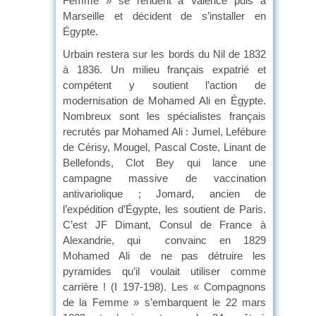
Femme » se rendent à Valence puis à
Marseille et décident de s’installer en
Égypte.
Urbain restera sur les bords du Nil de 1832
à 1836. Un milieu français expatrié et
compétent y soutient l’action de
modernisation de Mohamed Ali en Égypte.
Nombreux sont les spécialistes français
recrutés par Mohamed Ali : Jumel, Lefébure
de Cérisy, Mougel, Pascal Coste, Linant de
Bellefonds, Clot Bey qui lance une
campagne massive de vaccination
antivariolique ; Jomard, ancien de
l’expédition d’Égypte, les soutient de Paris.
C’est JF Dimant, Consul de France à
Alexandrie, qui convainc en 1829
Mohamed Ali de ne pas détruire les
pyramides qu’il voulait utiliser comme
carrière ! (I 197-198). Les « Compagnons
de la Femme » s’embarquent le 22 mars