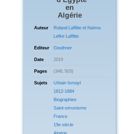
en
Algérie
Auteur
Roland Laffitte et Naïma
Lefkir-Laffitte
Editeur
Geuthner
Date
2019
Pages
(348, 503)
Sujets
Urbain Ismayl
1812-1884
Biographies
Saint-simonisme
France
19e siècle
Algérie