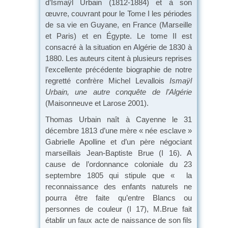
d’Ismaÿl Urbain (1812-1884) et à son
œuvre, couvrant pour le Tome I les périodes
de sa vie en Guyane, en France (Marseille
et Paris) et en Égypte. Le tome II est
consacré à la situation en Algérie de 1830 à
1880. Les auteurs citent à plusieurs reprises
l’excellente précédente biographie de notre
regretté confrère Michel Levallois
Ismaÿl
Urbain, une autre conquête de l’Algérie
(Maisonneuve et Larose 2001).
Thomas Urbain naît à Cayenne le 31
décembre 1813 d’une mère « née esclave »
Gabrielle Apolline et d’un père négociant
marseillais Jean-Baptiste Brue (I 16). A
cause de l’ordonnance coloniale du 23
septembre 1805 qui stipule que « la
reconnaissance des enfants naturels ne
pourra être faite qu’entre Blancs ou
personnes de couleur (I 17), M.Brue fait
établir un faux acte de naissance de son fils