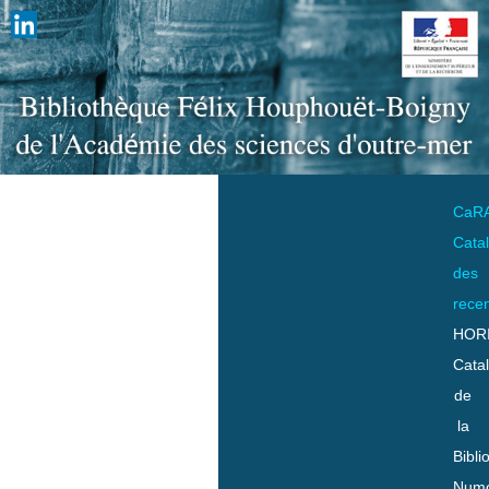
CaR
Cata
des
rece
HOR
Cata
de
la
Bibli
Numo