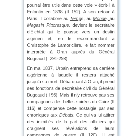
pourrai être utile dans cette voie » écrit-il à
Enfantin en 1838 (II 152). A son retour à
Paris, il collabore au
Temp
s, au
Monde,
au
Magasin Pittoresque
, devient le secrétaire
d’Eichtal qui le pousse vers un destin
algérien et, en le recommandant à
Christophe de Lamoricière, le fait nommer
interprète à Oran auprès du Général
Bugeaud (I 291-293).
En mai 1837, Urbain entreprend sa carrière
algérienne à laquelle il restera attaché
jusqu’à sa mort. Débarquant à Oran, il prend
ses fonctions de secrétaire civil du Général
Bugeaud (II 96). Mais il n’y retrouve pas ses
compagnons des belles soirées du Caire (II
116) et compense cette nostalgie par ses
chroniques aux
Débats.
Ce qui va lui attirer
des inimitiés de la part des officiers qui
craignent ses révélations de leurs
campagnes de guerre (II 120). Il est