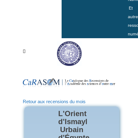
Et
autr
ress
numé
Retour aux recensions du mois
L'Orient
d'Ismayl
Urbain
d'Égypte