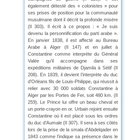
également détesté des « colonistes » pour
ses prises de position pour la communauté
musulmane dont il décrit la profonde misère
(II 303). Il écrit à ce propos : « Je suis
devenu la personnification du parti arabe ».
En janvier 1838, il est affecté au Bureau
Arabe à Alger (II 147) et en juillet à
Constantine comme interprète du Général
Valée qu’il accompagne dans ses
expéditions militaires de Djamila à Sétif (II
208). En 1839, il devient l’interprète du duc
d’Orléans fils de Louis-Philippe, qui réussit à
relier avec 30 000 soldats Constantine à
Alger par les Portes de Fer, soit 480 km. (II
259). Le Prince lui offre un beau cheval et
un porte-crayon en or. Urbain rejoint ensuite
Constantine où il est placé sous les ordres
du duc d’Aumale (II 307). Il sera à ses côtés
lors de la prise de la smala d’Abdelqader en
1843 comme l’indique sa présence dans le