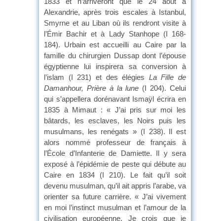
1833 et n’arriveront que le 24 août à
Alexandrie, après trois escales à Istanbul,
Smyrne et au Liban où ils rendront visite à
l’Émir Bachir et à Lady Stanhope (I 168-
184). Urbain est accueilli au Caire par la
famille du chirurgien Dussap dont l’épouse
égyptienne lui inspirera sa conversion à
l’islam (I 231) et des élégies
La Fille de
Damanhour, Prière à la lune
(I 204). Celui
qui s’appellera dorénavant Ismaÿl écrira en
1835 à Mimaut : « J’ai pris sur moi les
bâtards, les esclaves, les Noirs puis les
musulmans, les renégats » (I 238). Il est
alors nommé professeur de français à
l’École d’Infanterie de Damiette. Il y sera
exposé à l’épidémie de peste qui débute au
Caire en 1834 (I 210). Le fait qu’il soit
devenu musulman, qu’il ait appris l’arabe, va
orienter sa future carrière. « J’ai vivement
en moi l’instinct musulman et l’amour de la
civilisation européenne. Je crois que je