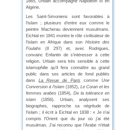
1865, Urbain accompagne Napoléon III en
Algérie.
Les Saint-Simoniens sont favorables à
l’islam ; plusieurs d’entre eux comme le
peintre Macherau deviennent musulmans.
Eichtal en 1841 montre le rôle civilisateur de
l’islam en Afrique dans son
Histoire des
Foulahs
(II 297) et, avec Rodrigues,
convainc Enfantin de s’intéresser à cette
religion. Urbain sera très sensible à cette
islamophilie qu’il fera connaître au grand
public dans ses articles de fond publiés
dans
La Revue de Paris
comme
Une
Conversion à l’islam
(1852),
Le Coran et les
femmes arabes
(1854),
De la tolérance en
islam
(1856). Urbain, analysent ses
biographes, rapproche sa négritude de
l’islam ; il écrit à Eichtal en 1838 : « Je n’ai
compris l’Orient que du jour où j’ai été
musulman. J’ai reconnu que l’Arabe n’était