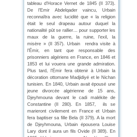
tableau d’Horace Vernet de 1845 (II 373).
De l’Emir Abdelqader vaincu, Urbain
reconnaîtra avec lucidité que « la religion
était le seul drapeau autour duquel la
nationalité pût se rallier… pour supporter les
maux de la guerre, la ruine, l’exil, la
misère » (II 357). Urbain rendra visite à
l’Émir, en tant que responsable des
prisonniers algériens en France, en 1846 et
1853 et lui vouera une grande admiration.
Plus tard, l’Émir fera obtenir à Urbain la
décoration ottomane Madjidiyé et le Nichan
tunisien. En 1840, Urbain avait épousé une
jeune divorcée algérienne de 15 ans,
Djeyhmouna devant le cadi malékite de
Constantine (II 280). En 1857, ils se
marieront civilement en France et Urbain
fera baptiser sa fille Bela (II 379). A la mort
de Djeyhmouna, Urbain épousera Louise
Lary dont il aura un fils Ovide (II 389). En