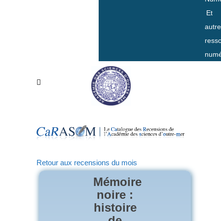
Et
autr
ress
numé
Retour aux recensions du mois
Mémoire
noire :
histoire
de