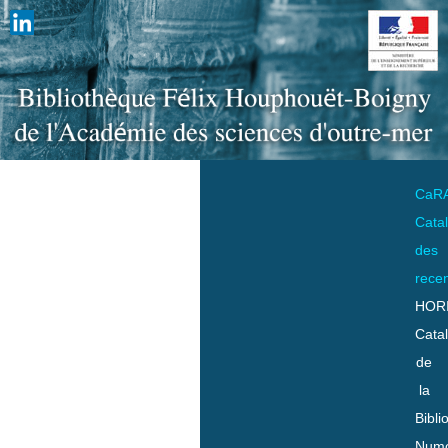
CaR
Cata
des
rece
HOR
Cata
de
la
Bibli
Numo