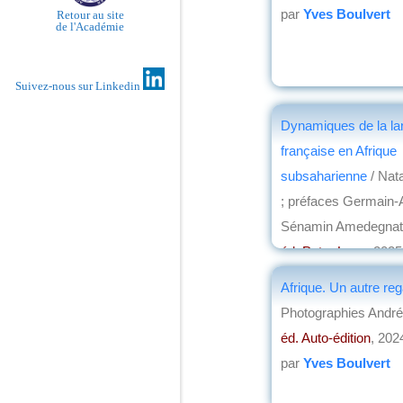
par
Yves Boulvert
Retour au site
de l'Académie
Suivez-nous sur Linkedin
Dynamiques de la l
française en Afrique
subsaharienne
/ Nat
; préfaces Germain-
Sénamin Amedegnat
éd. Peter Lang
, 2025
par
Christian Loch
Afrique. Un autre r
Photographies André
éd. Auto-édition
, 202
par
Yves Boulvert