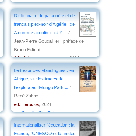
Dictionnaire de pataouète et de
français pied-noir d'Algérie : de
A comme aoualimon à Z ...
/
Jean-Pierre Goudaillier ; préface de
Bruno Fuligni
éd. Maisonneuve & Larose
, 2024
par
Jacques Frémeaux
Le trésor des Mandingues : en
Afrique, sur les traces de
l'explorateur Mungo Park ...
/
René Zahnd
éd. Herodios
, 2024
par
Josette Rivallain
Internationaliser l'éducation : la
France, l'UNESCO et la fin des