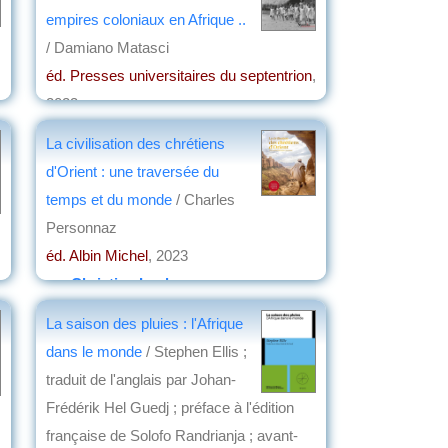
empires coloniaux en Afrique ..
/ Damiano Matasci
éd. Presses universitaires du septentrion
,
2023
par
Josette Rivallain
La civilisation des chrétiens
d'Orient : une traversée du
temps et du monde
/ Charles
Personnaz
éd. Albin Michel
, 2023
par
Christian Lochon
La saison des pluies : l'Afrique
dans le monde
/ Stephen Ellis ;
traduit de l'anglais par Johan-
Frédérik Hel Guedj ; préface à l'édition
française de Solofo Randrianja ; avant-