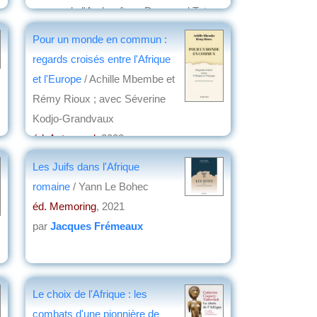
propos de l'Archevêque Desmond Tutu
éd. Maison des sciences de l'homme
,
Pour un monde en commun :
2023
regards croisés entre l'Afrique
par
Josette Rivallain
et l'Europe
/ Achille Mbembe et
Rémy Rioux ; avec Séverine
Kodjo-Grandvaux
éd. Actes sud
, 2022
par
Serge Arnaud
Les Juifs dans l'Afrique
romaine
/ Yann Le Bohec
éd. Memoring
, 2021
par
Jacques Frémeaux
Le choix de l'Afrique : les
combats d'une pionnière de