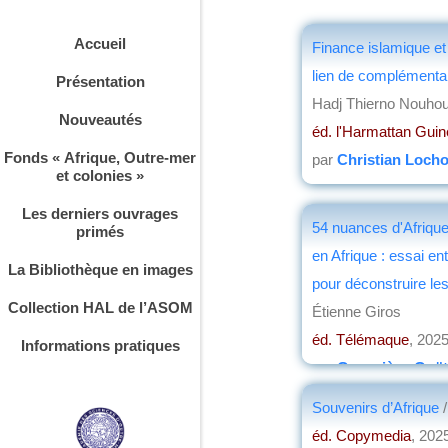
Accueil
Finance islamique et 
lien de complémenta
Présentation
Hadj Thierno Nouhou
Nouveautés
éd. l'Harmattan Gui
Fonds « Afrique, Outre-mer
par
Christian Loch
et colonies »
Les derniers ouvrages
54 nuances d'Afrique 
primés
en Afrique : essai en
La Bibliothèque en images
pour déconstruire le
Collection HAL de l’ASOM
Étienne Giros
éd. Télémaque
, 202
Informations pratiques
par
Geneviève Goët
Souvenirs d’Afrique
éd. Copymedia
, 202