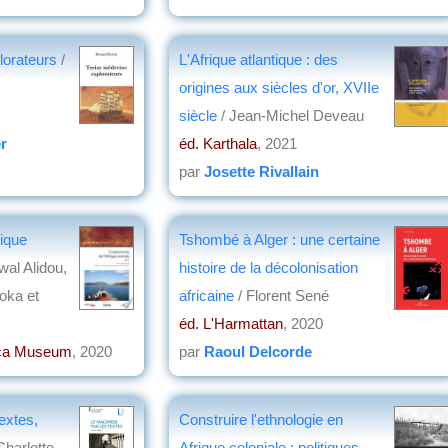
 2021
lorateurs
/
L'Afrique atlantique : des
origines aux siècles d'or, XVIIe
siècle
/ Jean-Michel Deveau
r
éd. Karthala
, 2021
par
Josette Rivallain
rique
Tshombé à Alger : une certaine
wal Alidou,
histoire de la décolonisation
oka et
africaine
/ Florent Sené
éd. L'Harmattan
, 2020
rica Museum
, 2020
par
Raoul Delcorde
extes,
Construire l'ethnologie en
Charlotte
Afrique coloniale : politiques,