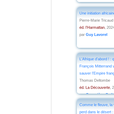
Une initiation africa
Pierre-Marie Tricaud
éd. l'Harmattan
, 202
par
Guy Lavorel
L'Afrique d'abord ! :
François Mitterrand v
sauver l'Empire fran
Thomas Deltombe
éd. La Découverte
, 
par
Geneviève Goët
Comme le fleuve, la 
perd dans le désert : 