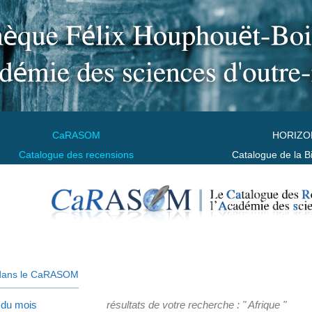
CaRASOM
HORIZO
Catalogue des recensions
Catalogue de la B
dans le CaRASOM
 du mois
résultats de votre recherche : " Afrique "