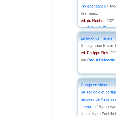
l'indépendance
/ Jac
Frémeaux
éd. du Rocher
, 2021
par
Frédéric Turpin
Le fagot de ma mém
Souleymane Bachir 
éd. Philippe Rey
, 20
par
Raoul Delcorde
Congo en vitrine : art
muséologie et politiqu
musées de Kinshasa
Tervuren
/ Sarah Van
l'anglais par Fadhila