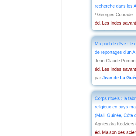
recherche dans les Af
/ Georges Courade
éd. Les Indes savan
par
Yves Boulvert
Ma part de rêve : le 
de reportages d'un A
Jean-Claude Pomont
éd. Les Indes savan
par
Jean de La Guér
Corps rituels : la fab
religieux en pays m
(Mali, Guinée, Côte d
Agnieszka Kedziers
éd. Maison des scie