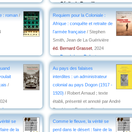
par
Cécile de Rouville
ine : roman
/
Requiem pour la Coloniale :
Afrique : conquête et retraite de
4
l'armée française
/ Stephen
Smith, Jean de La Guérivière
éd. Bernard Grasset
, 2024
par
Dominique Delort
 quand
Au pays des falaises
oulait
interdites : un administrateur
çais
/
colonial au pays Dogon (1917 -
1920)
/ Robert Arnaud ; texte
2024
établi, présenté et annoté par André
zinger
Brochier et Francis Simonis
éd. Ex Africa
, 2024
vérité se
Comme le fleuve, la vérité se
par
Josette Rivallain
faire de la
perd dans le désert : faire de la