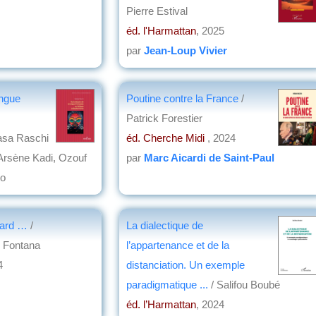
Pierre Estival
éd. l'Harmattan
, 2025
par
Jean-Loup Vivier
angue
Poutine contre la France
/
Patrick Forestier
asa Raschi
éd. Cherche Midi
, 2024
Arsène Kadi, Ozouf
par
Marc Aicardi de Saint-Paul
o
on
egard …
/
La dialectique de
 Fontana
l’appartenance et de la
4
distanciation. Un exemple
paradigmatique ...
/ Salifou Boubé
éd. l’Harmattan
, 2024