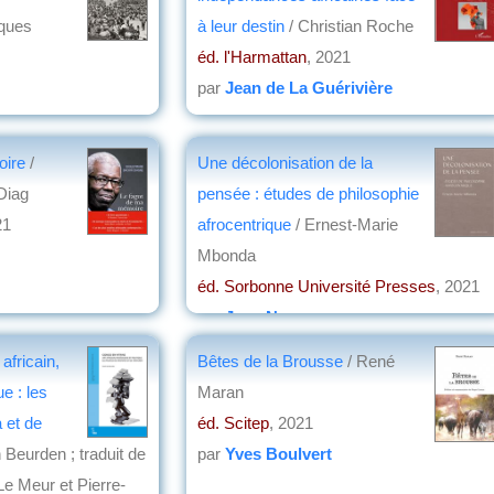
ques
à leur destin
/ Christian Roche
éd. l'Harmattan
, 2021
par
Jean de La Guérivière
oire
/
Une décolonisation de la
Diag
pensée : études de philosophie
21
afrocentrique
/ Ernest-Marie
Mbonda
éd. Sorbonne Université Presses
, 2021
par
Jean Nemo
 africain,
Bêtes de la Brousse
/ René
e : les
Maran
 et de
éd. Scitep
, 2021
 Beurden ; traduit de
par
Yves Boulvert
 Le Meur et Pierre-