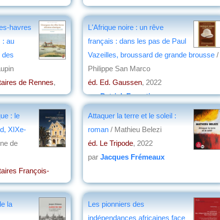
n
les-havres
L'Afrique noire : un rêve
 : au
français : dans les pas de Paul
 des
Vazeilles, broussard de grande brousse
/
upin
Philippe San Marco
itaires de Rennes
,
éd. Ed. Gaussen
, 2022
par
Patrick Forestier
n
ue : le
Attaquer la terre et le soleil :
d, XIXe-
roman
/ Mathieu Belezi
ine de
éd. Le Tripode
, 2022
par
Jacques Frémeaux
taires François-
e la
Les pionniers des
indépendances africaines face