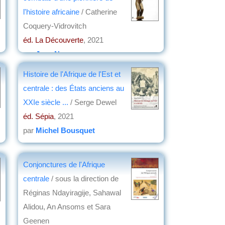
l'histoire africaine
/ Catherine
Coquery-Vidrovitch
éd. La Découverte
, 2021
par
Jean Nemo
Histoire de l'Afrique de l'Est et
centrale : des États anciens au
XXIe siècle ...
/ Serge Dewel
éd. Sépia
, 2021
par
Michel Bousquet
Conjonctures de l'Afrique
centrale
/ sous la direction de
Réginas Ndayiragije, Sahawal
Alidou, An Ansoms et Sara
Geenen