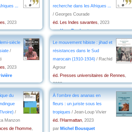
riques ...
recherche dans les Afriques ...
/ Georges Courade
tes
, 2023
éd. Les Indes savantes
, 2023
par
Yves Boulvert
demi-siècle
Le mouvement hibiste : jihad et
siate
/
résistances dans le Sud
i
marocain (1910-1934)
/ Rachid
tes
, 2023
Agrour
ivière
éd. Presses universitaires de Rennes
,
2023
par
Stéphane VALTER
rique du
À l'ombre des ananas en
andingue
fleurs : un juriste sous les
'Ivoire)
/
tropiques
/ Jean-Loup Vivier
ka Manzon
éd. l'Harmattan
, 2023
nces de l'homme
,
par
Michel Bousquet