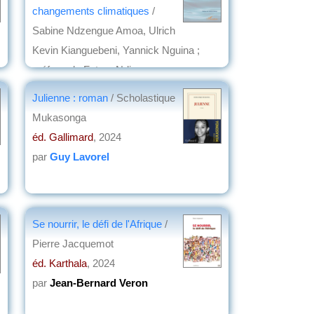
changements climatiques
/
Sabine Ndzengue Amoa, Ulrich
Kevin Kianguebeni, Yannick Nguina ;
préface de Fatma Ndiaye
éd. l'Harmattan
, 2025
Julienne : roman
/ Scholastique
par
Virginie Tilot de Grissac
Mukasonga
éd. Gallimard
, 2024
par
Guy Lavorel
Se nourrir, le défi de l'Afrique
/
Pierre Jacquemot
éd. Karthala
, 2024
par
Jean-Bernard Veron