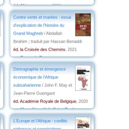
éd. Africa museum
, 2021
par
Roland Pourtier
Contre vents et marées : essai
d'explication de l'histoire du
Grand Maghreb
/ Abdallah
Ibrahim ; traduit par Hassan Benaddi
éd. la Croisée des Chemins
, 2021
par
François Besson
Démographie et émergence
économique de l'Afrique
subsaharienne
/ John F. May et
Jean-Pierre Guengant
éd. Académie Royale de Belgique
, 2020
par
Marc Aicardi de Saint-Paul
L'Europe et l'Afrique : conflits
nationaux et coopérations