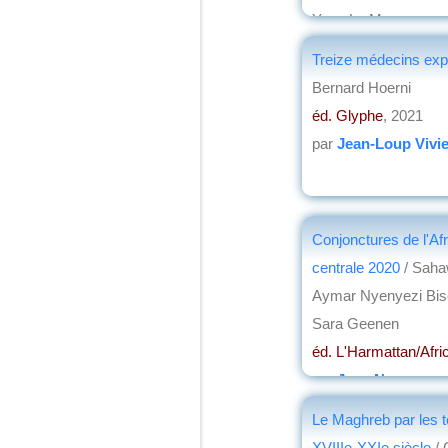
Yves Le Meur
éd. Africa Museum
,
Treize médecins exp
par
Henri Marchal
Bernard Hoerni
éd. Glyphe
, 2021
par
Jean-Loup Vivie
Conjonctures de l'Af
centrale 2020
/ Saha
Aymar Nyenyezi Bis
Sara Geenen
éd. L'Harmattan/Af
par
Jean Nemo
Le Maghreb par les t
XVIIIe-XXIe siècle
/ 