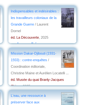
Indispensables et indésirables :
les travailleurs coloniaux de la
Grande Guerre
/ Laurent
Dornel
éd. La Découverte
, 2025
par
Jacques Frémeaux
Mission Dakar-Djibouti (1931-
1933) : contre-enquêtes
/
Coordination éditoriale,
Christine Maine et Aurélien Locatelli ...
éd. Musée du quai Branly-Jacques
Chirac
, 2025
par
Alain Jeudi de Grissac
L'eau, une ressource à
préserver face aux