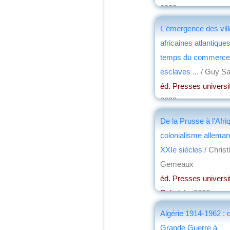
2023
par
Josette Rivallai
L'émergence des vil
africaines atlantiques
temps du commerce
esclaves ...
/ Guy Sa
éd. Presses univers
2023
par
Josette Rivallai
De la Prusse à l'Afriq
colonialisme alleman
XXIe siècles
/ Christ
Gemeaux
éd. Presses universi
Rabelais
, 2022
par
Henri Marchal
Algérie 1914-1962 : d
Grande Guerre à