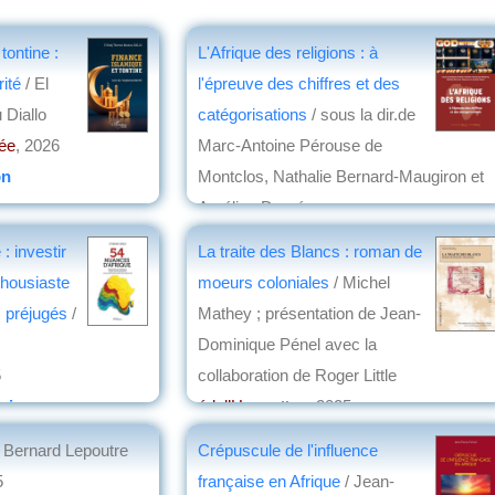
tontine :
L'Afrique des religions : à
rité
/ El
l'épreuve des chiffres et des
 Diallo
catégorisations
/ sous la dir.de
née
, 2026
Marc-Antoine Pérouse de
on
Montclos, Nathalie Bernard-Maugiron et
Aurélien Dasré
éd. Maisonneuve & Larose, nouvelles
: investir
La traite des Blancs : roman de
éditions
, 2026
thousiaste
moeurs coloniales
/ Michel
par
Christian Lochon
s préjugés
/
Mathey ; présentation de Jean-
Dominique Pénel avec la
5
collaboration de Roger Little
zinger
éd. l’Harmattan
, 2025
par
Yves Boulvert
/ Bernard Lepoutre
Crépuscule de l'influence
5
française en Afrique
/ Jean-