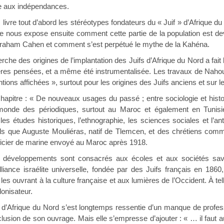
e aux indépendances.
 livre tout d’abord les stéréotypes fondateurs du « Juif » d’Afrique du
lle nous expose ensuite comment cette partie de la population est d
raham Cahen et comment s’est perpétué le mythe de la Kahéna.
erche des origines de l’implantation des Juifs d’Afrique du Nord a fait
ères pensées, et a même été instrumentalisée. Les travaux de Nahou
tions affichées », surtout pour les origines des Juifs anciens et sur 
: « De nouveaux usages du passé ; entre sociologie et histoir
onde des périodiques, surtout au Maroc et également en Tunisie,
es études historiques, l’ethnographie, les sciences sociales et l’ant
 tels que Auguste Mouliéras, natif de Tlemcen, et des chrétiens co
ficier de marine envoyé au Maroc après 1918.
ts développements sont consacrés aux écoles et aux sociétés sav
Alliance israélite universelle, fondée par des Juifs français en 1860
 les ouvrant à la culture française et aux lumières de l’Occident. À 
lonisateur.
fs d’Afrique du Nord s’est longtemps ressentie d’un manque de profes
lusion de son ouvrage. Mais elle s’empresse d’ajouter : « … il faut aus