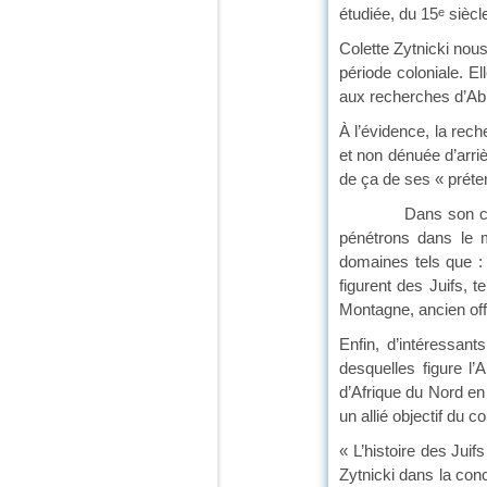
étudiée, du 15
siècl
e
Colette Zytnicki nous
période coloniale. E
aux recherches d’Ab
À l’évidence, la rech
et non dénuée d’arri
de ça de ses « préten
Dans son chapitre 
pénétrons dans le m
domaines tels que : l
figurent des Juifs,
Montagne, ancien of
Enfin, d’intéressan
desquelles figure l’
d’Afrique du Nord en
un allié objectif du co
« L’histoire des Jui
Zytnicki dans la conc