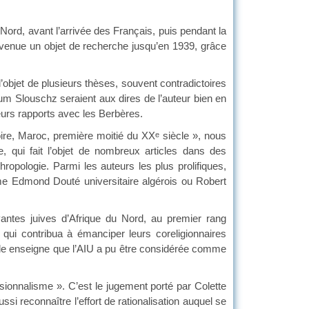
 Nord, avant l’arrivée des Français, puis pendant la
evenue un objet de recherche jusqu’en 1939, grâce
 l’objet de plusieurs thèses, souvent contradictoires
m Slouschz seraient aux dires de l’auteur bien en
leurs rapports avec les Berbères.
e, Maroc, première moitié du XX
siècle », nous
e
 qui fait l’objet de nombreux articles dans des
hropologie. Parmi les auteurs les plus prolifiques,
mme Edmond Douté universitaire algérois ou Robert
antes juives d’Afrique du Nord, au premier rang
, qui contribua à émanciper leurs coreligionnaires
telle enseigne que l’AIU a pu être considérée comme
sionnalisme ». C’est le jugement porté par Colette
si reconnaître l’effort de rationalisation auquel se