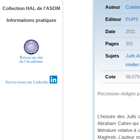
Auteur
Colette
Collection HAL de l’ASOM
Editeur
PUPS
Informations pratiques
Date
2011
Pages
391
Sujets
Juifs
Af
Retour au site
de l'Académie
intellec
Cote
58.079
Suivez-nous sur Linkedin
Recension rédigée 
L’histoire des Juifs
Abraham Cahen qui écr
littérature relative 
Maghreb. L’auteur n