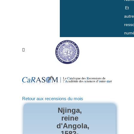
Et
autr
ress
numé
Retour aux recensions du mois
Njinga,
reine
d'Angola,
1582-