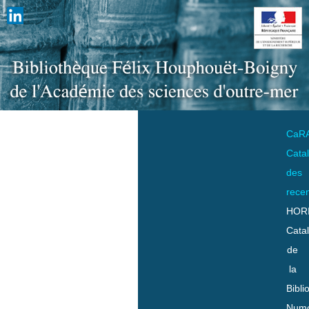
CaR
Cata
des
rece
HOR
Cata
de
la
Bibli
Numo