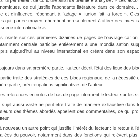
rmettent de conclure ainsi sa première analyse : « Les accords d
omiques, ce qui justifie l’abondante littérature dans ce domaine… 
e et d’influence, répondant à l’adage « l’union fait la force ». C’es
 qui, par ce moyen, cherchent non seulement à attirer des investis
 scène internationale ».
sur ces premières dizaines de pages de l’ouvrage car on y relèv
otamment centrale participe entièrement à une mondialisation su
pris aujourd’hui au niveau international en créant dans son espa
rs dans sa première partie, l’auteur décrit l’état des lieux des bloc
raite des stratégies de ces blocs régionaux, de la nécessité d’un 
ère partie, préoccupations significatives de l’auteur.
ences en notes de bas de page informent le lecteur sur les sourc
ussi vaste ne peut être traité de manière exhaustive dans le c
usieurs des thèmes abordés appellent des commentaires, ce qui prome
teur.
un autre point qui justifie l’intérêt du lecteur : le retour à l’écol
lées du pouvoir, notamment dans des fonctions qui relèvent plus 