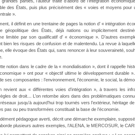
rties, l’auteur traite d’abord de l’intégration économique et
le des États, puis plus précisément des « voies et moyens pour u
ntrale ».
 définit en une trentaine de pages la notion d’ « intégration écono
le géopolitique des États, déjà nations ou implicitement desti
me limitée par son qualificatif d’ « économique ». D’autres exem
 bien les risques de confusion et de malentendu. La revue à laquell
ue, elle évoque des États qui, sans renoncer à leur souveraineté, so
e.
ion dans le cadre de la « mondialisation », dont il rappelle histor
 économique » ont pour « objectif ultime le développement durable »
 de ses composantes : l’environnement, l’économie, le social, la démoc
ux « différentes voies d’intégration », à travers les infrastru
 règles de droit… L’on retombe alors dans des problématiques connu
r réseaux jusqu’à aujourd’hui trop tournés vers l’extérieur, héritage de
s pas ou peu transformées constituait la base de l’économie.
t pédagogue averti, décrit une démarche exemplaire, supposée bie
 aborde plusieurs autres exemples, l’ALENA, le MERCOSUR, le 