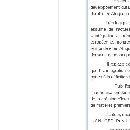
En deux grandes pa
développement durab
durable en Afrique ce
Très logiquement, il
assumé de l’actuel
« intégration », mê
européenne, montrent
le monde et en Afriq
domaine économiqu
Il replace cette not
que l’ « intégration
pages à la définition
Puis l’on revient a
l’harmonisation des
de la création d’inte
de matières première
L’auteur, décidémen
la CNUCED. Puis il