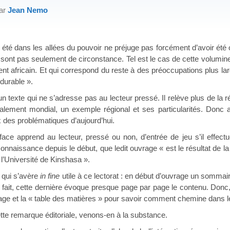
par
Jean Nemo
ans les allées du pouvoir ne préjuge pas forcément d’avoir été ou 
sont pas seulement de circonstance. Tel est le cas de cette volumin
nent africain. Et qui correspond du reste à des préoccupations plus la
durable ».
exte qui ne s’adresse pas au lecteur pressé. Il relève plus de la réf
alement mondial, un exemple régional et ses particularités. Donc a
x des problématiques d’aujourd’hui.
nd au lecteur, pressé ou non, d’entrée de jeu s’il effectue 
onnaissance depuis le début, que ledit ouvrage « est le résultat d
’Université de Kinshasa ».
ui s’avère
in fine
utile à ce lectorat : en début d’ouvrage un sommaire
 fait, cette dernière évoque presque page par page le contenu. Donc
rage et la « table des matières » pour savoir comment chemine dans le 
emarque éditoriale, venons-en à la substance.