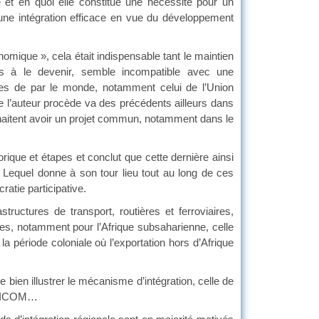
 en quoi elle constitue une nécessité pour un
ne intégration efficace en vue du développement
mique », cela était indispensable tant le maintien
nés à le devenir, semble incompatible avec une
ples de par le monde, notamment celui de l’Union
e l’auteur procède va des précédents ailleurs dans
uhaitent avoir un projet commun, notamment dans le
ique et étapes et conclut que cette dernière ainsi
. Lequel donne à son tour lieu tout au long de ces
ratie participative.
ctures de transport, routières et ferroviaires,
es, notamment pour l’Afrique subsaharienne, celle
 la période coloniale où l’exportation hors d’Afrique
n illustrer le mécanisme d’intégration, celle de
CARICOM…