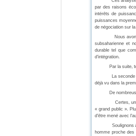
Ces analyses lui pe
par des raisons écon
intérêts de puissanc
puissances moyennes
de négociation sur la
Nous avons insisté 
subsaharienne et n
durable tel que com
d’intégration.
Par la suite, toujou
La seconde partie t
déjà vu dans la premi
De nombreuses référ
Certes, un sujet a
« grand public ». Pl
d’être mené avec l’au
Soulignons à nouveau 
homme proche des al