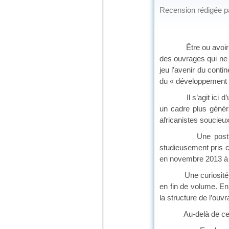
Recension rédigée 
Être ou avoir été d
des ouvrages qui ne 
jeu l’avenir du conti
du « développement 
Il s’agit ici d’un t
un cadre plus génér
africanistes soucieu
Une postface appre
studieusement pris c
en novembre 2013 à l
Une curiosité q
en fin de volume. En
la structure de l’ouv
Au-delà de cette r