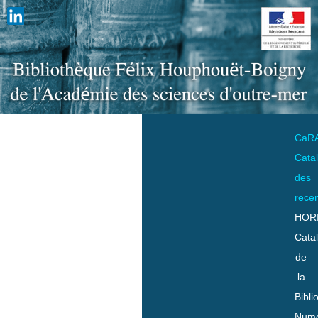
CaR
Cata
des
rece
HOR
Cata
de
la
Bibli
Numo