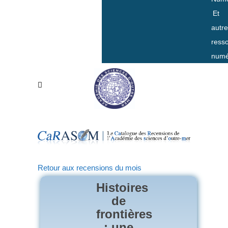
Et
autr
ress
numé
Retour aux recensions du mois
Histoires
de
frontières
: une