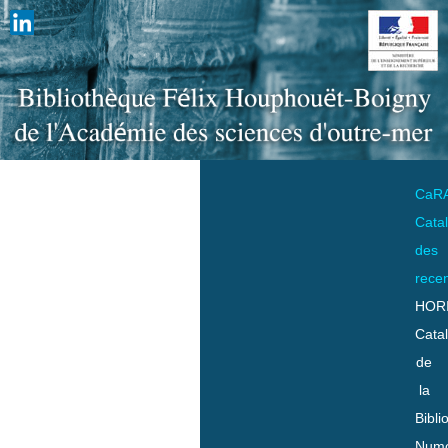
CaR
Cata
des
rece
HOR
Cata
de
la
Bibli
Numo