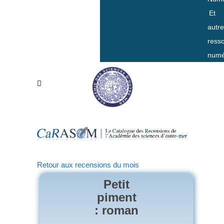
Et
autr
ress
numé
Retour aux recensions du mois
Petit
piment
: roman