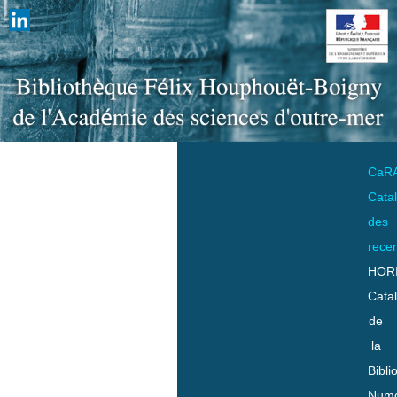
CaR
Cata
des
rece
HOR
Cata
de
la
Bibli
Numo