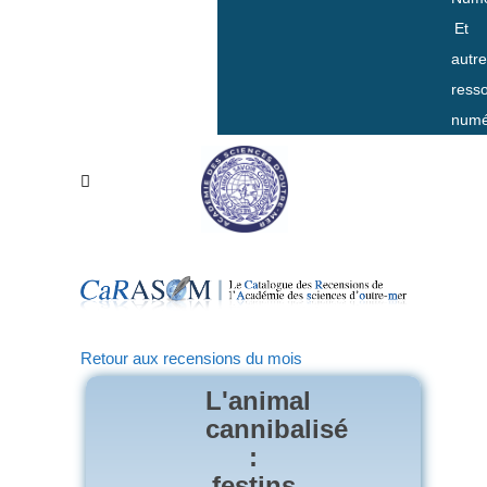
Et
autr
ress
numé
Retour aux recensions du mois
L'animal
cannibalisé
:
festins