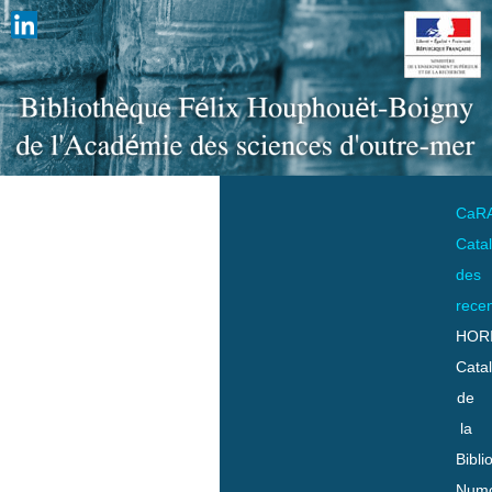
CaR
Cata
des
rece
HOR
Cata
de
la
Bibli
Numo