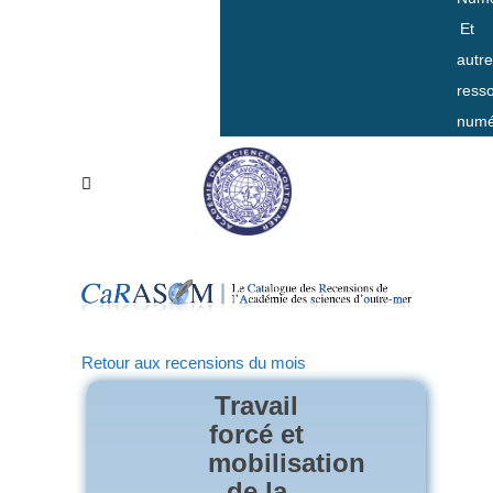
Et
autr
ress
numé
Retour aux recensions du mois
Travail
forcé et
mobilisation
de la