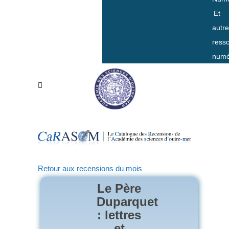
Et
autr
ress
numé
Retour aux recensions du mois
Le Père
Duparquet
: lettres
et