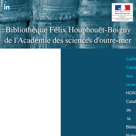
CaR
Cata
des
rece
HOR
Cata
de
la
Bibli
Numo