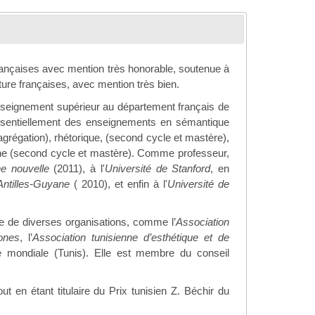
 françaises avec mention très honorable, soutenue à
rature françaises, avec mention très bien.
enseignement supérieur au département français de
ssentiellement des enseignements en sémantique
agrégation), rhétorique, (second cycle et mastère),
hone (second cycle et mastère). Comme professeur,
ne nouvelle
(2011), à l'
Université de Stanford
, en
Antilles-Guyane
( 2010), et enfin à l'
Université de
re de diverses organisations, comme l’
Association
ones
, l’
Association tunisienne d’esthétique et de
re mondiale (Tunis). Elle est membre du conseil
t en étant titulaire du Prix tunisien Z. Béchir du