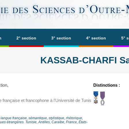
n
2° section
3° section
4° section
5° 
KASSAB-CHARFI S
tion,
Distinctions :
re française et francophone à l'Université de Tunis
 langue française, sémantique, stylistique, rhétorique,
es étrangères. Tunisie, Antilles, Caraïbe, France, États-