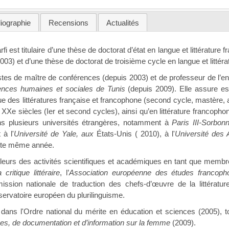
liographie
Recensions
Actualités
 est titulaire d’une thèse de doctorat d’état en langue et littérature
2003) et d’une thèse de doctorat de troisième cycle en langue et litté
stes de maître de conférences (depuis 2003) et de professeur de l’
ences humaines et sociales de Tunis
(depuis 2009). Elle assure e
que des littératures française et francophone (second cycle, mastère, 
 XXe siècles (Ier et second cycles), ainsi qu’en littérature francop
ans plusieurs universités étrangères, notamment à
Paris III-Sorbon
 à l'
Université de Yale, aux
États-Unis ( 2010), à l'
Université des 
te même année.
ailleurs des activités scientifiques et académiques en tant que memb
 critique littéraire
, l’
Association européenne des études francoph
ission nationale de traduction des chefs-d’œuvre de la littératu
bservatoire européen du plurilinguisme.
 dans l'Ordre national du mérite en éducation et sciences (2005), tou
es, de documentation et d’information sur la femme
(2009).