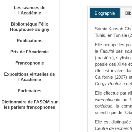
Les séances de
l’Académie
Biographie
Bib
Bibliothèque Félix
Samia Kassab-Charfi
Houphouët-Boigny
Tunis, en Tunisie (
Publications
Elle occupe les po
la
Faculté des sci
Prix de l’Académie
(mastère), stylisti
Francophonie
poésie des XIXe et
elle est invitée d
Expositions virtuelles de
Californie (2007) et
l’Académie
Cergy-Pontoise
cet
Partenaires
Elle effectue par 
internationale de la
Dictionnaire de l’ASOM sur
poïétique
, la comm
les parlers francophones
scientifique de l'O
Elle est distinguée
Centre de recherch