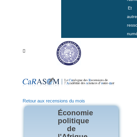
Et
autr
ress
numé
Retour aux recensions du mois
Économie
politique
de
l'Afrique