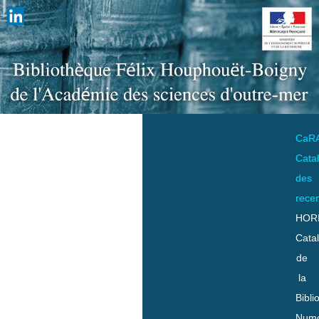
CaR
Cata
des
rece
HOR
Cata
de
la
Bibli
Numo