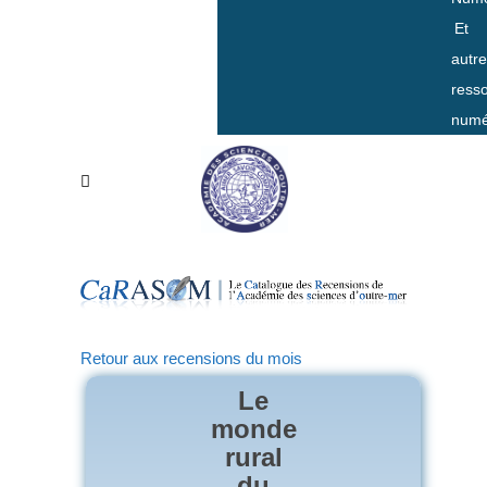
Et
autr
ress
numé
Retour aux recensions du mois
Le
monde
rural
du