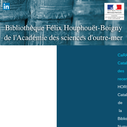
CaR
Cata
des
rece
HOR
Cata
de
la
Bibli
Numo