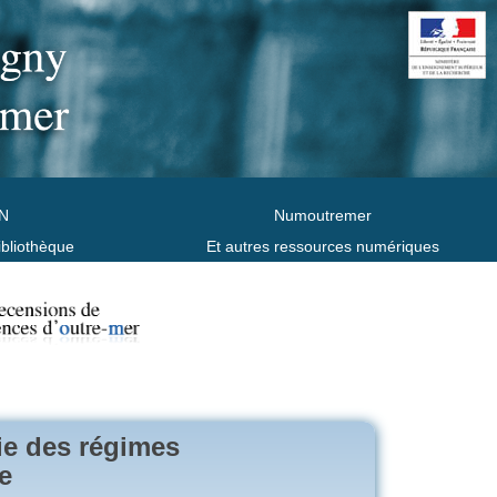
N
Numoutremer
ibliothèque
Et autres ressources numériques
gie des régimes
e