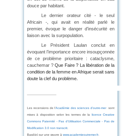
douce par habitant.
Le dernier orateur cité - le seul
Africain -, qui avait en réalité parlé le
premier, évoque le danger d’insécurité en
liaison avec la surpopulation.
Le Président Laulan conclut en
évoquant l’importance encore insoupçonnée
de ce problème prioritaire : cataclysme,
cauchemar ?
Que Faire ? La libération de la
condition de la femme en Afrique serait sans
doute la clef du problème.
Les recensions de l'
Académie des sciences d'outre-mer
sont
mises à disposition selon les termes de la
licence Creative
Commons Paternité - Pas d’Utilisation Commerciale - Pas de
Modification 3.0 non transcrit
.
Basé(e) sur une œuvre à
www.academieoutremer.fr
.