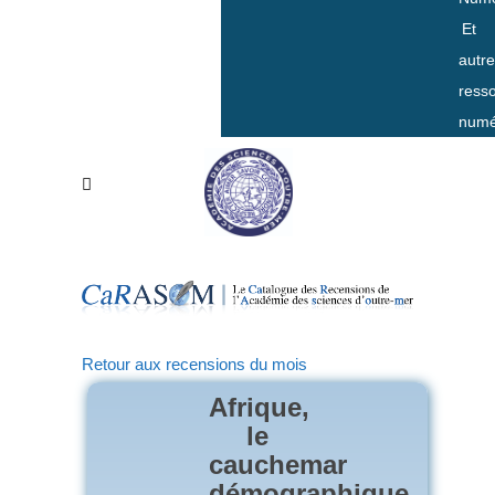
Et
autr
ress
numé
Retour aux recensions du mois
Afrique,
le
cauchemar
démographique