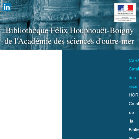
CaR
Cata
des
rece
HOR
Cata
de
la
Bibli
Numo