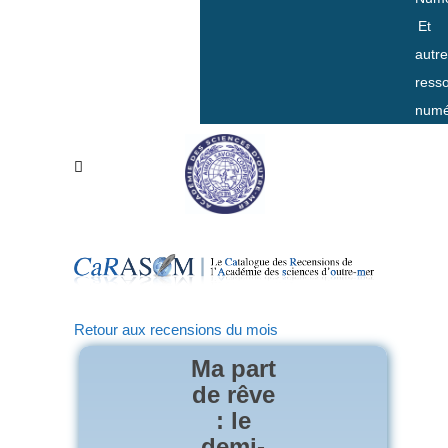
Et
autr
ress
numé
Retour aux recensions du mois
Ma part
de rêve
: le
demi-