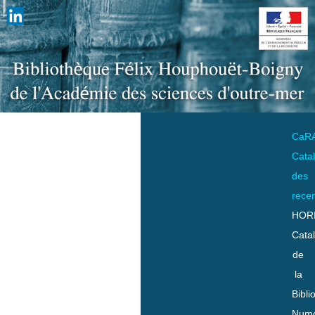
CaR
Cata
des
rece
HOR
Cata
de
la
Bibli
Numo