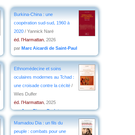
Burkina-China : une
coopération sud-sud, 1960 à
2020
/ Yannick Naré
éd. l'Harmattan
, 2026
par
Marc Aicardi de Saint-Paul
Ethnomédecine et soins
oculaires modernes au Tchad :
une croisade contre la cécité
/
Wies Dulfer
éd. l'Harmattan
, 2025
par
Jean-Pierre Dedet
Mamadou Dia : un fils du
peuple : combats pour une