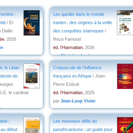
tontine :
Les qanâts dans le monde
rité
/ El
iranien : des origines à la veille
 Diallo
des conquêtes islamiques
/
née
, 2026
Reza Farnoud
on
éd. l'Harmattan
, 2026
par
Christian Lochon
t, le Liban
Crépuscule de l'influence
 destin de
française en Afrique
/ Jean-
Georges
Pierre Estival
.E. le cardinal
éd. l'Harmattan
, 2025
par
Jean-Loup Vivier
5
on
abie :
Les nouveaux défis du
au début
panafricanisme : un guide pour