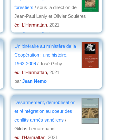
forestiers
/ sous la direction de
Jean-Paul Lanly et Olivier Soulères
éd. L'Harmattan
, 2021
par
Jacques Arrignon
Un itinéraire au ministère de la
Coopération : une histoire,
1962-2009
/ José Gohy
éd. L'Harmattan
, 2021
par
Jean Nemo
Désarmement, démobilisation
et réintégration au coeur des
conflits armés sahéliens
/
Gildas Lemarchand
éd. l'Harmattan
, 2021