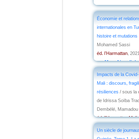
Économie et relation
internationales en Tun
histoire et mutation
Mohamed Sassi
éd. l'Harmattan
, 202
par
Marc Aicardi de
Impacts de la Covid
Mali : discours, fragil
résiliences
/ sous la 
de Idrissa Soïba Tra
Dembélé, Mamadou 
éd. l'Harmattan Mali
par
Philippe David
Un siècle de journau
Guinée. Tome 1. La 