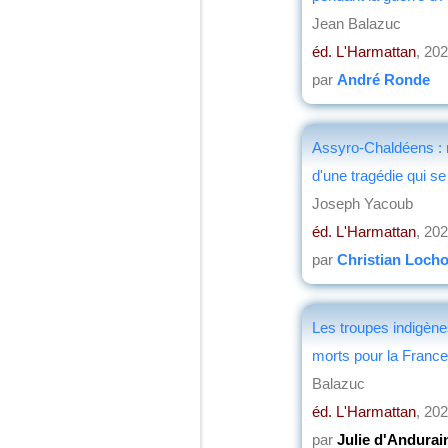
Jean Balazuc
éd. L'Harmattan
, 20
par
André Ronde
Assyro-Chaldéens :
d'une tragédie qui s
Joseph Yacoub
éd. L'Harmattan
, 20
par
Christian Loch
Les troupes indigènes
morts pour la France
Balazuc
éd. L'Harmattan
, 20
par
Julie d'Andurai