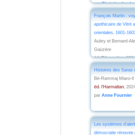
par
Christian Loch
François Martin : vo
apothicaire de Vitré 
orientales, 1601-16
Aubry et Bernard-Al
Gaüzère
éd. l'Harmattan
, 202
par
Jean-Claude Vo
Histoires des Saras
Bé-Rammaj Miaro-Il
éd. l'Harmattan
, 202
par
Anne Fournier
Les systèmes d'alert
démocratie rénovée