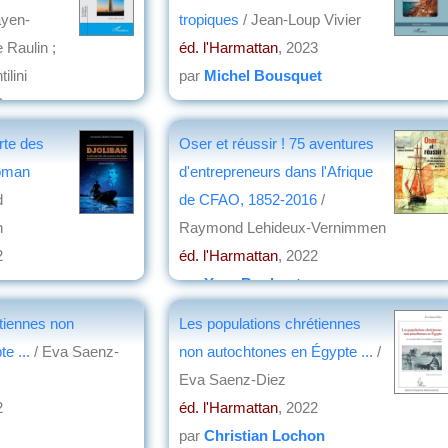
ayen-
tropiques
/ Jean-Loup Vivier
 Raulin ;
éd. l'Harmattan
, 2023
ilini
par
Michel Bousquet
3
rte des
Oser et réussir ! 75 aventures
roman
d'entrepreneurs dans l'Afrique
d
de CFAO, 1852-2016
/
n
Raymond Lehideux-Vernimmen
2
éd. l'Harmattan
, 2022
par
Yves Boulvert
tiennes non
Les populations chrétiennes
e ...
/ Eva Saenz-
non autochtones en Égypte ...
/
Eva Saenz-Diez
2
éd. l'Harmattan
, 2022
par
Christian Lochon