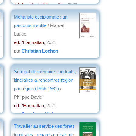
éd. Académia-l'Harmattan
, 2022
par
Josette Rivallain
Méhariste et diplomate : un
parcours insolite
/ Marcel
Lauge
éd. l'Harmattan
, 2021
par
Christian Lochon
Sénégal de mémoire : portraits,
itinéraires & rencontres région
par région (1966-1981)
/
Philippe David
éd. l'Harmattan
, 2021
par
Jean-Loup Vivier
Travailler au service des forêts
tropicales : regards croisés de