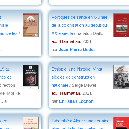
s
Politiques de santé en Guinée :
isie :
de la colonisation au début du
s nouvelles
/
XXIe siècle
/ Safiatou Diallo
éd. l'Harmattan
, 2021
1
par
Jean-Pierre Dedet
 Saint-Paul
-19 au
Éthiopie, une histoire. Vingt
ités et
siècles de construction
direction
nationale
/ Serge Dewel
oré, Moriké
éd. l'Harmattan
, 2021
Dia
par
Christian Lochon
, 2021
x en
Tshombé à Alger : une certaine
presse
histoire de la décolonisation