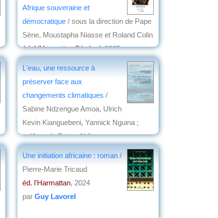
Afrique souveraine et
démocratique
/ sous la direction de Pape
Sène, Moustapha Niasse et Roland Colin
éd. L'Harmattan Sénégal
, 2025
par
Dominique Barjot
L'eau, une ressource à
préserver face aux
changements climatiques
/
Sabine Ndzengue Amoa, Ulrich
Kevin Kianguebeni, Yannick Nguina ;
préface de Fatma Ndiaye
éd. l'Harmattan
, 2025
Une initiation africaine : roman
/
par
Virginie Tilot de Grissac
Pierre-Marie Tricaud
éd. l'Harmattan
, 2024
par
Guy Lavorel