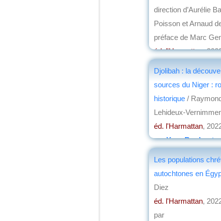
direction d’Aurélie B
Poisson et Arnaud de
préface de Marc Gent
éd. l'Harmattan
, 202
par
Alain Lamballe
Djolibah : la découve
sources du Niger : 
historique
/ Raymon
Lehideux-Vernimme
éd. l'Harmattan
, 202
par
Yves Boulvert
Les populations chré
autochtones en Égypt
Diez
éd. l'Harmattan
, 202
par