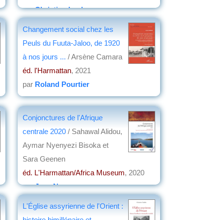
par
Christian Lochon
Changement social chez les
Peuls du Fuuta-Jaloo, de 1920
à nos jours ...
/ Arsène Camara
éd. l'Harmattan
, 2021
par
Roland Pourtier
Conjonctures de l'Afrique
centrale 2020
/ Sahawal Alidou,
Aymar Nyenyezi Bisoka et
Sara Geenen
éd. L'Harmattan/Africa Museum
, 2020
par
Jean Nemo
L'Église assyrienne de l'Orient :
histoire bimillénaire et