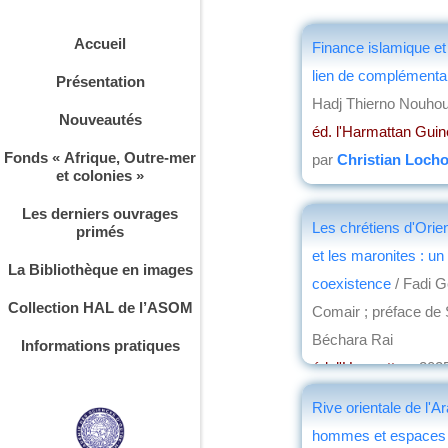
Accueil
Finance islamique et 
lien de complémenta
Présentation
Hadj Thierno Nouhou
Nouveautés
éd. l'Harmattan Gui
Fonds « Afrique, Outre-mer
par
Christian Loch
et colonies »
Les derniers ouvrages
Les chrétiens d'Orien
primés
et les maronites : un
La Bibliothèque en images
coexistence
/ Fadi 
Collection HAL de l’ASOM
Comair ; préface de S
Béchara Rai
Informations pratiques
éd. l'Harmattan
, 202
par
Christian Loch
Rive orientale de l'Ar
hommes et espaces 