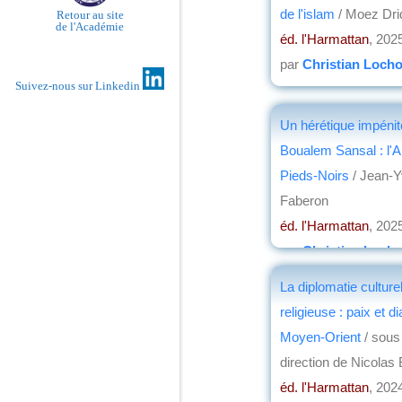
de l'islam
/ Moez Dri
Retour au site
de l'Académie
éd. l'Harmattan
, 202
par
Christian Loch
Suivez-nous sur Linkedin
Un hérétique impénit
Boualem Sansal : l'Al
Pieds-Noirs
/ Jean-
Faberon
éd. l'Harmattan
, 202
par
Christian Loch
La diplomatie culturel
religieuse : paix et d
Moyen-Orient
/ sous
direction de Nicolas
éd. l'Harmattan
, 202