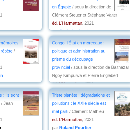
en Égypte
/ sous la direction de
21
Clément Steuer et Stéphane Valter
éd. L'Harmattan
, 2021
par
Christian Lochon
 mémoires
Congo, l'État en morceaux :
e répète
/
politique et administration au
prisme du découpage
21
provincial
/ sous la direction de Balthazar
on
Ngoy Kimpulwa et Pierre Englebert
éd. L'Harmattan
, 2021
par
Roland Pourtier
 : ils sont
Triste planète : dégradations et
/ Jean
pollutions : le XXIe siècle est
mal parti
/ Clément Mathieu
21
éd. L'Harmattan
, 2021
n
par
Roland Pourtier