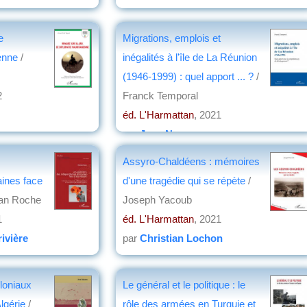
e
Migrations, emplois et
ienne
/
inégalités à l'île de La Réunion
(1946-1999) : quel apport ... ?
/
2
Franck Temporal
éd. L'Harmattan
, 2021
par
Jean Nemo
Assyro-Chaldéens : mémoires
aines face
d'une tragédie qui se répète
/
ian Roche
Joseph Yacoub
1
éd. L'Harmattan
, 2021
ivière
par
Christian Lochon
loniaux
Le général et le politique : le
Algérie
/
rôle des armées en Turquie et