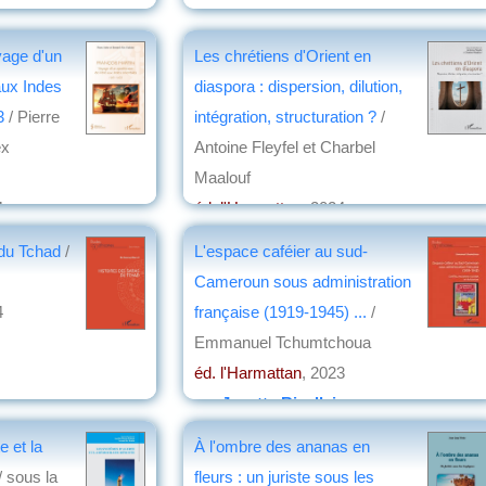
on
yage d'un
Les chrétiens d'Orient en
aux Indes
diaspora : dispersion, dilution,
03
/ Pierre
intégration, structuration ?
/
ex
Antoine Fleyfel et Charbel
Maalouf
4
éd. l'Harmattan
, 2024
isin
par
Christian Lochon
 du Tchad
/
L'espace caféier au sud-
Cameroun sous administration
4
française (1919-1945) ...
/
Emmanuel Tchumtchoua
éd. l'Harmattan
, 2023
par
Josette Rivallain
e et la
À l'ombre des ananas en
/ sous la
fleurs : un juriste sous les