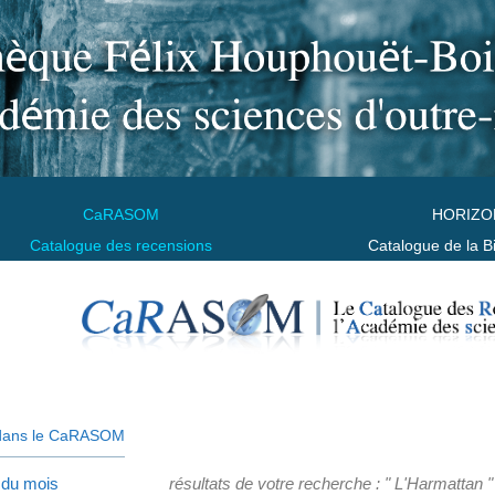
CaRASOM
HORIZO
Catalogue des recensions
Catalogue de la B
dans le CaRASOM
 du mois
résultats de votre recherche : " L'Harmattan "