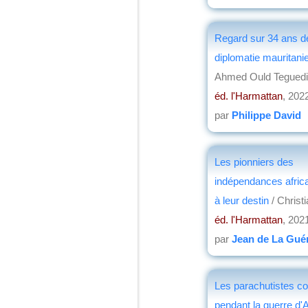
Regard sur 34 ans d
diplomatie mauritan
Ahmed Ould Teguedi
éd. l'Harmattan
, 202
par
Philippe David
Les pionniers des
indépendances afric
à leur destin
/ Christ
éd. l'Harmattan
, 202
par
Jean de La Guér
Les parachutistes co
pendant la guerre d'