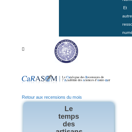
Et
autr
ress
numé
Retour aux recensions du mois
Le
temps
des
artisans