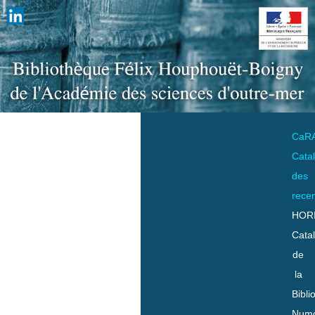
CaR
Cata
des
rece
HOR
Cata
de
la
Bibli
Numo