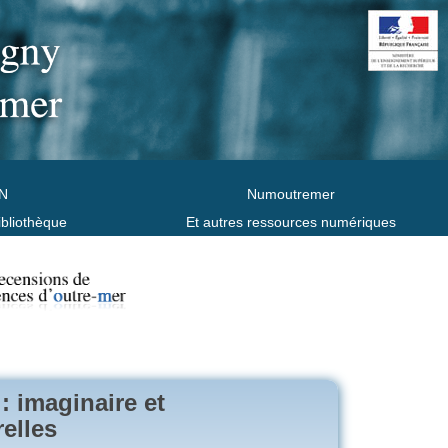
N
Numoutremer
ibliothèque
Et autres ressources numériques
: imaginaire et
elles