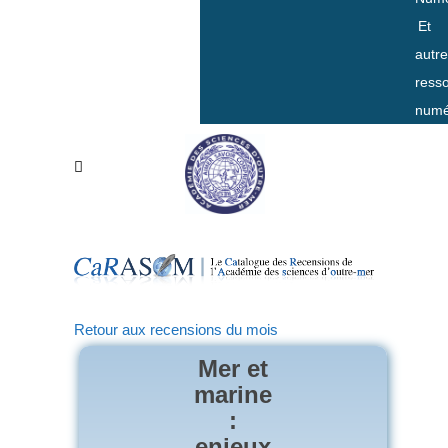
Et
autr
ress
numé
Retour aux recensions du mois
Mer et
marine
:
enjeux