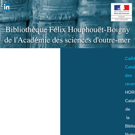
CaR
Cata
des
rece
HOR
Cata
de
la
Bibli
Numo