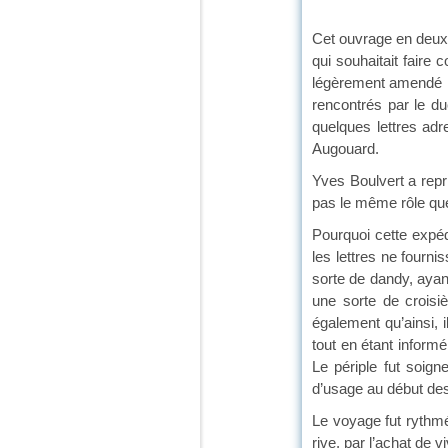
Cet ouvrage en deux v
qui souhaitait faire 
légèrement amendé le 
rencontrés par le du
quelques lettres ad
Augouard.
Yves Boulvert a repr
pas le même rôle que
Pourquoi cette expédi
les lettres ne fourn
sorte de dandy, ayant
une sorte de croisi
également qu’ainsi, i
tout en étant informé
Le périple fut soig
d’usage au début de
Le voyage fut rythmé
rive, par l’achat de v