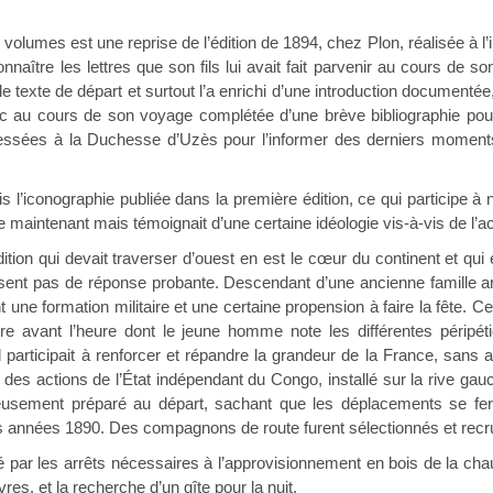
olumes est une reprise de l’édition de 1894, chez Plon, réalisée à l’i
connaître les lettres que son fils lui avait fait parvenir au cours de 
texte de départ et surtout l’a enrichi d’une introduction documentée, 
c au cours de son voyage complétée d’une brève bibliographie pour 
ressées à la Duchesse d’Uzès pour l’informer des derniers moments
is l’iconographie publiée dans la première édition, ce qui participe 
 maintenant mais témoignait d’une certaine idéologie vis-à-vis de l’a
tion qui devait traverser d’ouest en est le cœur du continent et qui 
issent pas de réponse probante. Descendant d’une ancienne famille a
 une formation militaire et une certaine propension à faire la fête. 
ère avant l’heure dont le jeune homme note les différentes péripé
l participait à renforcer et répandre la grandeur de la France, sans 
 des actions de l’État indépendant du Congo, installé sur la rive gauch
neusement préparé au départ, sachant que les déplacements se fer
s années 1890. Des compagnons de route furent sélectionnés et recr
 par les arrêts nécessaires à l’approvisionnement en bois de la chaud
ivres, et la recherche d’un gîte pour la nuit.