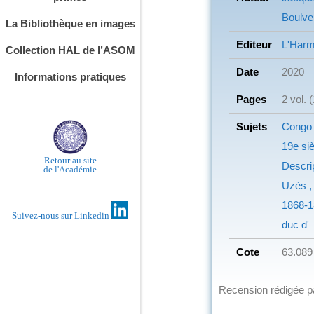
Boulver
La Bibliothèque en images
Editeur
L'Harm
Collection HAL de l’ASOM
Date
2020
Informations pratiques
Pages
2 vol. 
Sujets
Congo 
19e si
Retour au site
Descri
de l'Académie
Uzès ,
1868-1
Suivez-nous sur Linkedin
duc d'
Cote
63.089
Recension rédigée 