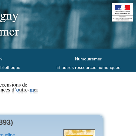
N
Numoutremer
ibliothèque
Et autres ressources numériques
893)
cqueline