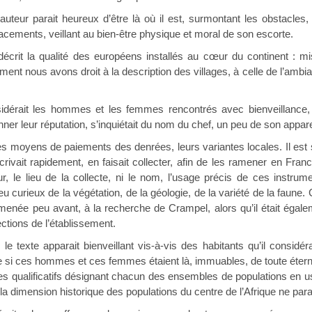
l’auteur parait heureux d’être là où il est, surmontant les obstacl
acements, veillant au bien-être physique et moral de son escorte.
 décrit la qualité des européens installés au cœur du continent : m
ent nous avons droit à la description des villages, à celle de l’ambian
dérait les hommes et les femmes rencontrés avec bienveillance, s
nner leur réputation, s’inquiétait du nom du chef, un peu de son appar
les moyens de paiements des denrées, leurs variantes locales. Il est 
crivait rapidement, en faisait collecter, afin de les ramener en Franc
ur, le lieu de la collecte, ni le nom, l’usage précis de ces instrume
peu curieux de la végétation, de la géologie, de la variété de la faune
enée peu avant, à la recherche de Crampel, alors qu’il était égale
ections de l’établissement.
le texte apparait bienveillant vis-à-vis des habitants qu’il considér
i ces hommes et ces femmes étaient là, immuables, de toute éternité
 les qualificatifs désignant chacun des ensembles de populations en u
r ; la dimension historique des populations du centre de l’Afrique ne par