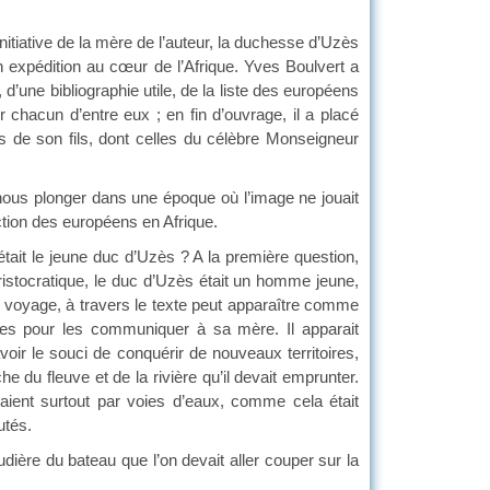
nitiative de la mère de l’auteur, la duchesse d’Uzès
son expédition au cœur de l’Afrique. Yves Boulvert a
d’une bibliographie utile, de la liste des européens
chacun d’entre eux ; en fin d’ouvrage, il a placé
 de son fils, dont celles du célèbre Monseigneur
à nous plonger dans une époque où l’image ne jouait
ction des européens en Afrique.
était le jeune duc d’Uzès ? A la première question,
ristocratique, le duc d’Uzès était un homme jeune,
Ce voyage, à travers le texte peut apparaître comme
ties pour les communiquer à sa mère. Il apparait
avoir le souci de conquérir de nouveaux territoires,
e du fleuve et de la rivière qu’il devait emprunter.
aient surtout par voies d’eaux, comme cela était
utés.
ière du bateau que l’on devait aller couper sur la