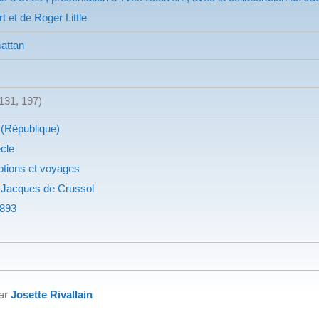
t et de Roger Little
attan
(131, 197)
(République)
ècle
ptions et voyages
 Jacques de Crussol
893
par
Josette Rivallain