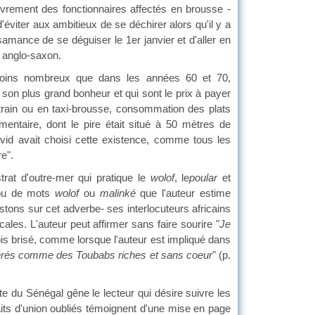
euvrement des fonctionnaires affectés en brousse -
'éviter aux ambitieux de se déchirer alors qu'il y a
mance de se déguiser le 1er janvier et d'aller en
n
anglo-saxon.
moins nombreux que dans les années 60 et 70,
 son plus grand bonheur et qui sont le prix à payer
 train ou en taxi-brousse, consommation des plats
ntaire, dont le pire était situé à 50 mètres de
avid avait choisi cette existence, comme tous les
e".
trat d'outre-mer qui pratique le
wolof
, le
poular
et
s ou de mots
wolof
ou
malinké
que l'auteur estime
ons sur cet adverbe- ses interlocuteurs africains
es. L'auteur peut affirmer sans faire sourire "
Je
ois brisé, comme lorsque l'auteur est impliqué dans
rés comme des Toubabs riches et sans coeur
" (p.
te du Sénégal gêne le lecteur qui désire suivre les
raits d'union oubliés témoignent d'une mise en page