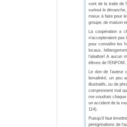
vont de la traite de
surtout le dimanche, 
mieux à faire pour 
groupe, de maison en
La coopération a c
n'accepteraient pas l
pour connaître les h
locaux, hébergement
l'abattoir! A aucun 
élèves de l'ENFOM. Il
Le don de l'auteur 
le
malinké
, un peu a
illustratifs, ou de p
comprennent mal qu'u
me voudrais chaque f
un accident de la rout
114).
Puisqu'il faut émettr
pérégrinations de l'