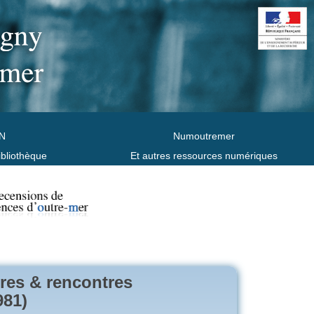
N
Numoutremer
ibliothèque
Et autres ressources numériques
ires & rencontres
981)