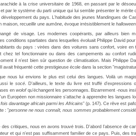
 l'arachide à la crise universitaire de 1968, en passant par le déso
et par le système du parti unique qui lui semble présenter le mérite d
le développement du pays. L'habitude des jeunes Mandingues de Casa
 maison, recueillir une aumône, évoque irrésistiblement le
hallowee
hangé de visage. Les modernes coopérants, par ailleurs bien 
es conditions spartiates dans lesquelles évoluait Philippe David pour
abitants du pays : virées dans des voitures sans confort, voire en
 chez tel fonctionnaire ou dans des campements au confort rudime
moment il n'est bien sûr question de climatisation. Mais Philippe D
 avait fréquenté cette prestigieuse école dans la section "magistratur
que nous lui envions le plus est celui des langues. Voilà un magis
ussi le
socé
. D'ailleurs, le texte du livre est truffé d'expression
hrases en
wolof
qu'échangent les personnages. Bizarrement -nous insist
n Européen non missionnaire s'attache à apprendre les langues local
ois davantage africain parmi les Africains
" (p. 147). Ce rêve est paf
e : "
personne ne nous connaît, nous sommes probablement considé
e des critiques, nous en avons trouvé trois. D'abord l'absence de car
auteur et qui n'est pas suffisamment familier de ce pays. Puis, des t