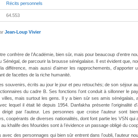
Récits personnels
64.553
par
Jean-Loup Vivier
tre confrère de l'Académie, bien sûr, mais pour beaucoup d'entre nous 
u Sénégal, de parcourir la brousse sénégalaise. Il est évident que, n
 la différence, mais aussi d'aimer les rapprochements, d'apporter 
ant de facettes de la riche humanité.
es souvenirs, écrits au jour le jour et peu retouchés; de son séjour au
ctionnaires du cadre B. Ses fonctions l'ont conduit à sillonner le p
s villes, mais surtout les gens. Il y a bien sûr ses amis sénégalais,
c lequel il était lié depuis 1954. Danfakha présente l'originalité 
 dirigé par l'auteur. Les personnes que croise l'auteur sont bien 
ys, coopérants de diverses nationalités, dont font partie les VSN qui
es au khalife des Mourides sont à l'évidence un passage obligé du co
 avec des personnages qui bien sûr entrent dans l'oubli, l'auteur nou