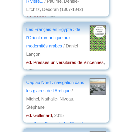
Rivière...
/ Paulme, Denise-
Lifchitz, Deborah (1907-1942)
éd. CNRS
, 2015
par
Bernard Dupaigne
Les Français en Égypte : de
l’Orient romantique aux
modernités arabes
/ Daniel
Lançon
éd. Presses universitaires de Vincennes
,
2015
par
Annie Krieger-Krynicki
Cap au Nord : navigation dans
les glaces de l'Arctique
/
Michel, Nathalie- Niveau,
Stéphane
éd. Gallimard
, 2015
par
Jean-François Le Mouël