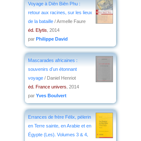
Voyage à Diên Biên Phu :
retour aux racines, sur les lieux
de la bataille
/ Armelle Faure
éd. Elytis
, 2014
par
Philippe David
Mascarades africaines :
souvenirs d'un étonnant
voyage
/ Daniel Henriot
éd. France univers
, 2014
par
Yves Boulvert
Errances de frère Félix, pèlerin
en Terre sainte, en Arabie et en
Égypte (Les). Volumes 3 & 4,