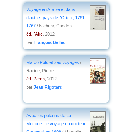
Voyage en Arabie et dans
d'autres pays de l'Orient, 1761-
1767
/ Niebuhr, Carsten
éd. l'Aire
, 2012
par
François Bellec
Marco Polo et ses voyages
/
Racine, Pierre
éd. Perrin
, 2012
par
Jean Rigotard
Avec les pèlerins de La
Mecque : le voyage du docteur
Carbonell en 1908
/ Marcelin