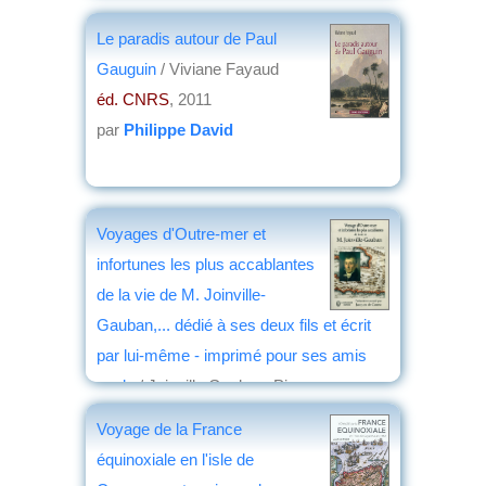
Le paradis autour de Paul
Gauguin
/ Viviane Fayaud
éd. CNRS
, 2011
par
Philippe David
Voyages d'Outre-mer et
infortunes les plus accablantes
de la vie de M. Joinville-
Gauban,... dédié à ses deux fils et écrit
par lui-même - imprimé pour ses amis
seuls
/ Joinville Gauban, Pierre
éd. la Girandole
, 2011
Voyage de la France
par
Yves Boulvert
équinoxiale en l'isle de