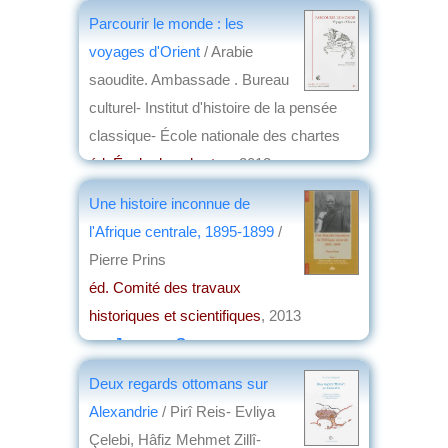
Parcourir le monde : les
voyages d'Orient
/ Arabie
saoudite. Ambassade . Bureau
culturel- Institut d'histoire de la pensée
classique- École nationale des chartes
éd. École des chartes
, 2013
par
Annie Krieger-Krynicki
Une histoire inconnue de
l'Afrique centrale, 1895-1899
/
Pierre Prins
éd. Comité des travaux
historiques et scientifiques
, 2013
par
Jacques Serre
Deux regards ottomans sur
Alexandrie
/ Pirî Reis- Evliya
Çelebi, Hâfiz Mehmet Zillî-