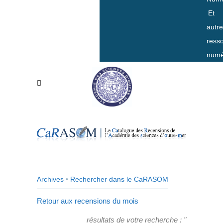
Et
autr
ress
numé
Archives
•
Rechercher dans le CaRASOM
Retour aux recensions du mois
résultats de votre recherche : "