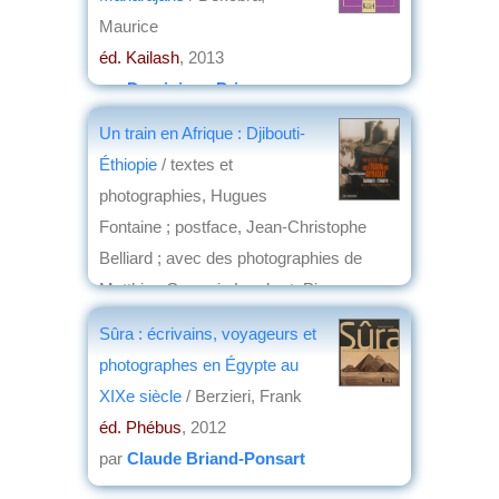
Maurice
éd. Kailash
, 2013
par
Dominique Prince
Un train en Afrique : Djibouti-
Éthiopie
/ textes et
photographies, Hugues
Fontaine ; postface, Jean-Christophe
Belliard ; avec des photographies de
Matthieu Germain Lambert, Pierre
Javelot ; un texte de Yves-Marie Stranger
Sûra : écrivains, voyageurs et
; et la collaboration de Jacques
photographes en Égypte au
Trampont, ... [et al.] ; [traduction par
XIXe siècle
/ Berzieri, Frank
Yves-Marie Stranger]
éd. Phébus
, 2012
éd. Shama Books
, 2012
par
Claude Briand-Ponsart
par
Pierre Gény