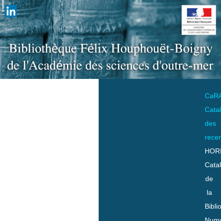
CaR
Cata
des
rece
HOR
Cata
de
la
Bibli
Numo