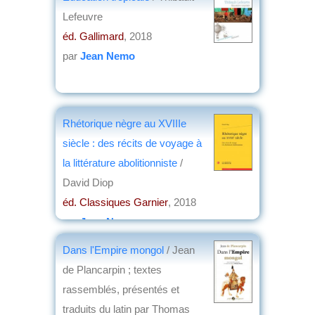
Lefeuvre
éd. Gallimard
, 2018
par
Jean Nemo
Rhétorique nègre au XVIIIe
siècle : des récits de voyage à
la littérature abolitionniste
/
David Diop
éd. Classiques Garnier
, 2018
par
Jean Nemo
Dans l'Empire mongol
/ Jean
de Plancarpin ; textes
rassemblés, présentés et
traduits du latin par Thomas