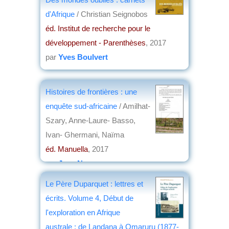
d'Afrique
/ Christian Seignobos
éd. Institut de recherche pour le
développement - Parenthèses
, 2017
par
Yves Boulvert
Histoires de frontières : une
enquête sud-africaine
/ Amilhat-
Szary, Anne-Laure- Basso,
Ivan- Ghermani, Naïma
éd. Manuella
, 2017
par
Jean Nemo
Le Père Duparquet : lettres et
écrits. Volume 4, Début de
l'exploration en Afrique
australe : de Landana à Omaruru (1877-