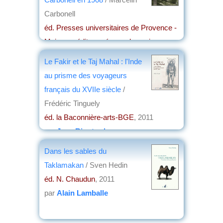
Carbonell
éd. Presses universitaires de Provence -
Maison méditerranéenne des sciences
de l'homme
, 2012
Le Fakir et le Taj Mahal : l'Inde
par
Christian Lochon
au prisme des voyageurs
français du XVIIe siècle
/
Frédéric Tinguely
éd. la Baconnière-arts-BGE
, 2011
par
Jean Rigotard
Dans les sables du
Taklamakan
/ Sven Hedin
éd. N. Chaudun
, 2011
par
Alain Lamballe