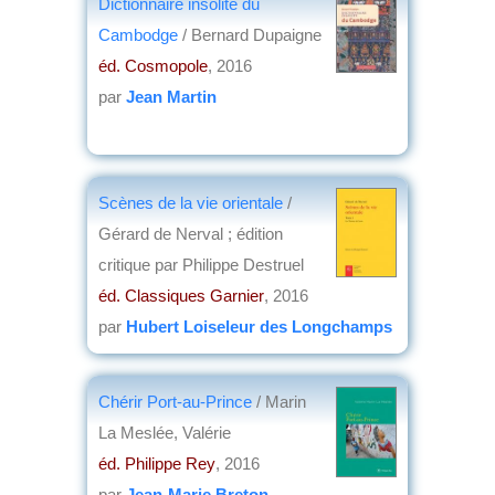
Dictionnaire insolite du
Cambodge
/ Bernard Dupaigne
éd. Cosmopole
, 2016
par
Jean Martin
Scènes de la vie orientale
/
Gérard de Nerval ; édition
critique par Philippe Destruel
éd. Classiques Garnier
, 2016
par
Hubert Loiseleur des Longchamps
Chérir Port-au-Prince
/ Marin
La Meslée, Valérie
éd. Philippe Rey
, 2016
par
Jean-Marie Breton