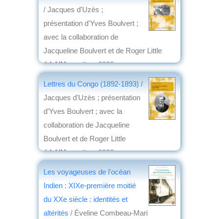
/ Jacques d'Uzès ;
présentation d'Yves Boulvert ;
avec la collaboration de
Jacqueline Boulvert et de Roger Little
éd. L'Harmattan
, 2020
par
Josette Rivallain
Lettres du Congo (1892-1893)
/
Jacques d'Uzès ; présentation
d'Yves Boulvert ; avec la
collaboration de Jacqueline
Boulvert et de Roger Little
éd. L'Harmattan
, 2020
par
Jean Nemo
Les voyageuses de l'océan
Indien : XIXe-première moitié
du XXe siècle : identités et
altérités
/ Éveline Combeau-Mari