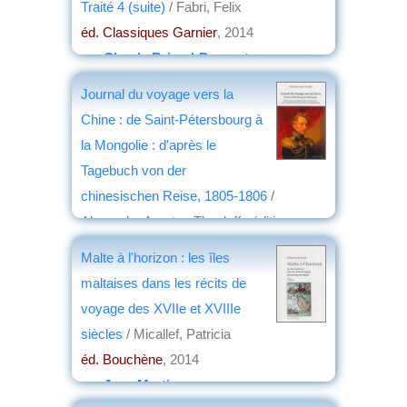
Traité 4 (suite)
/ Fabri, Felix
éd. Classiques Garnier
, 2014
par
Claude Briand-Ponsart
Journal du voyage vers la
Chine : de Saint-Pétersbourg à
la Mongolie : d'après le
Tagebuch von der
chinesischen Reise, 1805-1806
/
Alexander Amatus Thesleff ; édition
préparée par Michel Cadot et Carole
Malte à l'horizon : les îles
Chapin ; avec la collaboration
maltaises dans les récits de
d'Alexancre Stroev et Pierre Besnard
voyage des XVIIe et XVIIIe
éd. SPM
, 2014
siècles
/ Micallef, Patricia
par
Jean Martin
éd. Bouchène
, 2014
par
Jean Martin