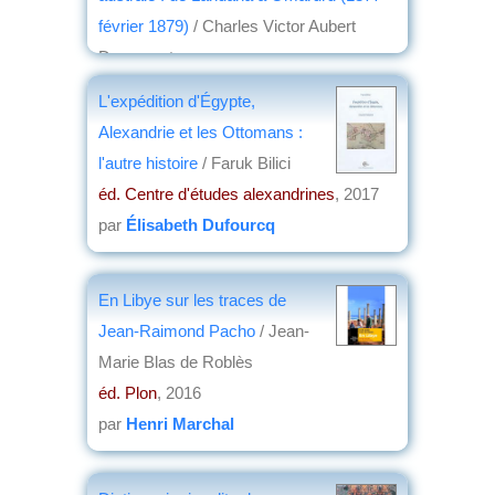
février 1879)
/ Charles Victor Aubert
Duparquet
éd. Karthala
, 2017
L'expédition d'Égypte,
par
René Tabard
Alexandrie et les Ottomans :
l'autre histoire
/ Faruk Bilici
éd. Centre d'études alexandrines
, 2017
par
Élisabeth Dufourcq
En Libye sur les traces de
Jean-Raimond Pacho
/ Jean-
Marie Blas de Roblès
éd. Plon
, 2016
par
Henri Marchal