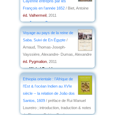
Cayenne entrepris par les
François en l'année 1652
/ Biet, Antoine
éd. Valhermeil
, 2011
par
Jacques Serre
Voyage au pays de la reine de
Saba. Suivi de En Égypte
/
Arnaud, Thomas-Joseph-
Vayssière, Alexandre- Dumas, Alexandre
éd. Pygmalion
, 2011
par
Michel David
Ethiopia orientale : l'Afrique de
l'Est & l'océan Indien au XVIe
siècle -- la relation de João dos
Santos, 1609
/ préface de Rui Manuel
Loureiro ; introduction, traduction & notes
de Florence Pabiou-Duchamp