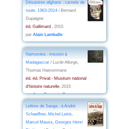
Désastres afghans : carnets de
Weinberg de Touchet
route, 1963-2014
/ Bernard
éd. Collège de France, Institut des hautes
Dupaigne
études japonaises
, 2015
éd. Gallimard
, 2015
par
Frédéric Girard
par
Alain Lamballe
Namoroka : mission à
Madagascar
/ Lucile Allorge,
Thomas Haevermans
éd. éd. Privat - Muséum national
d'histoire naturelle
, 2015
par
Jean-François Turenne
Lettres de Sanga : à André
Schaeffner, Michel Leiris,
Marcel Mauss, Georges Henri