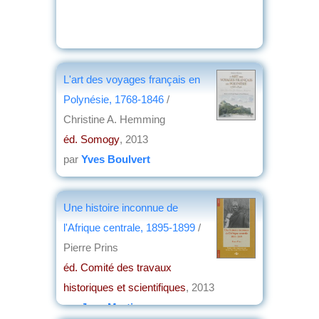
L'art des voyages français en
Polynésie, 1768-1846
/
Christine A. Hemming
éd. Somogy
, 2013
par
Yves Boulvert
Une histoire inconnue de
l'Afrique centrale, 1895-1899
/
Pierre Prins
éd. Comité des travaux
historiques et scientifiques
, 2013
par
Jean Martin