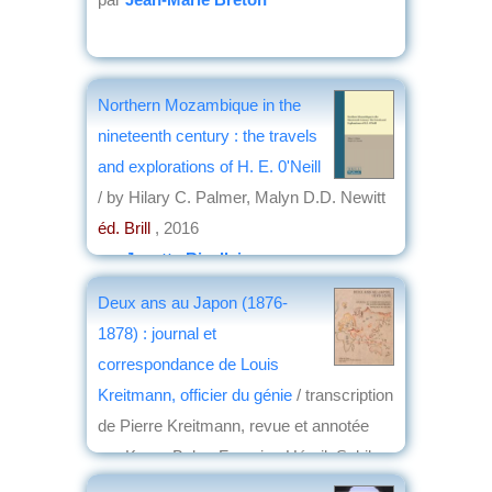
Northern Mozambique in the
nineteenth century : the travels
and explorations of H. E. 0'Neill
/ by Hilary C. Palmer, Malyn D.D. Newitt
éd. Brill
, 2016
par
Josette Rivallain
Deux ans au Japon (1876-
1878) : journal et
correspondance de Louis
Kreitmann, officier du génie
/ transcription
de Pierre Kreitmann, revue et annotée
par Kaoru Baba, Francine Hérail, Sekiko
Matsuzaki-Petitmengin, Elisabeth