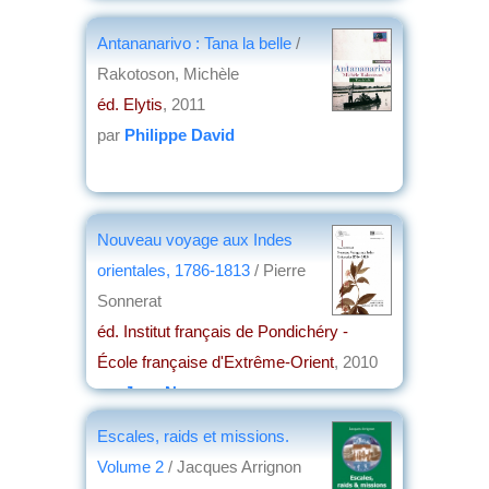
éd. Chandeigne
, 2011
Antananarivo : Tana la belle
/
par
Christian Lochon
Rakotoson, Michèle
éd. Elytis
, 2011
par
Philippe David
Nouveau voyage aux Indes
orientales, 1786-1813
/ Pierre
Sonnerat
éd. Institut français de Pondichéry -
École française d'Extrême-Orient
, 2010
par
Jean Nemo
Escales, raids et missions.
Volume 2
/ Jacques Arrignon