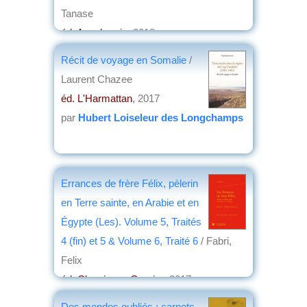
Tanase
éd. Anacharsis
, 2018
par
Yves Boulvert
Récit de voyage en Somalie
/
Laurent Chazee
éd. L'Harmattan
, 2017
par
Hubert Loiseleur des Longchamps
Errances de frère Félix, pèlerin
en Terre sainte, en Arabie et en
Égypte (Les). Volume 5, Traités
4 (fin) et 5 & Volume 6, Traité 6
/ Fabri,
Felix
éd. Classiques Garnier
, 2017
par
Claude Briand-Ponsart
Des mondes oubliés : carnets