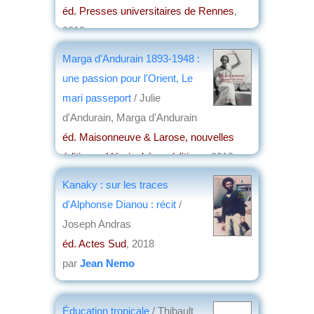
éd. Presses universitaires de Rennes
,
2019
par
Josette Rivallain
Marga d'Andurain 1893-1948 :
une passion pour l'Orient, Le
mari passeport
/ Julie
d'Andurain, Marga d'Andurain
éd. Maisonneuve & Larose, nouvelles
éditions , Hémisphères éditions
, 2019
par
Claude Briand-Ponsart
Kanaky : sur les traces
d'Alphonse Dianou : récit
/
Joseph Andras
éd. Actes Sud
, 2018
par
Jean Nemo
Éducation tropicale
/ Thibault