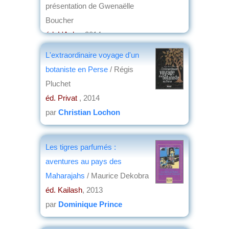
présentation de Gwenaëlle
Boucher
éd. L'Aube
, 2014
par
Jean Martin
L'extraordinaire voyage d'un
botaniste en Perse
/ Régis
Pluchet
éd. Privat
, 2014
par
Christian Lochon
Les tigres parfumés :
aventures au pays des
Maharajahs
/ Maurice Dekobra
éd. Kailash
, 2013
par
Dominique Prince