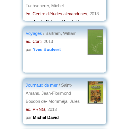
Tuchscherer, Michel
éd. Centre d'études alexandrines
, 2013
par
Annie Krieger-Krynicki
Voyages
/ Bartram, William
éd. Corti
, 2013
par
Yves Boulvert
Journaux de mer
/ Saint-
Amans, Jean-Florimond
Boudon de- Momméja, Jules
éd. PRNG
, 2013
par
Michel David