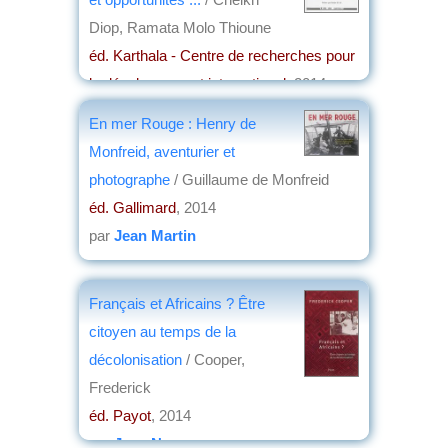
Diop, Ramata Molo Thioune
éd. Karthala - Centre de recherches pour
le développement international
, 2014
par
Philippe Hugon
En mer Rouge : Henry de
Monfreid, aventurier et
photographe
/ Guillaume de Monfreid
éd. Gallimard
, 2014
par
Jean Martin
Français et Africains ? Être
citoyen au temps de la
décolonisation
/ Cooper,
Frederick
éd. Payot
, 2014
par
Jean Nemo