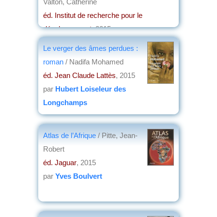
Valton, Catherine
éd. Institut de recherche pour le
développement
, 2015
par
Yves Boulvert
Le verger des âmes perdues :
roman
/ Nadifa Mohamed
éd. Jean Claude Lattès
, 2015
par
Hubert Loiseleur des
Longchamps
Atlas de l’Afrique
/ Pitte, Jean-
Robert
éd. Jaguar
, 2015
par
Yves Boulvert