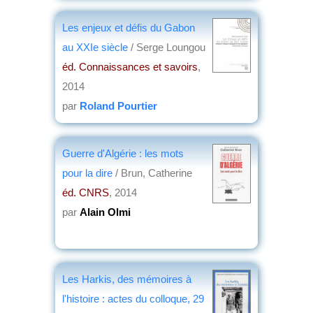
Les enjeux et défis du Gabon
au XXIe siècle
/ Serge Loungou
éd. Connaissances et savoirs
,
2014
par
Roland Pourtier
Guerre d'Algérie : les mots
pour la dire
/ Brun, Catherine
éd. CNRS
, 2014
par
Alain Olmi
Les Harkis, des mémoires à
l'histoire : actes du colloque, 29