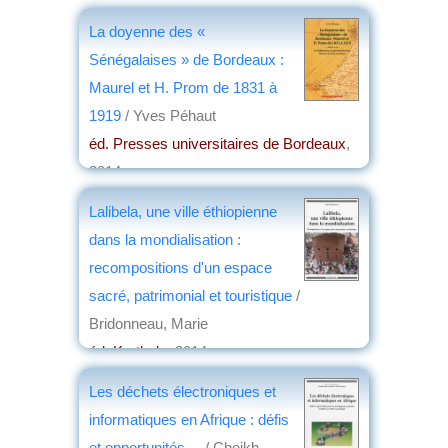
La doyenne des «
Sénégalaises » de Bordeaux :
Maurel et H. Prom de 1831 à
1919
/ Yves Péhaut
éd. Presses universitaires de Bordeaux
,
2014
par
Jean Martin
Lalibela, une ville éthiopienne
dans la mondialisation :
recompositions d'un espace
sacré, patrimonial et touristique
/
Bridonneau, Marie
éd. Karthala
, 2014
par
Philippe David
Les déchets électroniques et
informatiques en Afrique : défis
et opportunités ...
/ Cheikh