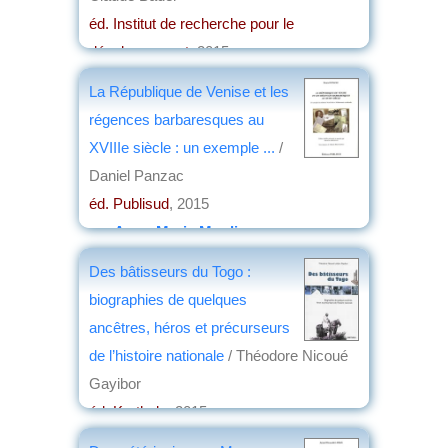
éd. Institut de recherche pour le
développement
, 2015
par
Jean-Louis Oliver
La République de Venise et les
régences barbaresques au
XVIIIe siècle : un exemple ...
/
Daniel Panzac
éd. Publisud
, 2015
par
Anne-Marie Moulin
Des bâtisseurs du Togo :
biographies de quelques
ancêtres, héros et précurseurs
de l’histoire nationale
/ Théodore Nicoué
Gayibor
éd. Karthala
, 2015
par
Josette Rivallain