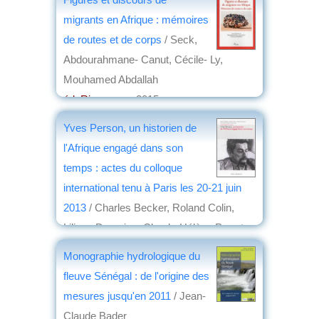
migrants en Afrique : mémoires
de routes et de corps
/ Seck,
Abdourahmane- Canut, Cécile- Ly,
Mouhamed Abdallah
éd. Riveneuve
, 2015
par
Jean Nemo
Yves Person, un historien de
l'Afrique engagé dans son
temps : actes du colloque
international tenu à Paris les 20-21 juin
2013
/ Charles Becker, Roland Colin,
Liliane Daronian, Claude-Hélène Perrot
éd. Institut des mondes africains -
Monographie hydrologique du
Karthala
, 2015
fleuve Sénégal : de l'origine des
par
Josette Rivallain
mesures jusqu'en 2011
/ Jean-
Claude Bader