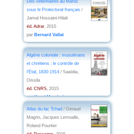
Des vétérinaires au Maroc
sous le Protectorat français
/
Jamal Hossaini-Hilali
éd. Adrar
, 2015
par
Bernard Vallat
Algérie coloniale : musulmans
et chrétiens : le contrôle de
l’État, 1830-1914
/ Saaïdia,
Oissila
éd. CNRS
, 2015
par
Henri Marchal
Atlas du lac Tchad
/ Géraud
Magrin, Jacques Lemoalle,
Roland Pourtier
éd. Passages
, 2015