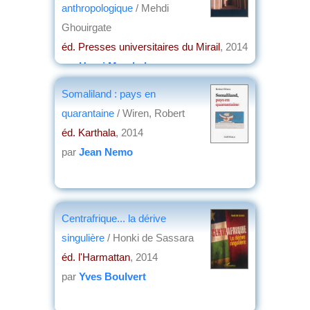
anthropologique
/ Mehdi
Ghouirgate
éd. Presses universitaires du Mirail
, 2014
par
Henri Marchal
Somaliland : pays en
quarantaine
/ Wiren, Robert
éd. Karthala
, 2014
par
Jean Nemo
Centrafrique... la dérive
singulière
/ Honki de Sassara
éd. l'Harmattan
, 2014
par
Yves Boulvert