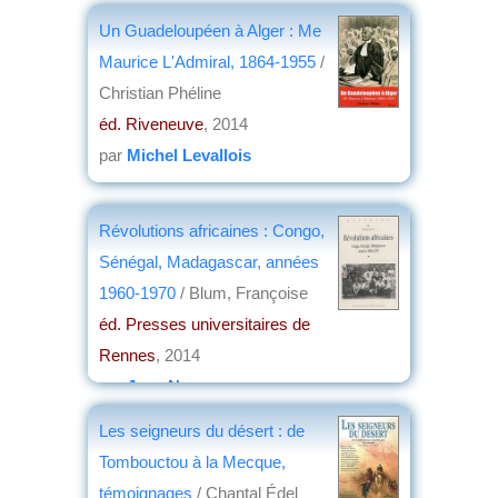
Un Guadeloupéen à Alger : Me
Maurice L'Admiral, 1864-1955
/
Christian Phéline
éd. Riveneuve
, 2014
par
Michel Levallois
Révolutions africaines : Congo,
Sénégal, Madagascar, années
1960-1970
/ Blum, Françoise
éd. Presses universitaires de
Rennes
, 2014
par
Jean Nemo
Les seigneurs du désert : de
Tombouctou à la Mecque,
témoignages
/ Chantal Édel