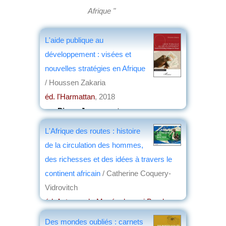
Afrique "
L'aide publique au
développement : visées et
nouvelles stratégies en Afrique
/ Houssen Zakaria
éd. l'Harmattan
, 2018
par
Pierre Jacquemot
L'Afrique des routes : histoire
de la circulation des hommes,
des richesses et des idées à travers le
continent africain
/ Catherine Coquery-
Vidrovitch
éd. Actes sud - Musée du quai Branly-
Jacques Chirac
, 2017
Des mondes oubliés : carnets