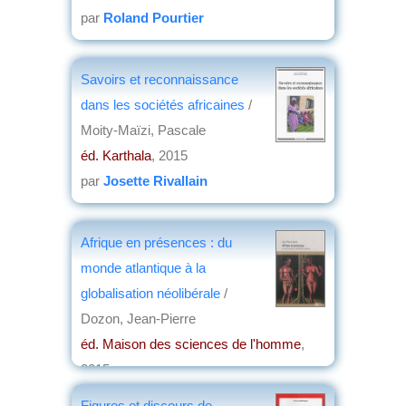
par
Roland Pourtier
Savoirs et reconnaissance
dans les sociétés africaines
/
Moity-Maïzi, Pascale
éd. Karthala
, 2015
par
Josette Rivallain
Afrique en présences : du
monde atlantique à la
globalisation néolibérale
/
Dozon, Jean-Pierre
éd. Maison des sciences de l'homme
,
2015
par
Jean-Loup Vivier
Figures et discours de