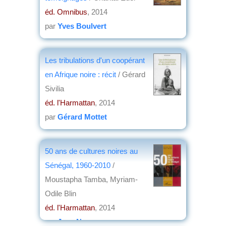
éd. Omnibus
, 2014
par
Yves Boulvert
Les tribulations d'un coopérant
en Afrique noire : récit
/ Gérard
Sivilia
éd. l'Harmattan
, 2014
par
Gérard Mottet
50 ans de cultures noires au
Sénégal, 1960-2010
/
Moustapha Tamba, Myriam-
Odile Blin
éd. l'Harmattan
, 2014
par
Jean Nemo