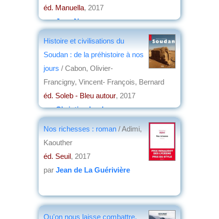
éd. Manuella
, 2017
par
Jean Nemo
Histoire et civilisations du
Soudan : de la préhistoire à nos
jours
/ Cabon, Olivier-
Francigny, Vincent- François, Bernard
éd. Soleb - Bleu autour
, 2017
par
Christian Lochon
Nos richesses : roman
/ Adimi,
Kaouther
éd. Seuil
, 2017
par
Jean de La Guérivière
Qu'on nous laisse combattre,