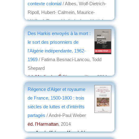
contexte colonial
/ Albes, Wolf-Dietrich-
Ripoll, Hubert- Calmein, Maurice-
Vétillard, Roger- Verlinde, Luc- Hettich,
Katrin- Brune, Jean- Ferrandez, Jacques
Des Harkis envoyés à la mort :
éd. Atlantis
, 2014
le sort des prisonniers de
par
Maurice Faivre
l'Algérie indépendante, 1962-
1969
/ Fatima Besnaci-Lancou, Todd
Shepard
éd. l'Atelier-les Éditions ouvrières
, 2014
par
Jean Nemo
Régence d'Alger et royaume
de France, 1500-1800 : trois
siècles de luttes et d'intérêts
partagés
/ André-Paul Weber
éd. l'Harmattan
, 2014
par
Annie Krieger-Krynicki