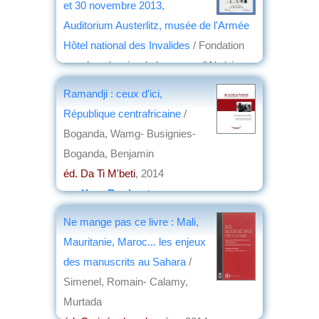
et 30 novembre 2013,
Auditorium Austerlitz, musée de l'Armée
Hôtel national des Invalides
/ Fondation
pour la mémoire de la guerre d'Algérie,
des combats du Maroc et de Tunisie
Ramandji : ceux d'ici,
éd. Riveneuve
, 2014
République centrafricaine
/
par
Maurice Faivre
Boganda, Wamg- Busignies-
Boganda, Benjamin
éd. Da Ti M'beti
, 2014
par
Yves Boulvert
Ne mange pas ce livre : Mali,
Mauritanie, Maroc... les enjeux
des manuscrits au Sahara
/
Simenel, Romain- Calamy,
Murtada