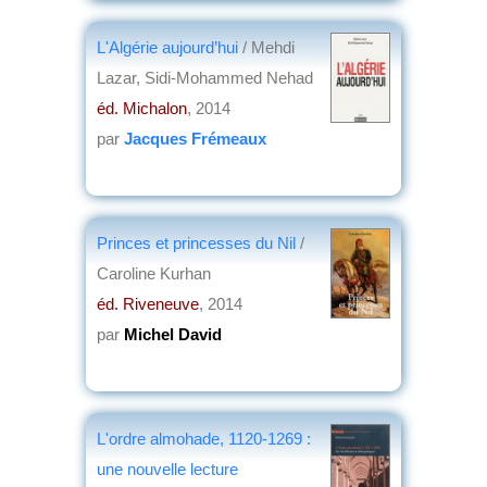
éd. Croisée des chemins
, 2014
par
Bruno Delmas
L'Algérie aujourd’hui
/ Mehdi
Lazar, Sidi-Mohammed Nehad
éd. Michalon
, 2014
par
Jacques Frémeaux
Princes et princesses du Nil
/
Caroline Kurhan
éd. Riveneuve
, 2014
par
Michel David
L'ordre almohade, 1120-1269 :
une nouvelle lecture