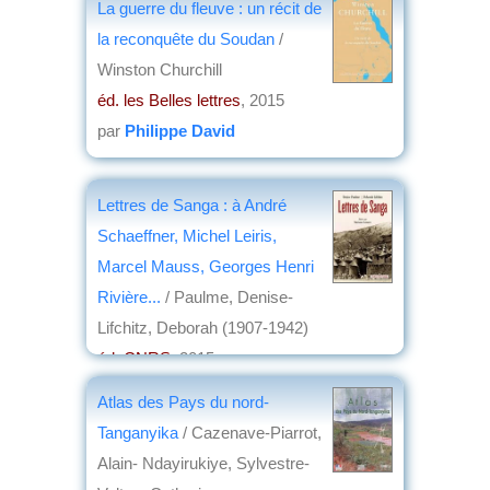
La guerre du fleuve : un récit de
la reconquête du Soudan
/
Winston Churchill
éd. les Belles lettres
, 2015
par
Philippe David
Lettres de Sanga : à André
Schaeffner, Michel Leiris,
Marcel Mauss, Georges Henri
Rivière...
/ Paulme, Denise-
Lifchitz, Deborah (1907-1942)
éd. CNRS
, 2015
par
Bernard Dupaigne
Atlas des Pays du nord-
Tanganyika
/ Cazenave-Piarrot,
Alain- Ndayirukiye, Sylvestre-