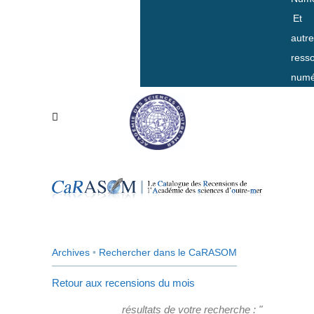
Et
autr
ress
numé
Archives
•
Rechercher dans le CaRASOM
Retour aux recensions du mois
résultats de votre recherche : "