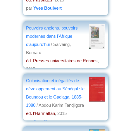
par
Yves Boulvert
Pouvoirs anciens, pouvoirs
modernes dans l'Afrique
d'aujourd'hui
/ Salvaing,
Bernard
éd. Presses universitaires de Rennes
,
2015
par
Jean Nemo
Colonisation et inégalités de
développement au Sénégal : le
Boundou et le Gadiaga, 1885-
1980
/ Abdou Karim Tandjigora
éd. l'Harmattan
, 2015
par
Jean Nemo