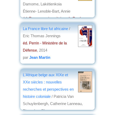
Damome, Lakétienkoia
Étienne- Lenoble-Bart, Annie
éd. Presses universitaires de Bordeaux
,
2014
La France libre fut africaine
/
par
Jean Martin
Eric Thomas Jennings
éd. Perrin - Ministère de la
Défense
, 2014
par
Jean Martin
L'Afrique belge aux XIXe et
XXe siècles : nouvelles
recherches et perspectives en
histoire coloniale
/ Patricia Van
Schuylenbergh, Catherine Lanneau,
Pierre-Luc Plasman