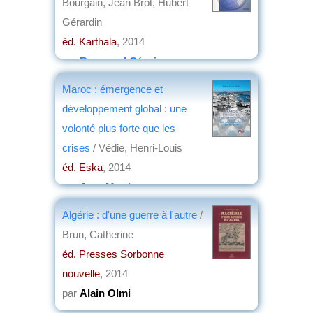
Bourgain, Jean Brot, Hubert
Gérardin
éd. Karthala
, 2014
par
Raymond Césaire
Maroc : émergence et
développement global : une
volonté plus forte que les
crises
/ Védie, Henri-Louis
éd. Eska
, 2014
par
Jean Martin
Algérie : d'une guerre à l'autre
/
Brun, Catherine
éd. Presses Sorbonne
nouvelle
, 2014
par
Alain Olmi