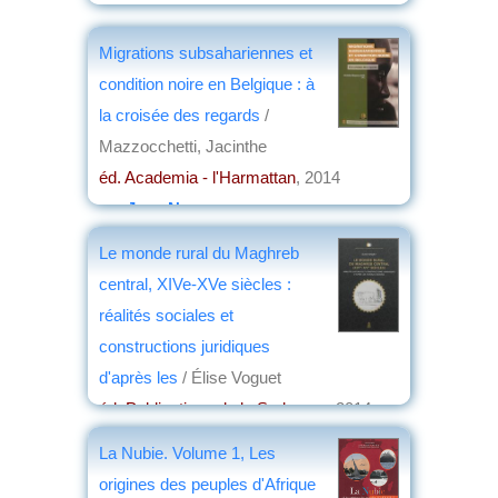
Migrations subsahariennes et
condition noire en Belgique : à
la croisée des regards
/
Mazzocchetti, Jacinthe
éd. Academia - l'Harmattan
, 2014
par
Jean Nemo
Le monde rural du Maghreb
central, XIVe-XVe siècles :
réalités sociales et
constructions juridiques
d'après les
/ Élise Voguet
éd. Publications de la Sorbonne
, 2014
par
Jean Martin
La Nubie. Volume 1, Les
origines des peuples d'Afrique