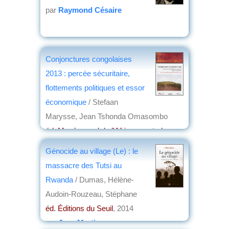
par
Raymond Césaire
Conjonctures congolaises
2013 : percée sécuritaire,
flottements politiques et essor
économique
/ Stefaan
Marysse, Jean Tshonda Omasombo
éd. Musée royal de l'Afrique centrale -
l'Harmattan
, 2014
Génocide au village (Le) : le
par
Philippe Hugon
massacre des Tutsi au
Rwanda
/ Dumas, Hélène-
Audoin-Rouzeau, Stéphane
éd. Éditions du Seuil
, 2014
par
Jean Martin