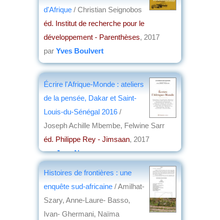
par
Yves Boulvert
d'Afrique
/ Christian Seignobos
éd. Institut de recherche pour le
développement - Parenthèses
, 2017
par
Yves Boulvert
Écrire l'Afrique-Monde : ateliers
de la pensée, Dakar et Saint-
Louis-du-Sénégal 2016
/
Joseph Achille Mbembe, Felwine Sarr
éd. Philippe Rey - Jimsaan
, 2017
par
Jean Nemo
Histoires de frontières : une
enquête sud-africaine
/ Amilhat-
Szary, Anne-Laure- Basso,
Ivan- Ghermani, Naïma