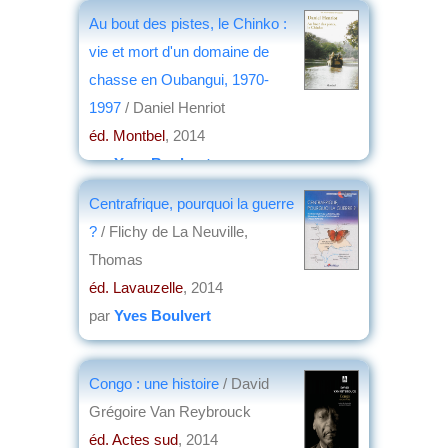
éd. Peter Lang
, 2014
Au bout des pistes, le Chinko :
par
Jean Martin
vie et mort d'un domaine de
chasse en Oubangui, 1970-
1997
/ Daniel Henriot
éd. Montbel
, 2014
par
Yves Boulvert
Centrafrique, pourquoi la guerre
?
/ Flichy de La Neuville,
Thomas
éd. Lavauzelle
, 2014
par
Yves Boulvert
Congo : une histoire
/ David
Grégoire Van Reybrouck
éd. Actes sud
, 2014