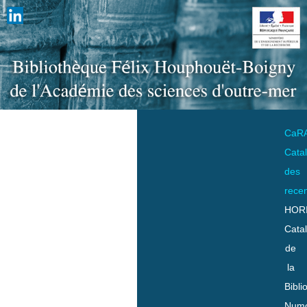
CaR
Cata
des
rece
HOR
Cata
de
la
Bibli
Numo