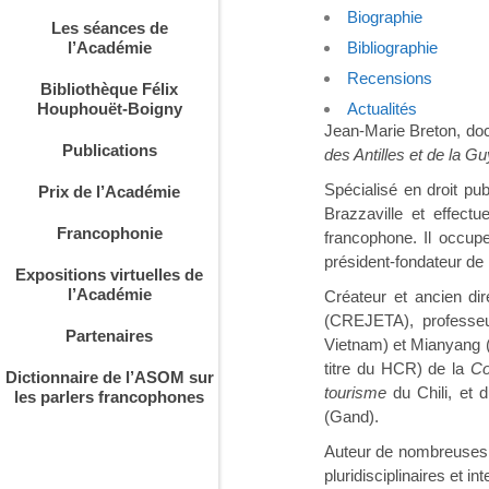
Biographie
Les séances de
Bibliographie
l’Académie
Recensions
Bibliothèque Félix
Actualités
Houphouët-Boigny
Jean-Marie Breton, doc
Publications
des Antilles et de la G
Spécialisé en droit pu
Prix de l’Académie
Brazzaville et effect
Francophonie
francophone. Il occupe
président-fondateur de
Expositions virtuelles de
l’Académie
Créateur et ancien di
(CREJETA), professeu
Partenaires
Vietnam) et Mianyang 
titre du HCR) de la
Co
Dictionnaire de l’ASOM sur
tourisme
du Chili, et 
les parlers francophones
(Gand).
Auteur de nombreuses pu
pluridisciplinaires et 