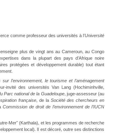
exerce comme professeur des universités à l’
Université
 il enseigne plus de vingt ans au Cameroun, au Congo
xpertises dans la plupart des pays d’Afrique noire
 aires protégées et développement durable) tout étant
nement
.
s sur l’environnement, le tourisme et l’aménagement
ur-invité des universités Van Lang (Hochiminhville,
du Parc national de la Guadeloupe
, juge-assesseur (au
nspiration française
, de la
Société des chercheurs en
la
Commission de droit de l’environnement de l’IUCN
s Outre-Mer" (Karthala), et les programmes de recherche
eloppement local). Il est décoré, outre ses distinctions