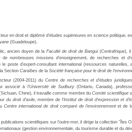
teur en droit et diplômé d’études supérieures en science politique, 
uyane
(Guadeloupe).
blic, ancien doyen de la
Faculté de droit de Bangui
(Centrafrique),
ue de nombreuses missions d’enseignement, de recherches et d’e
 le poste d'expert-consultant international (ressources naturelles,
 la Section
Caraïbes
de la
Société française pour le droit de l’environ
recteur (2004-2011) du
Centre de recherches et d’études juridique
r associé à l’
Université de Sudbury
(Ontario, Canada), professe
(Sichuan, Chine), il travaille comme membre du
Comité scientifique 
ur du droit d’asile
, membre de l’
Institut de droit d’expression et d’i
du
Centre international de droit comparé de l’environnement
et de 
blications scientifiques sur l’outre-mer, il dirige la collection "Île
internationaux (gestion environnementale, du tourisme durable et du dév