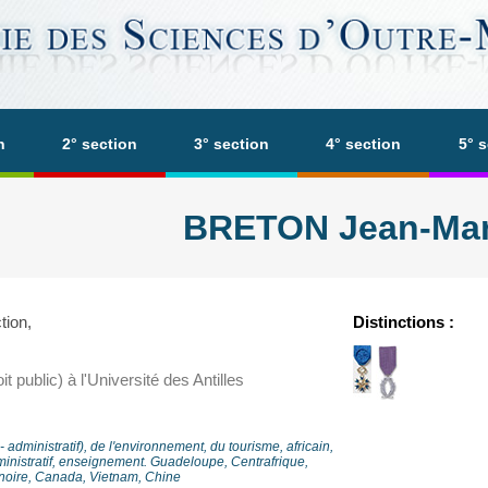
n
2° section
3° section
4° section
5° 
BRETON Jean-Mar
tion,
Distinctions :
t public) à l'Université des Antilles
 - administratif), de l'environnement, du tourisme, africain,
ministratif, enseignement. Guadeloupe, Centrafrique,
noire, Canada, Vietnam, Chine