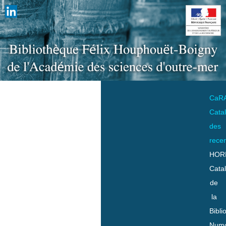
CaR
Cata
des
rece
HOR
Cata
de
la
Bibli
Numo