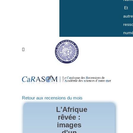
Et
autr
ress
numé
Retour aux recensions du mois
L'Afrique
rêvée :
images
d'un