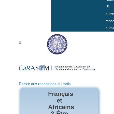
Et
autr
ress
numé
Retour aux recensions du mois
Français
et
Africains
? Être