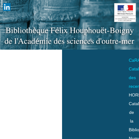
CaR
Cata
des
rece
HOR
Cata
de
la
Bibli
Numo