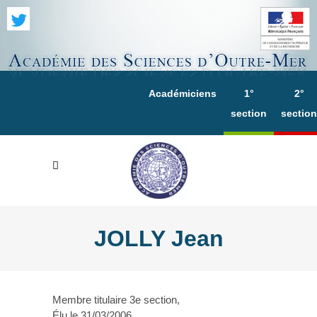
Académiciens
1°
2°
section
section
JOLLY Jean
Membre titulaire 3e section,
Élu le 31/03/2006