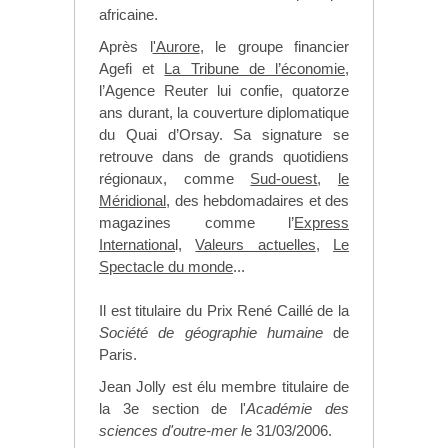
africaine.
Après l
'Aurore
, le groupe financier
Agefi et
La Tribune de l’économie
,
l’Agence Reuter lui confie, quatorze
ans durant, la couverture diplomatique
du Quai d’Orsay. Sa signature se
retrouve dans de grands quotidiens
régionaux, comme
Sud-ouest
,
le
Méridional
, des hebdomadaires et des
magazines comme l’
Express
Internationa
l,
Valeurs actuelles
,
Le
Spectacle du monde
...
Il est titulaire du Prix René Caillé de la
Société de géographie humaine
de
Paris.
Jean Jolly est élu membre titulaire de
la 3e section de l'
Académie des
sciences d'outre-mer l
e 31/03/2006.