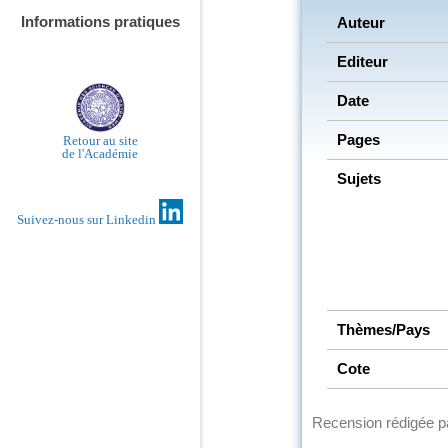
Informations pratiques
Auteur
Editeur
Date
Pages
Retour au site
de l'Académie
Sujets
Suivez-nous sur Linkedin
Thèmes/Pays
Cote
Recension rédigée 