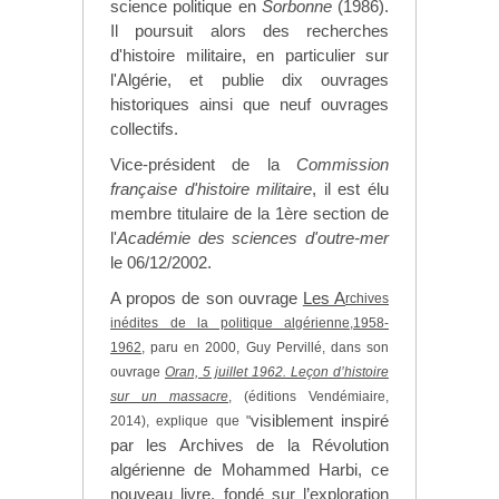
science politique en
Sorbonne
(1986).
Il poursuit alors des recherches
d'histoire militaire, en particulier sur
l'Algérie, et publie dix ouvrages
historiques ainsi que neuf ouvrages
collectifs.
Vice-président de la
Commission
française d'histoire militaire
, il est élu
membre titulaire de la 1ère section de
l'
Académie des sciences d'outre-mer
le 06/12/2002.
A propos de son ouvrage
Les A
rchives
inédites de la politique algérienne,1958-
1962
, paru en 2000, Guy Pervillé, dans son
ouvrage
Oran, 5 juillet 1962. Leçon d’histoire
sur un massacre
, (éditions Vendémiaire,
visiblement inspiré
2014), explique que "
par les Archives de la Révolution
algérienne de Mohammed Harbi, ce
nouveau livre, fondé sur l’exploration