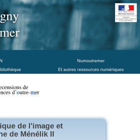
N
Numoutremer
ibliothèque
Et autres ressources numériques
tique de l'image et
ne de Ménélik II