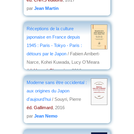
par
Jean Martin
Réceptions de la culture
japonaise en France depuis
1945 : Paris - Tokyo - Paris :
détours par le Japon
/ Fabien Arribert-
Narce, Kohei Kuwada, Lucy O'Meara
éd. Honoré Champion
, 2016
par
Frédéric Girard
Moderne sans être occidental :
aux origines du Japon
d'aujourd'hui
/ Souyri, Pierre
éd. Gallimard
, 2016
par
Jean Nemo