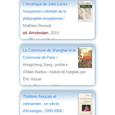
par
Christian Lochon
L'Amérique de John Locke :
l'expansion coloniale de la
philosophie européenne
/
Matthieu Renault
éd. Amsterdam
, 2014
par
Élisabeth Dufourcq
La Commune de Shanghai et la
Commune de Paris
/
Hongsheng Jiang ; préface
d'Alain Badiou ; traduit de l'anglais par
Éric Hazan
éd. La Fabrique
, 2014
par
Jean Martin
Théâtres français et
vietnamien : un siècle
d'échanges, 1900-2008 :