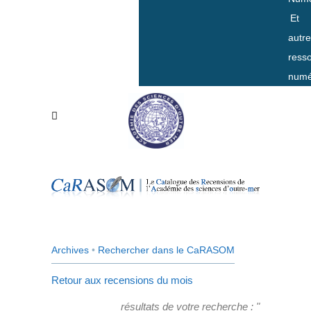
Et
autr
ress
numé
Archives
•
Rechercher dans le CaRASOM
Retour aux recensions du mois
résultats de votre recherche : "