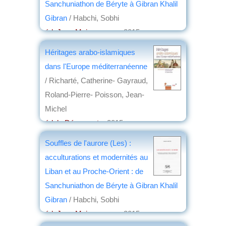
Sanchuniathon de Béryte à Gibran Khalil
Gibran
/ Habchi, Sobhi
éd. Jean Maisonneuve
, 2015
par
Christian Lochon
Héritages arabo-islamiques
dans l'Europe méditerranéenne
/ Richarté, Catherine- Gayraud,
Roland-Pierre- Poisson, Jean-
Michel
éd. la Découverte
, 2015
par
Jean Martin
Souffles de l'aurore (Les) :
acculturations et modernités au
Liban et au Proche-Orient : de
Sanchuniathon de Béryte à Gibran Khalil
Gibran
/ Habchi, Sobhi
éd. Jean Maisonneuve
, 2015