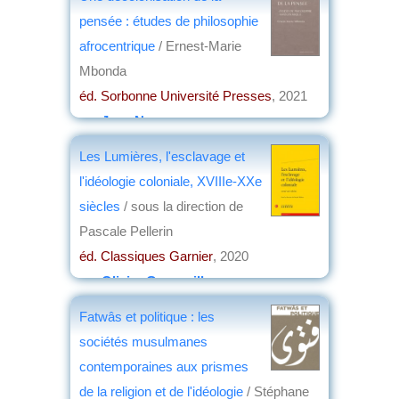
pensée : études de philosophie
afrocentrique
/ Ernest-Marie
Mbonda
éd. Sorbonne Université Presses
, 2021
par
Jean Nemo
Les Lumières, l'esclavage et
l'idéologie coloniale, XVIIIe-XXe
siècles
/ sous la direction de
Pascale Pellerin
éd. Classiques Garnier
, 2020
par
Olivier Grenouilleau
Fatwâs et politique : les
sociétés musulmanes
contemporaines aux prismes
de la religion et de l'idéologie
/ Stéphane