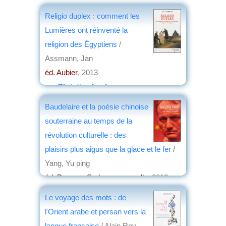
Religio duplex : comment les
Lumières ont réinventé la
religion des Égyptiens
/
Assmann, Jan
éd. Aubier
, 2013
par
Christian Lochon
Baudelaire et la poésie chinoise
souterraine au temps de la
révolution culturelle : des
plaisirs plus aigus que la glace et le fer
/
Yang, Yu ping
éd. Presses Sorbonne nouvelle
, 2013
par
Jean de La Guérivière
Le voyage des mots : de
l'Orient arabe et persan vers la
langue française
/ Alain Rey,