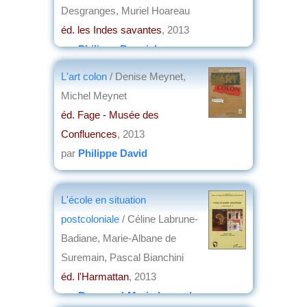
Desgranges, Muriel Hoareau
éd. les Indes savantes
, 2013
par
Philippe Bonnichon
L'art colon
/ Denise Meynet,
Michel Meynet
éd. Fage - Musée des
Confluences
, 2013
par
Philippe David
L'école en situation
postcoloniale
/ Céline Labrune-
Badiane, Marie-Albane de
Suremain, Pascal Bianchini
éd. l'Harmattan
, 2013
par
Raymond-Marin Lemesle