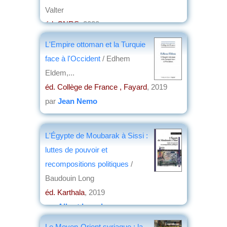
Valter
éd. CNRS
, 2020
par
Henri Marchal
L'Empire ottoman et la Turquie
face à l'Occident
/ Edhem
Eldem,...
éd. Collège de France , Fayard
, 2019
par
Jean Nemo
L'Égypte de Moubarak à Sissi :
luttes de pouvoir et
recompositions politiques
/
Baudouin Long
éd. Karthala
, 2019
par
Albert Lourde
Le Moyen-Orient syriaque : la