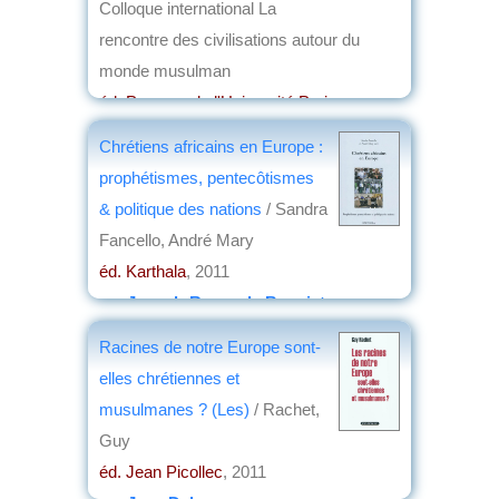
Colloque international La
rencontre des civilisations autour du
monde musulman
éd. Presses de l'Université Paris-
Sorbonne
, 2012
Chrétiens africains en Europe :
par
Christian Lochon
prophétismes, pentecôtismes
& politique des nations
/ Sandra
Fancello, André Mary
éd. Karthala
, 2011
par
Joseph-Roger de Benoist
Racines de notre Europe sont-
elles chrétiennes et
musulmanes ? (Les)
/ Rachet,
Guy
éd. Jean Picollec
, 2011