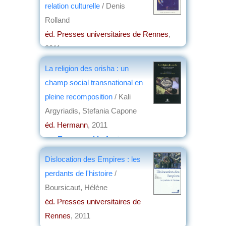
relation culturelle
/ Denis
Rolland
éd. Presses universitaires de Rennes
,
2011
par
Denis Vialou
La religion des orisha : un
champ social transnational en
pleine recomposition
/ Kali
Argyriadis, Stefania Capone
éd. Hermann
, 2011
par
Emmanuel Lafont
Dislocation des Empires : les
perdants de l'histoire
/
Boursicaut, Hélène
éd. Presses universitaires de
Rennes
, 2011