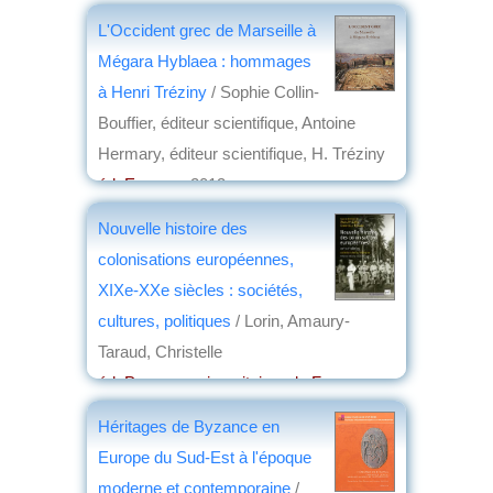
L'Occident grec de Marseille à
Mégara Hyblaea : hommages
à Henri Tréziny
/ Sophie Collin-
Bouffier, éditeur scientifique, Antoine
Hermary, éditeur scientifique, H. Tréziny
éd. Errance
, 2013
par
Henri Marchal
Nouvelle histoire des
colonisations européennes,
XIXe-XXe siècles : sociétés,
cultures, politiques
/ Lorin, Amaury-
Taraud, Christelle
éd. Presses universitaires de France
,
2013
Héritages de Byzance en
par
Michel Levallois
Europe du Sud-Est à l'époque
moderne et contemporaine
/