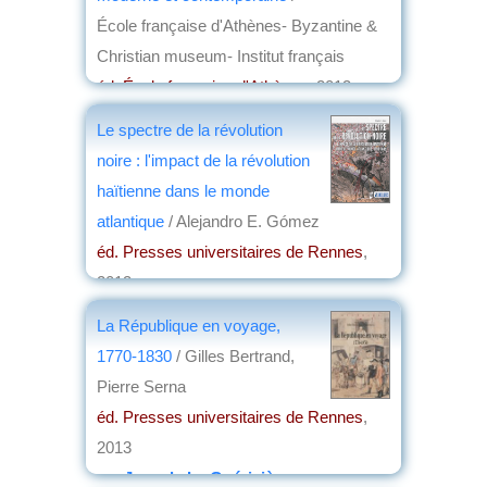
École française d'Athènes- Byzantine &
Christian museum- Institut français
éd. École française d'Athènes
, 2013
par
Henri Marchal
Le spectre de la révolution
noire : l'impact de la révolution
haïtienne dans le monde
atlantique
/ Alejandro E. Gómez
éd. Presses universitaires de Rennes
,
2013
par
Jean Martin
La République en voyage,
1770-1830
/ Gilles Bertrand,
Pierre Serna
éd. Presses universitaires de Rennes
,
2013
par
Jean de La Guérivière