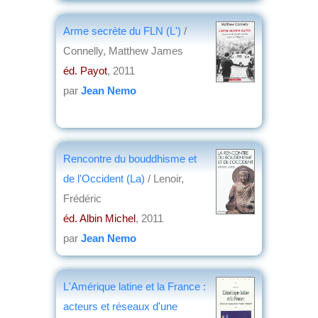
par
Jean Delaneau
Arme secrète du FLN (L')
/
Connelly, Matthew James
éd. Payot
, 2011
par
Jean Nemo
Rencontre du bouddhisme et
de l'Occident (La)
/ Lenoir,
Frédéric
éd. Albin Michel
, 2011
par
Jean Nemo
L'Amérique latine et la France :
acteurs et réseaux d'une