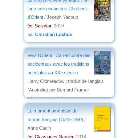
face méconnue des Chrétiens
d'Orient
/ Joseph Yacoub
éd. Salvator
, 2019
par
Christian Lochon
Vers l'Orient ! : la rencontre des
occidentaux avec les traditions
orientales au XXe siècle
/
Harry Oldmeadow ; traduit de l'anglais
(Australie) par Bernard Frumer
éd. Hozhoni
, 2018
par
Frédéric Girard
Le moment américain du
roman français (1945-1950)
/
Anne Cadin
éd. Classiques Garnier
, 2018