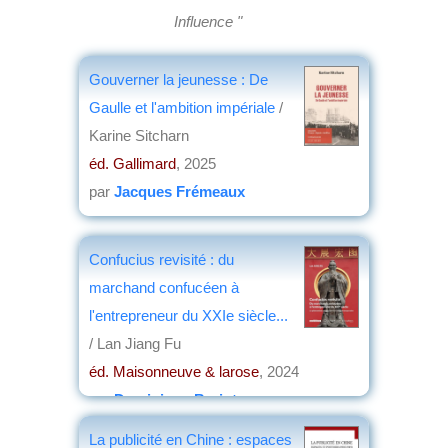
Influence "
Gouverner la jeunesse : De
Gaulle et l'ambition impériale
/
Karine Sitcharn
éd. Gallimard
, 2025
par
Jacques Frémeaux
Confucius revisité : du
marchand confucéen à
l'entrepreneur du XXIe siècle...
/ Lan Jiang Fu
éd. Maisonneuve & larose
, 2024
par
Dominique Barjot
La publicité en Chine : espaces