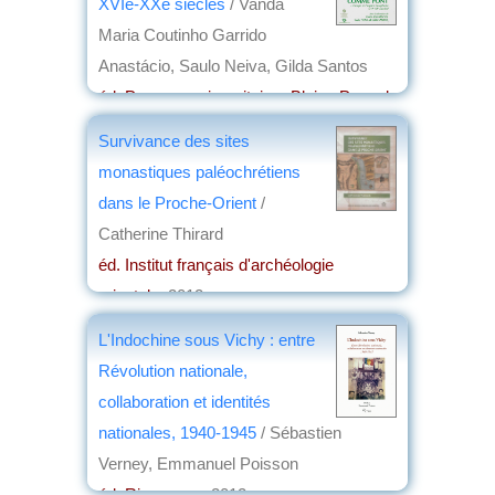
XVIe-XXe siècles
/ Vanda
Maria Coutinho Garrido
Anastácio, Saulo Neiva, Gilda Santos
éd. Presses universitaires Blaise Pascal
,
2012
Survivance des sites
par
Denis Vialou
monastiques paléochrétiens
dans le Proche-Orient
/
Catherine Thirard
éd. Institut français d'archéologie
orientale
, 2012
par
Claude Briand-Ponsart
L'Indochine sous Vichy : entre
Révolution nationale,
collaboration et identités
nationales, 1940-1945
/ Sébastien
Verney, Emmanuel Poisson
éd. Riveneuve
, 2012