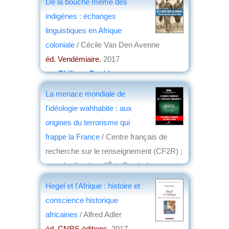
De la bouche même des
indigènes : échanges
linguistiques en Afrique
coloniale
/ Cécile Van Den Avenne
éd. Vendémiaire
, 2017
par
Philippe David
La menace mondiale de
l'idéologie wahhabite : aux
origines du terrorisme qui
frappe la France
/ Centre français de
recherche sur le renseignement (CF2R) ;
sous la direction d'Éric Denécé
éd. VA
, 2017
Hegel et l'Afrique : histoire et
par
Jean Martin
conscience historique
africaines
/ Alfred Adler
éd. CNRS éditions
, 2017