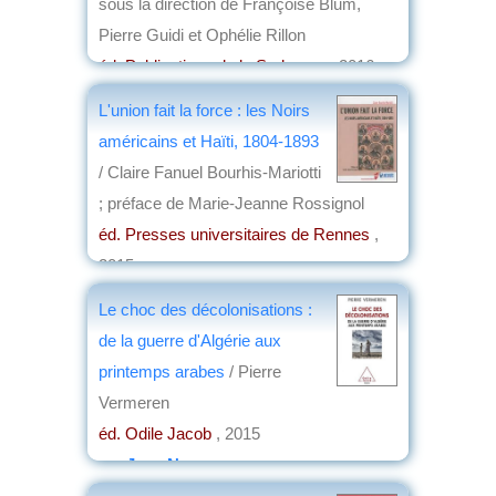
sous la direction de Françoise Blum,
Pierre Guidi et Ophélie Rillon
éd. Publications de la Sorbonne
, 2016
par
Jean Nemo
L'union fait la force : les Noirs
américains et Haïti, 1804-1893
/ Claire Fanuel Bourhis-Mariotti
; préface de Marie-Jeanne Rossignol
éd. Presses universitaires de Rennes
,
2015
par
Jean-Marie Breton
Le choc des décolonisations :
de la guerre d'Algérie aux
printemps arabes
/ Pierre
Vermeren
éd. Odile Jacob
, 2015
par
Jean Nemo