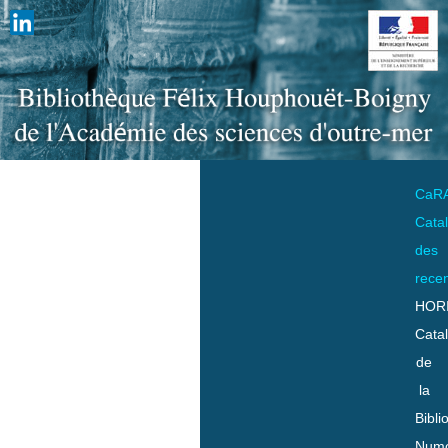
CaR
Cata
des
rece
HOR
Cata
de
la
Bibli
Numo