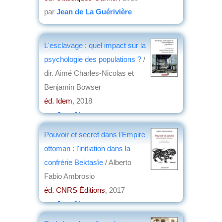
par
Jean de La Guérivière
L'esclavage : quel impact sur la
psychologie des populations ?
/
dir. Aimé Charles-Nicolas et
Benjamin Bowser
éd. Idem
, 2018
par
Jean Nemo
Pouvoir et secret dans l'Empire
ottoman : l'initiation dans la
confrérie Bektasîe
/ Alberto
Fabio Ambrosio
éd. CNRS Éditions
, 2017
par
Jean Nemo