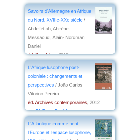
Savoirs d'Allemagne en Afrique
du Nord, XVIIIe-XXe siècle
/
Abdelfettah, Ahcène-
Messaoudi, Alain- Nordman,
Daniel
éd. Bouchène
, 2012
par
Philippe David
L'Afrique lusophone post-
coloniale : changements et
perspectives
/ João Carlos
Vitorino Pereira
éd. Archives contemporaines
, 2012
par
Philippe David
L'Atlantique comme pont :
l'Europe et l'espace lusophone,