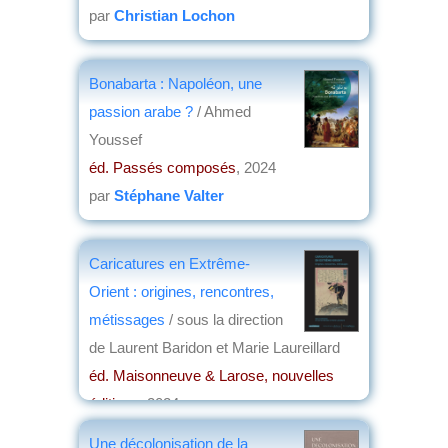
par
Christian Lochon
Bonabarta : Napoléon, une
passion arabe ?
/ Ahmed
Youssef
éd. Passés composés
, 2024
par
Stéphane Valter
Caricatures en Extrême-
Orient : origines, rencontres,
métissages
/ sous la direction
de Laurent Baridon et Marie Laureillard
éd. Maisonneuve & Larose, nouvelles
éditions
, 2024
par
Éric Meyer
Une décolonisation de la