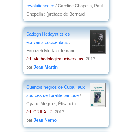
révolutionnaire
/ Caroline Chopelin, Paul
Chopelin ; [préface de Bernard
Plongeron,...]
éd. Vendémiaire
, 2013
Sadegh Hedayat et les
par
Philippe Bonnichon
écrivains occidentaux
/
Firouzeh Mortazi-Tehrani
éd. Methodologica universitas
, 2013
par
Jean Martin
Cuentos negros de Cuba : aux
sources de l'oralité bantoue
/
Oyane Megnier, Élisabeth
éd. CRILAUP
, 2013
par
Jean Nemo