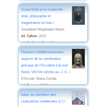
par
André Ronde
Ostad Elahi et la modernité :
droit, philosophie et
magistrature en Iran
/
Soudabeh Moghtader-Marin
éd. Safran
, 2012
par
Joëlle le Morzellec
Histoires méditerranéennes :
aspects de la colonisation
grecque de l'Occident à la mer
Noire, VIII-IVe siècles av. J.-C.
/
D'Ercole, Maria Cecilia
éd. Errance
, 2012
par
Henri Marchal
Islam au carrefour des
civilisations médiévales (L')
/