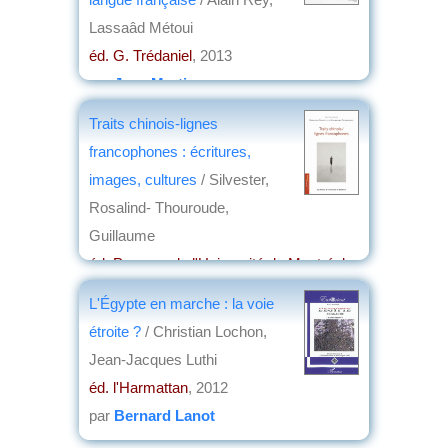
Lassaâd Métoui
éd. G. Trédaniel
, 2013
par
Jean Martin
Traits chinois-lignes
francophones : écritures,
images, cultures
/ Silvester,
Rosalind- Thouroude,
Guillaume
éd. Presses de l'Université de Montréal
,
2012
L'Égypte en marche : la voie
par
Guy Lavorel
étroite ?
/ Christian Lochon,
Jean-Jacques Luthi
éd. l'Harmattan
, 2012
par
Bernard Lanot