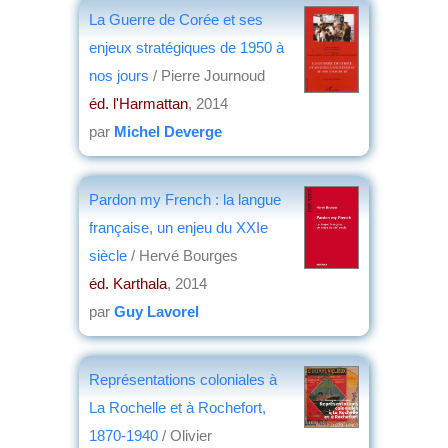
par
Jean Martin
La Guerre de Corée et ses
enjeux stratégiques de 1950 à
nos jours
/ Pierre Journoud
éd. l'Harmattan
, 2014
par
Michel Deverge
Pardon my French : la langue
française, un enjeu du XXIe
siècle
/ Hervé Bourges
éd. Karthala
, 2014
par
Guy Lavorel
Représentations coloniales à
La Rochelle et à Rochefort,
1870-1940
/ Olivier