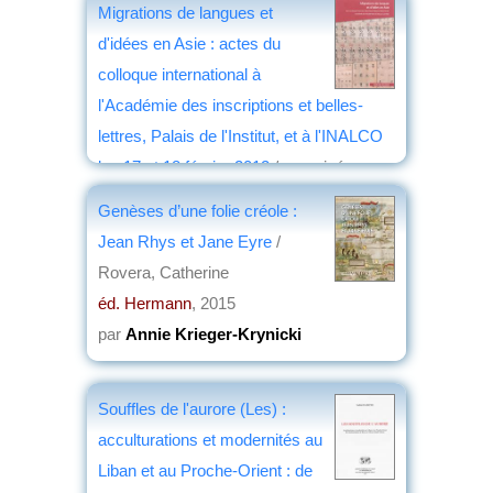
Migrations de langues et
d'idées en Asie : actes du
colloque international à
l'Académie des inscriptions et belles-
lettres, Palais de l'Institut, et à l'INALCO
les 17 et 18 février 2012
/ organisé par
l'Académie des inscriptions et belles-
Genèses d’une folie créole :
lettres, la Société asiatique et l'INALCO ;
Jean Rhys et Jane Eyre
/
Jean-Louis Bacqué-Grammont, Pierre-
Rovera, Catherine
Sylvain Filliozat et Michel Zink éd.
éd. Hermann
, 2015
éd. Académie des inscriptions et belles-
par
Annie Krieger-Krynicki
lettres
, 2015
par
Bernard Dupaigne
Souffles de l'aurore (Les) :
acculturations et modernités au
Liban et au Proche-Orient : de