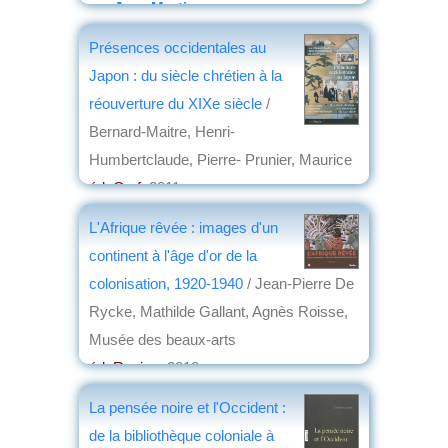
par
Jean Martin
Présences occidentales au
Japon : du siècle chrétien à la
réouverture du XIXe siècle
/
Bernard-Maitre, Henri-
Humbertclaude, Pierre- Prunier, Maurice
éd. Cerf
, 2011
par
Frédéric Girard
L'Afrique rêvée : images d'un
continent à l'âge d'or de la
colonisation, 1920-1940
/ Jean-Pierre De
Rycke, Mathilde Gallant, Agnès Roisse,
Musée des beaux-arts
éd. Racine
, 2010
par
Philippe David
La pensée noire et l'Occident :
de la bibliothèque coloniale à