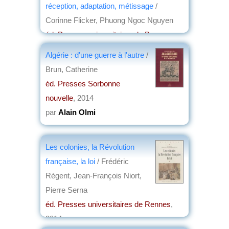
réception, adaptation, métissage
/
Corinne Flicker, Phuong Ngoc Nguyen
éd. Presses universitaires de Provence
,
2014
Algérie : d'une guerre à l'autre
/
par
Bernard Dupaigne
Brun, Catherine
éd. Presses Sorbonne
nouvelle
, 2014
par
Alain Olmi
Les colonies, la Révolution
française, la loi
/ Frédéric
Régent, Jean-François Niort,
Pierre Serna
éd. Presses universitaires de Rennes
,
2014