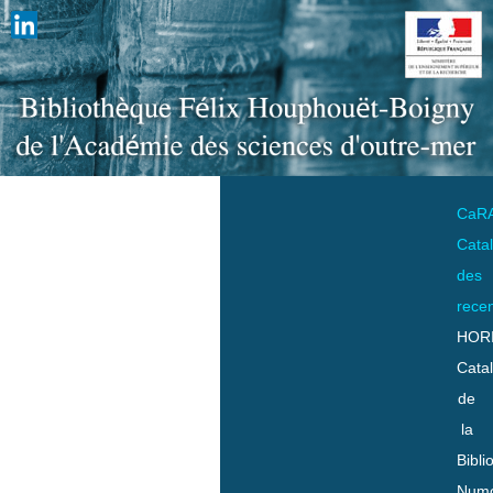
CaR
Cata
des
rece
HOR
Cata
de
la
Bibli
Numo