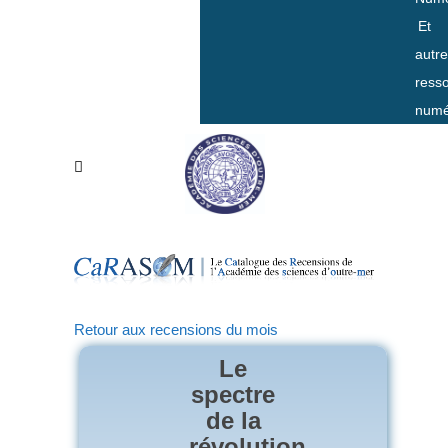
Et
autr
ress
numé
Retour aux recensions du mois
Le
spectre
de la
révolution