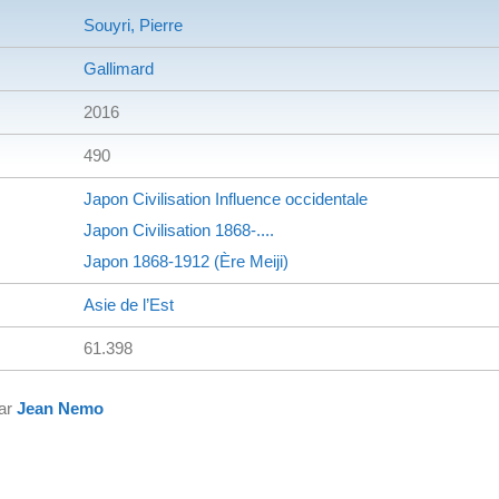
Souyri, Pierre
Gallimard
2016
490
Japon
Civilisation
Influence occidentale
Japon
Civilisation
1868-....
Japon
1868-1912 (Ère Meiji)
Asie de l’Est
61.398
par
Jean Nemo