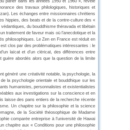
du parler dans les années 1950 et 1960 », révèle
rance des travaux philologiques, historiques et
eizan). Les échanges entre missionnaires chrétiens
 hippies, des beats et de la contre-culture des «
t védantiques, du bouddhisme théravada et tibétain
 un traitement de faveur mais où l’anecdotique et la
tés philosophiques. Le Zen en France est réduit en
 est clos par des problématiques intéressantes : le
un laïcat et d’un cléricat, des différences entre
 guère abordés alors que la question de la limite
énéré une créativité notable, la psychologie, la
 de la psychologie orientale et bouddhique sur les
rants humanistes, personnalistes et existentialistes
rméables aux investigations sur la conscience et en
mais laisse des pans entiers de la recherche récente
sme. Un chapitre sur la philosophie et la science
Allemagne, de la Société théosophique de Madame
sophie comparée entreprise à l’université de Hawai
un chapitre aux « Conditions pour une philosophie