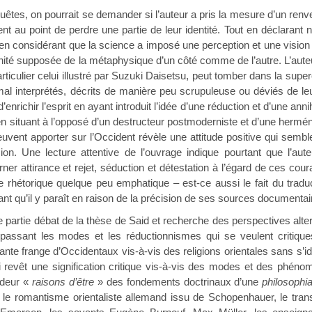
on pourrait se demander si l’auteur a pris la mesure d’un renvers
nt au point de perdre une partie de leur identité. Tout en déclarant 
bien en considérant que la science a imposé une perception et une vision 
’unité supposée de la métaphysique d’un côté comme de l’autre. L’aute
ticulier celui illustré par Suzuki Daisetsu, peut tomber dans la sup
 mal interprétés, décrits de manière peu scrupuleuse ou déviés de l
t d’enrichir l’esprit en ayant introduit l’idée d’une réduction et d’une 
t en situant à l’opposé d’un destructeur postmoderniste et d’une herm
peuvent apporter sur l’Occident révèle une attitude positive qui semb
sion. Une lecture attentive de l’ouvrage indique pourtant que l’au
erner attirance et rejet, séduction et détestation à l’égard de ces cou
rhétorique quelque peu emphatique – est-ce aussi le fait du traduct
sant qu’il y paraît en raison de la précision de ses sources documentai
débat de la thèse de Said et recherche des perspectives alternative
passant les modes et les réductionnismes qui se veulent critiques
nte frange d’Occidentaux vis-à-vis des religions orientales sans s’ident
qui revêt une signification critique vis-à-vis des modes et des phé
ndeur «
raisons d’être
» des fondements doctrinaux d’une
philosophi
 le romantisme orientaliste allemand issu de Schopenhauer, le tra