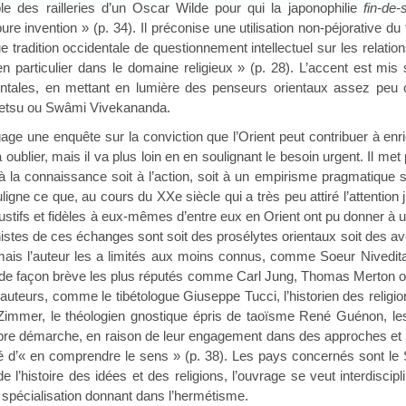
le des railleries d’un Oscar Wilde pour qui la japonophilie
fin-de-
ure invention » (p. 34). Il préconise une utilisation non-péjorative 
 tradition occidentale de questionnement intellectuel sur les relations
en particulier dans le domaine religieux » (p. 28). L’accent est mis s
entales, en mettant en lumière des penseurs orientaux assez pe
setsu ou Swâmi Vivekananda.
 enquête sur la conviction que l’Orient peut contribuer à enri
 oublier, mais il va plus loin en en soulignant le besoin urgent. Il me
 la connaissance soit à l’action, soit à un empirisme pragmatique soi
ouligne ce que, au cours du XXe siècle qui a très peu attiré l’attention 
ustifs et fidèles à eux-mêmes d’entre eux en Orient ont pu donner à u
istes de ces échanges sont soit des prosélytes orientaux soit des ave
mais l’auteur les a limités aux moins connus, comme Soeur Nivedit
 de façon brève les plus réputés comme Carl Jung, Thomas Merton ou Al
auteurs, comme le tibétologue Giuseppe Tucci, l’historien des religio
ch Zimmer, le théologien gnostique épris de taoïsme René Guénon,
re démarche, en raison de leur engagement dans des approches et de
té d’« en comprendre le sens » (p. 38). Les pays concernés sont le Śr
de l’histoire des idées et des religions, l’ouvrage se veut interdisci
 spécialisation donnant dans l’hermétisme.