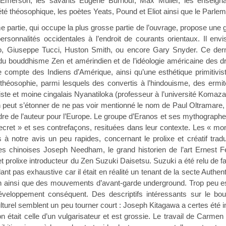
 Emerson, les savants Eugène Burnouf, Max Müller, les enseig
é théosophique, les poètes Yeats, Pound et Eliot ainsi que le Parleme
, qui occupe la plus grosse partie de l’ouvrage, propose une gri
 personnalités occidentales à l’endroit de courants orientaux. Il 
to, Giuseppe Tucci, Huston Smith, ou encore Gary Snyder. Ce dernie
du bouddhisme Zen et amérindien et de l’idéologie américaine des dr
e compte des Indiens d’Amérique, ainsi qu’une esthétique primitivis
 théosophie, parmi lesquels des convertis à l’hindouisme, des ermit
diste et moine cingalais Nyanatiloka (professeur à l’université Ko
 peut s’étonner de ne pas voir mentionné le nom de Paul Oltramare, in
indre de l’auteur pour l’Europe. Le groupe d’Eranos et ses mythograph
ecret » et ses contrefaçons, resituées dans leur contexte. Les « mond
à notre avis un peu rapides, concernant le prolixe et créatif trad
ces chinoises Joseph Needham, le grand historien de l’art Ernest Fe
t prolixe introducteur du Zen Suzuki Daisetsu. Suzuki a été relu de f
t pas exhaustive car il était en réalité un tenant de la secte Authen
h ainsi que des mouvements d’avant-garde underground. Trop peu est
éveloppement conséquent. Des descriptifs intéressants sur le b
culturel semblent un peu tourner court : Joseph Kitagawa a certes été
était celle d’un vulgarisateur et est grossie. Le travail de Carme