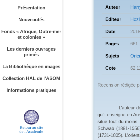
Auteur
Harr
Présentation
Editeur
Hozh
Nouveautés
Date
201
Fonds « Afrique, Outre-mer
et colonies »
Pages
661
Les derniers ouvrages
primés
Sujets
Orie
La Bibliothèque en images
Cote
62.1
Collection HAL de l’ASOM
Recension rédigée 
Informations pratiques
L’auteur de la prés
qu’il enseigne en Aus
situe tout du moins 
Retour au site
Schwab (1881-1956),
de l'Académie
(1731-1805). L’orien