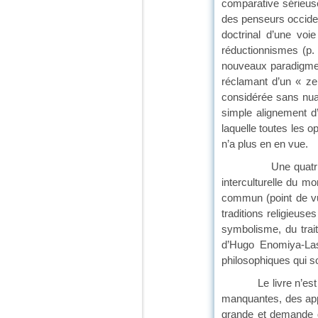
comparative sérieuse
des penseurs occiden
doctrinal d’une voi
réductionnismes (p. 
nouveaux paradigmes 
réclamant d’un « zen
considérée sans nuan
simple alignement d’
laquelle toutes les o
n’a plus en en vue.
Une quatrième met 
interculturelle du m
commun (point de vu
traditions religieus
symbolisme, du trai
d’Hugo Enomiya-Lass
philosophiques qui s
Le livre n’est pas 
manquantes, des appr
grande et demande d