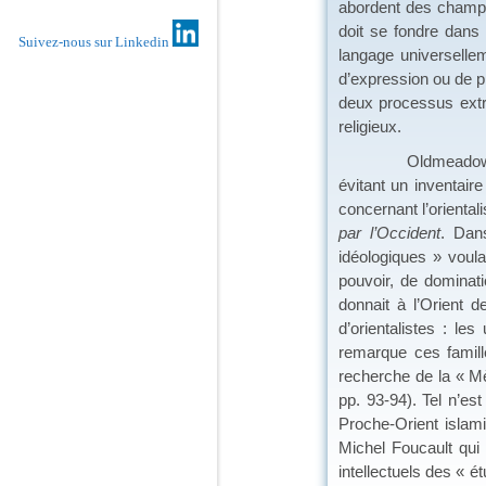
abordent des champs d
doit se fondre dans
Suivez-nous sur Linkedin
langage universellem
d’expression ou de pr
deux processus extrê
religieux.
Oldmeadow pose la 
évitant un inventai
concernant l’orienta
par l’Occident
. Dan
idéologiques » voulan
pouvoir, de dominat
donnait à l’Orient d
d’orientalistes : le
remarque ces famill
recherche de la « Mè
pp. 93-94). Tel n’e
Proche-Orient islami
Michel Foucault qui
intellectuels des « é