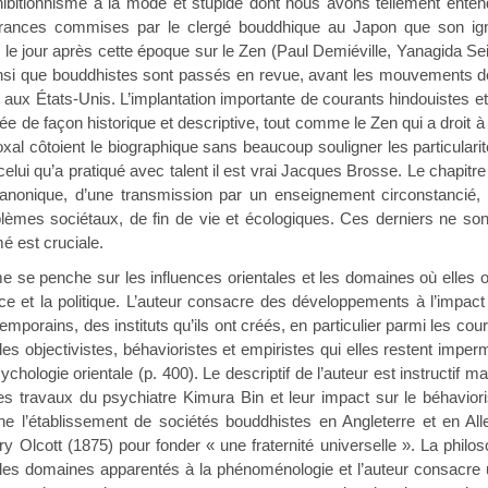
hibitionnisme à la mode et stupide dont nous avons tellement enten
trances commises par le clergé bouddhique au Japon que son igno
u le jour après cette époque sur le Zen (Paul Demiéville, Yanagida S
nsi que bouddhistes sont passés en revue, avant les mouvements des
 aux États-Unis. L’implantation importante de courants hindouistes e
tée de façon historique et descriptive, tout comme le Zen qui a droit à
oxal côtoient le biographique sans beaucoup souligner les particulari
lui qu’a pratiqué avec talent il est vrai Jacques Brosse. Le chapitre
canonique, d’une transmission par un enseignement circonstancié, d’
lèmes sociétaux, de fin de vie et écologiques. Ces derniers ne sont
é est cruciale.
nche sur les influences orientales et les domaines où elles ont g
nce et la politique. L’auteur consacre des développements à l’impact
porains, des instituts qu’ils ont créés, en particulier parmi les cou
les objectivistes, béhavioristes et empiristes qui elles restent impe
hologie orientale (p. 400). Le descriptif de l’auteur est instructif 
es travaux du psychiatre Kimura Bin et leur impact sur le béhaviori
ne l’établissement de sociétés bouddhistes en Angleterre et en 
y Olcott (1875) pour fonder « une fraternité universelle ». La philo
 les domaines apparentés à la phénoménologie et l’auteur consacre 