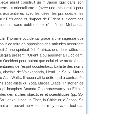
siècle
aurait construit un « Japon [qui] dans son
du terme « orientalisme » (avec une minuscule) pour
 existentielles avec les idées, les pratiques et les
ur l’influence et l’impact de l’Orient sur certaines
u connus, sans oublier ceux réputés de Mohandas
chir l’homme occidental grâce à une sagesse que
t pour ce faire en opposition des attitudes accordant
t à une spiritualité libératrice, des deux côtés du
jusqu’à présent, l’Orient a pu apporter à l’Occident,
n Occident pour autant que celui-ci se mette à son
nturiers de l’esprit occidentaux. La liste des noms
a, disciple de Vivekananda, Henri Le Saux, Marco
an Watts. Il reconnaît la dette qu’il a contractée
ns spécialiste du Yoga Mircea Eliade, l’historien de
 les philosophes Ananda Coomaraswamy ou Frithjof
s démarches objectives et scientifiques (pp. 35-
ī Lanka, l’Inde, le Tibet, la Chine et le Japon. Se
plinaire et ouvert au « lecteur moyen », en tout cas