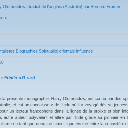
y Oldmeadow ; traduit de l'anglais (Australie) par Bernard Frumer
oni
8
ntalistes
Biographies Spiritualité orientale
Influence
10
par
Frédéric Girard
ente monographie, Harry Oldmeadow, est connu par des spécialit
tralie, et est un connaisseur de l’Inde où il a voyagé dès sa jeuness
pour un lecteur francophone dans la lignée de la prolixe et bien i
 autre auteur polyvalent et attiré par l’Inde grâce au pionnier en
talisme en tant que domaine scientifique évolue entre la curiosité ex