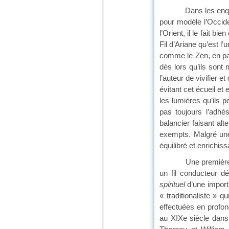
Dans les enquêtes, 
pour modèle l’Occide
l’Orient, il le fait 
Fil d’Ariane qu’est l
comme le Zen, en par
dès lors qu’ils sont
l’auteur de vivifier e
évitant cet écueil e
les lumières qu’ils 
pas toujours l’adhé
balancier faisant alt
exempts. Malgré une 
équilibré et enrichis
Une première partie 
un fil conducteur dé
spirituel
d’une importa
« traditionaliste » 
effectuées en profo
au XIXe siècle dans