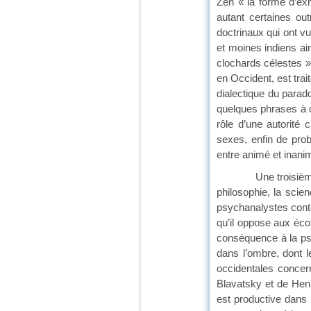
Zen « la forme d’ex
autant certaines ou
doctrinaux qui ont v
et moines indiens ai
clochards célestes »
en Occident, est trai
dialectique du parad
quelques phrases à ce
rôle d’une autorité 
sexes, enfin de prob
entre animé et inanim
Une troisième se pe
philosophie, la scie
psychanalystes contem
qu’il oppose aux éco
conséquence à la psyc
dans l’ombre, dont l
occidentales concer
Blavatsky et de Henr
est productive dans