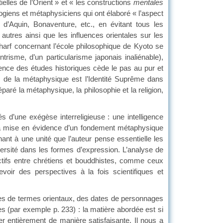
lles de l’Orient » et « les constructions
mentales
giens et métaphysiciens qui ont élaboré « l’aspect
 d’Aquin, Bonaventure, etc., en évitant tous les
autres ainsi que les influences orientales sur les
Sharf concernant l’école philosophique de Kyoto se
trisme, d’un particularisme japonais inaliénable),
ence des études historiques cède le pas au pur et
me de la métaphysique est l’Identité Suprême dans
paré la métaphysique, la philosophie et la religion,
une exégèse interreligieuse : une intelligence
et la mise en évidence d’un fondement métaphysique
t à une unité que l’auteur pense essentielle les
ersité dans les formes d’expression. L’analyse de
ctifs entre chrétiens et bouddhistes, comme ceux
oir des perspectives à la fois scientifiques et
s de termes orientaux, des dates de personnages
 (par exemple p. 233) : la matière abordée est si
 entièrement de manière satisfaisante. Il nous a