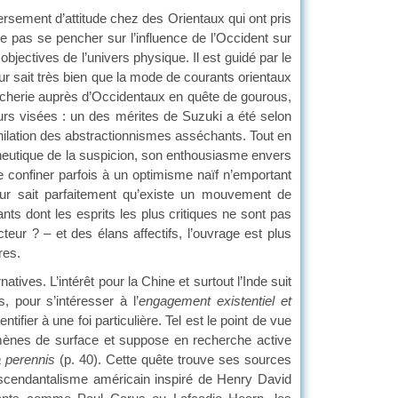
ement d’attitude chez des Orientaux qui ont pris
ne pas se pencher sur l’influence de l’Occident sur
objectives de l’univers physique. Il est guidé par le
ur sait très bien que la mode de courants orientaux
ercherie auprès d’Occidentaux en quête de gourous,
eurs visées : un des mérites de Suzuki a été selon
annihilation des abstractionnismes asséchants. Tout en
éneutique de la suspicion, son enthousiasme envers
le confiner parfois à un optimisme naïf n’emportant
teur sait parfaitement qu’existe un mouvement de
rants dont les esprits les plus critiques ne sont pas
eur ? – et des élans affectifs, l’ouvrage est plus
res.
s. L’intérêt pour la Chine et surtout l’Inde suit
, pour s’intéresser à l’
engagement existentiel et
ifier à une foi particulière. Tel est le point de vue
nomènes de surface et suppose en recherche active
a perennis
(p. 40). Cette quête trouve ses sources
nscendantalisme américain inspiré de Henry David