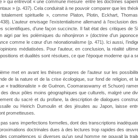
 » qui entrevoit « une commune mesure entre les doctrines sapientie
taux » (p. 437). Cela conduirait à ne pouvoir comparer que les théolo
e totalement spirituelle », comme Platon, Plotin, Eckhart, Thomas
438). L’auteur envisage l’existentialisme allemand à l’exclusion des 
scientifiques, d’une façon succincte. Il fait état des critiques de 
 aigri par les polémiques du nihonjinron » (doctrine d’un japonocen
ce comme le cœur d’un néonationalisme (p. 471). Ici aussi, l’indig
opinions médiatisées. Pour l’auteur, en conclusion, la réalité ulti
ppositions et dualités sont résolues, ce que l’époque moderne qui a sé
en avant les thèses propres de l’auteur sur les possibilités d’
onde de la nature et de la crise écologique, sur fond de religion, 
e « traditionaliste » de Guénon, Coomaraswamy et Schuon) ramenan
es des deux pôles moins géographiques que culturels, malgré une div
tement du sacré et du profane, la description de dialogues constru
alle ou Heirich Dumoulin et des jésuites au Japon, laisse entrev
ont prometteuses.
sans imperfections formelles, dont des transcriptions inadéquate
oximations doctrinales dues à des lectures trop rapides des œuvres
es compétences si diverses qu’un seul homme ne pouvait la traiter