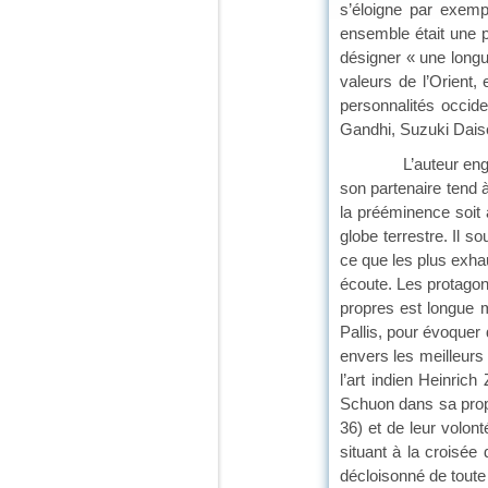
s’éloigne par exemp
ensemble était une p
désigner « une longue
valeurs de l’Orient, 
personnalités occid
Gandhi, Suzuki Dai
L’auteur engage une
son partenaire tend à
la prééminence soit à
globe terrestre. Il s
ce que les plus exha
écoute. Les protagon
propres est longue 
Pallis, pour évoquer
envers les meilleurs 
l’art indien Heinri
Schuon dans sa prop
36) et de leur volon
situant à la croisée 
décloisonné de toute