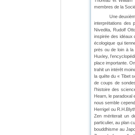
Thoreau et William
membres de la Sociét
Une deuxième partie
interprétations des
Nivedita, Rudolf Ot
inspirée des idéaux 
écologique qui tienn
près ou de loin à la
Huxley, l’encyclopé
place importante. On
trahit un intérêt mo
la quête du « Tibet s
de coups de sondes 
l’histoire des scien
Hearn, le paradoxal e
nous semble cependan
Herrigel ou R.H.Blyt
Zen mériterait un d
particulier, au plan 
bouddhisme au Japon 