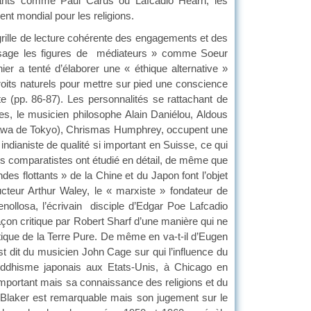
nants comme Paul Carus ou Lafcadio Hearn, les
nt mondial pour les religions.
lle de lecture cohérente des engagements et des
envisage les figures de médiateurs » comme Soeur
r a tenté d’élaborer une « éthique alternative »
oits naturels pour mettre sur pied une conscience
te (pp. 86-87). Les personnalités se rattachant de
es, le musicien philosophe Alain Daniélou, Aldous
mazawa de Tokyo), Chrismas Humphrey, occupent une
dianiste de qualité si important en Suisse, ce qui
es comparatistes ont étudié en détail, de même que
es flottants » de la Chine et du Japon font l’objet
ucteur Arthur Waley, le « marxiste » fondateur de
nollosa, l’écrivain disciple d’Edgar Poe Lafcadio
açon critique par Robert Sharf d’une manière qui ne
tique de la Terre Pure. De même en va-t-il d’Eugen
 dit du musicien John Cage sur qui l’influence du
ouddhisme japonais aux Etats-Unis, à Chicago en
 important mais sa connaissance des religions et du
n Blaker est remarquable mais son jugement sur le