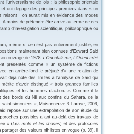
 l’universalisme de lois : la philosophie orientale
st et qui dégage des principes premiers dans « un
nnes raisons : on aurait mis en évidence des modes
nt. A moins de prétendre être arrivé au terme de ces
mp d’investigation scientifique, philosophique ou
 même si ce n’est pas entièrement justifié, en
 positions maintenant bien connues d’Edward Said
ns son ouvrage de 1978,
L’Orientalisme, L’Orient créé
 sont présentés comme « un système de fictions
 avec en arrière-fond le préjugé d’« une relation de
it déjà noté des limites à l’analyse de Saïd qui
 mérite d’avoir distingué « trois grandes familles
 politiques et les hommes d’action. ». Comme il le
it des bords du Nil aux confins du Sahara, de la
es saint-simoniens », Maisonneuve & Larose, 2006,
aid repose sur une extrapolation de son étude du
 approches possibles allant au-delà des travaux de
sée » (
Les mots et les choses
) et des protocoles
partager des valeurs nihilistes en vogue (p. 39). Il