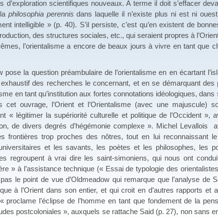
’exploration scientifiques nouveaux. A terme il doit s’effacer devant
 la
philosophia perennis
dans laquelle il n’existe plus ni est ni oue
ent intelligible » (p. 40). S’il persiste, c’est qu’en existent de bo
oduction, des structures sociales, etc., qui seraient propres à l’Orie
mes, l’orientalisme a encore de beaux jours à vivre en tant que cha
question préambulaire de l’orientalisme en en écartant l’islam,
re exhaustif des recherches le concernant, et en se démarquant des
lisme en tant qu’institution aux fortes connotations idéologiques, da
s cet ouvrage, l’Orient et l’Orientalisme (avec une majuscule)
t « légitimer la supériorité culturelle et politique de l’Occident »,
ion, de divers degrés d’hégémonie complexe ». Michel Levallois ava
es frontières trop proches des nôtres, tout en lui reconnaissant le
s universitaires et les savants, les poètes et les philosophes, les
es regroupent à vrai dire les saint-simoniens, qui nous ont condu
re » à l’assistance technique (« Essai de typologie des orientalist
st pas le point de vue d’Oldmeadow qui remarque que l’analyse de S
que à l’Orient dans son entier, et qui croit en d’autres rapports et
 « proclame l’éclipse de l’homme en tant que fondement de la pen
tudes postcoloniales », auxquels se rattache Said (p. 27), non sans en 