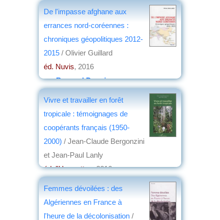
De l'impasse afghane aux
errances nord-coréennes :
chroniques géopolitiques 2012-
2015
/ Olivier Guillard
éd. Nuvis
, 2016
par
Bernard Dupaigne
Vivre et travailler en forêt
tropicale : témoignages de
coopérants français (1950-
2000)
/ Jean-Claude Bergonzini
et Jean-Paul Lanly
éd. l'Harmattan
, 2016
par
Jacques Arrignon
Femmes dévoilées : des
Algériennes en France à
l'heure de la décolonisation
/