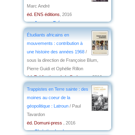
Marc André
éd. ENS éditions
, 2016
par
Jacques Frémeaux
Étudiants africains en
mouvements : contribution à
une histoire des années 1968
/
sous la direction de Françoise Blum,
Pierre Guidi et Ophélie Rillon
éd. Publications de la Sorbonne
, 2016
par
Jean Nemo
Trappistes en Terre sainte : des
moines au coeur de la
géopolitique : Latroun
/ Paul
Tavardon
éd. Domuni-press
, 2016
par
Christian Lochon