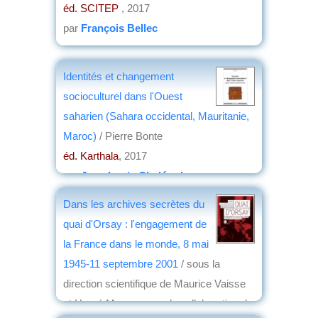
éd. SCITEP
, 2017
par
François Bellec
Identités et changement
socioculturel dans l'Ouest
saharien (Sahara occidental, Mauritanie,
Maroc)
/ Pierre Bonte
éd. Karthala
, 2017
par
Jean-Louis Chaléard
Dans les archives secrètes du
quai d'Orsay : l'engagement de
la France dans le monde, 8 mai
1945-11 septembre 2001
/ sous la
direction scientifique de Maurice Vaisse
et Hervé Magro ; avec la collaboration de