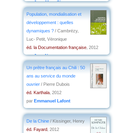
par
Jean-Marc Simon
Population, mondialisation et
développement : quelles
dynamiques ?
/ Cambrézy,
Luc- Petit, Véronique
éd. la Documentation française
, 2012
par
Jean Nemo
Un prêtre français au Chili : 50
ans au service du monde
ouvrier
/ Pierre Dubois
éd. Karthala
, 2012
par
Emmanuel Lafont
De la Chine
/ Kissinger, Henry
éd. Fayard
, 2012