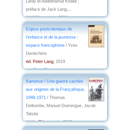
Lanly et Abdelhamid Khaldi ;
préface de Jack Lang,...
éd. L'Harmattan
, 2019
par
Michel Bousquet
Enjeux postcoloniaux de
l'enfance et de la jeunesse :
espace francophone
/ Yves
Denéchère
éd. Peter Lang
, 2019
par
Jean Nemo
Kamerun ! Une guerre cachée
aux origines de la Françafrique,
1948-1971
/ Thomas
Deltombe, Manuel Domergue, Jacob
Tatsita
éd. La Découverte
, 2019
par
Louis Dominici