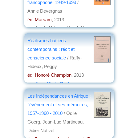
francophone, 1949-1999
/
Annie Devergnas
éd. Marsam
, 2013
par
Annie Krieger-Krynicki
Réalismes haïtiens
contemporains : récit et
conscience sociale
/ Raffy-
Hideux, Peggy
éd. Honoré Champion
, 2013
par
Jean-Marie Breton
Les Indépendances en Afrique :
l'évènement et ses mémoires,
1957-1960 - 2010
/ Odile
Goerg, Jean-Luc Martineau,
Didier Nativel