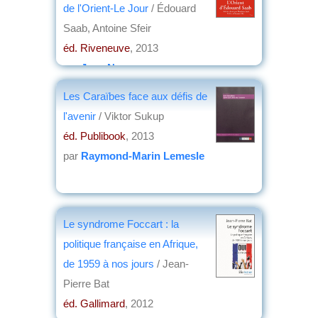
de l'Orient-Le Jour
/ Édouard
Saab, Antoine Sfeir
éd. Riveneuve
, 2013
par
Jean Nemo
Les Caraïbes face aux défis de
l'avenir
/ Viktor Sukup
éd. Publibook
, 2013
par
Raymond-Marin Lemesle
Le syndrome Foccart : la
politique française en Afrique,
de 1959 à nos jours
/ Jean-
Pierre Bat
éd. Gallimard
, 2012