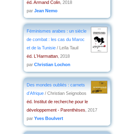
éd. Armand Colin
, 2018
par
Jean Nemo
Féminismes arabes : un siècle
de combat : les cas du Maroc
et de la Tunisie
/ Leïla Tauil
éd. L'Harmattan
, 2018
par
Christian Lochon
Des mondes oubliés : carnets
d'Afrique
/ Christian Seignobos
éd. Institut de recherche pour le
développement - Parenthèses
, 2017
par
Yves Boulvert