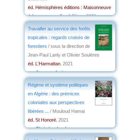
éd. Hémisphères éditions : Maisonneuve
& Larose nouvelles éditions
, 2021
par
Christian Lochon
Travailler au service des forêts
tropicales : regards croisés de
forestiers
/ sous la direction de
Jean-Paul Lanly et Olivier Soulères
éd. L'Harmattan
, 2021
par
Jacques Arrignon
Régime et système politiques
en Algérie : des prémices
coloniales aux perspectives
libérées ...
/ Mouloud Hamai
éd. St Honoré
, 2021
par
Christian Lochon