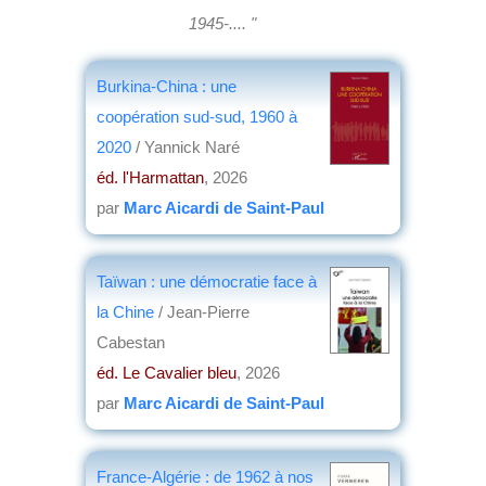
1945-.... "
Burkina-China : une
coopération sud-sud, 1960 à
2020
/ Yannick Naré
éd. l'Harmattan
, 2026
par
Marc Aicardi de Saint-Paul
Taïwan : une démocratie face à
la Chine
/ Jean-Pierre
Cabestan
éd. Le Cavalier bleu
, 2026
par
Marc Aicardi de Saint-Paul
France-Algérie : de 1962 à nos