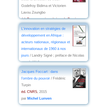
Godefroy Bidima et Victorien
Lavou Zoungbo
éd. Presses universitaires de Perpignan
,
2015
L'innovation en stratégies de
par
Jean Nemo
développement en Afrique :
acteurs nationaux, régionaux et
internationaux de 1960 à nos
jours
/ Landry Signé ; préface de Nicolas
van de Walle
éd. Karthala
, 2015
Jacques Foccart : dans
par
Jean Nemo
l’ombre du pouvoir
/ Frédéric
Turpin
éd. CNRS
, 2015
par
Michel Lunven