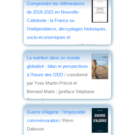
Comprendre les référendums
de 2018-2022 en Nouvelle-
Calédonie : la France ou
l'indépendance, décryptages historiques,
socio-économiques et
communautaristes : essai
/ Frédéric
Angleviel,...
La nutrition dans un monde
éd. Edilivre
, 2018
globalisé : bilan et perspectives
par
Jean Martin
à l'heure des ODD
/ coordonné
par Yves Martin-Prével et
Bernard Maire ; [préface Stéphane
Devaux]
éd. Karthala
, 2018
Guerre d'Algérie : l'impossible
par
Jean Nemo
commémoration
/ Rémi
Dalisson