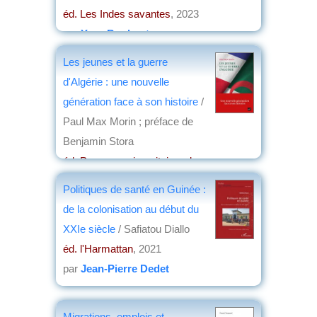
éd. Les Indes savantes
, 2023
par
Yves Boulvert
Les jeunes et la guerre
d'Algérie : une nouvelle
génération face à son histoire
/
Paul Max Morin ; préface de
Benjamin Stora
éd. Presses universitaires de
France/Humensis
, 2022
Politiques de santé en Guinée :
par
Elisabeth Dufourcq
de la colonisation au début du
XXIe siècle
/ Safiatou Diallo
éd. l'Harmattan
, 2021
par
Jean-Pierre Dedet
Migrations, emplois et