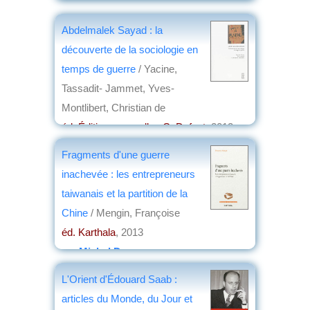
éd. Presses universitaires de Rennes
,
2013
Abdelmalek Sayad : la
par
Stéphane Richemond
découverte de la sociologie en
temps de guerre
/ Yacine,
Tassadit- Jammet, Yves-
Montlibert, Christian de
éd. Éditions nouvelles C. Defaut
, 2013
par
Jean Martin
Fragments d'une guerre
inachevée : les entrepreneurs
taiwanais et la partition de la
Chine
/ Mengin, Françoise
éd. Karthala
, 2013
par
Michel Deverge
L'Orient d'Édouard Saab :
articles du Monde, du Jour et