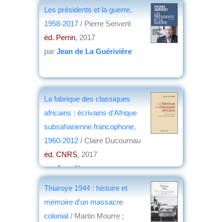
Gilles Boquérat, Grégoire Eldin, Isabelle
Les présidents et la guerre,
Richefort
1958-2017
/ Pierre Servent
éd. L'Iconoclaste
, 2017
éd. Perrin
, 2017
par
Jean-Marc Simon
par
Jean de La Guérivière
La fabrique des classiques
africains : écrivains d'Afrique
subsaharienne francophone,
1960-2012
/ Claire Ducournau
éd. CNRS
, 2017
par
Jean Nemo
Thiaroye 1944 : histoire et
mémoire d'un massacre
colonial
/ Martin Mourre ;