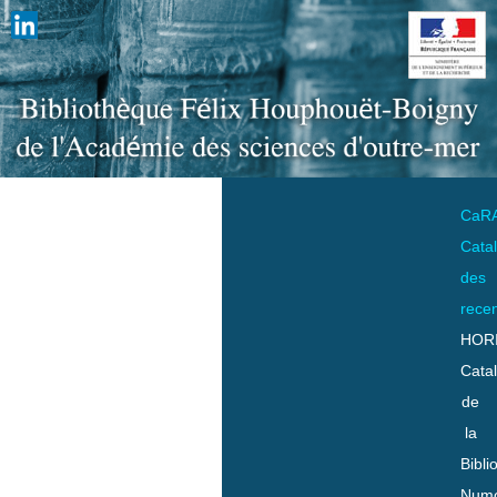
CaR
Cata
des
rece
HOR
Cata
de
la
Bibli
Numo