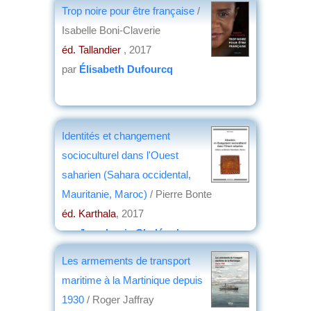
Trop noire pour être française
/
Isabelle Boni-Claverie
éd. Tallandier
, 2017
par
Élisabeth Dufourcq
Identités et changement
socioculturel dans l'Ouest
saharien (Sahara occidental,
Mauritanie, Maroc)
/ Pierre Bonte
éd. Karthala
, 2017
par
Jean-Louis Chaléard
Les armements de transport
maritime à la Martinique depuis
1930
/ Roger Jaffray