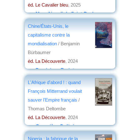
éd. Le Cavalier bleu
, 2025
par
Marc Aicardi de Saint-Paul
Chine/États-Unis, le
capitalisme contre la
mondialisation
/ Benjamin
Bürbaumer
éd. La Découverte
, 2024
par
Dominique Barjot
L'Afrique d'abord ! : quand
François Mitterrand voulait
sauver l'Empire français
/
Thomas Deltombe
éd. La Découverte
, 2024
par
Geneviève Goëtzinger
Nigeria : la fabrique de la