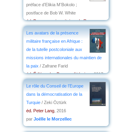
préface d'Elikia M'Bokolo ;
postface de Bob W. White
éd. Presses universitaires de Rennes
,
2017
Les avatars de la présence
par
Jean Nemo
militaire française en Afrique :
de la tutelle postcoloniale aux
missions internationales du maintien de
la paix
/ Zafrane Farid
éd. Éditions les Presses littéraires
, 2017
par
Pierre Lang
Le rôle du Conseil de l'Europe
dans la démocratisation de la
Turquie
/ Zeki Öztürk
éd. Peter Lang
, 2016
par
Joëlle le Morzellec