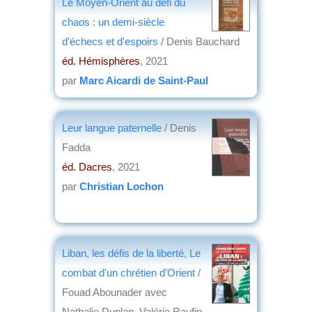
Le Moyen-Orient au défi du
chaos : un demi-siècle
d'échecs et d'espoirs
/ Denis Bauchard
éd. Hémisphères
, 2021
par
Marc Aicardi de Saint-Paul
Leur langue paternelle
/ Denis
Fadda
éd. Dacres
, 2021
par
Christian Lochon
Liban, les défis de la liberté, Le
combat d'un chrétien d'Orient
/
Fouad Abounader avec
Nathalie Duplan, Valérie Raufin