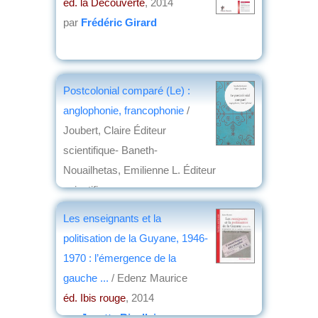
éd. la Découverte
, 2014
par
Frédéric Girard
Postcolonial comparé (Le) :
anglophonie, francophonie
/
Joubert, Claire Éditeur
scientifique- Baneth-
Nouailhetas, Emilienne L. Éditeur
scientifique
éd. Presses universitaires de Vincennes
,
Les enseignants et la
2014
politisation de la Guyane, 1946-
par
Jean Nemo
1970 : l’émergence de la
gauche ...
/ Edenz Maurice
éd. Ibis rouge
, 2014
par
Josette Rivallain