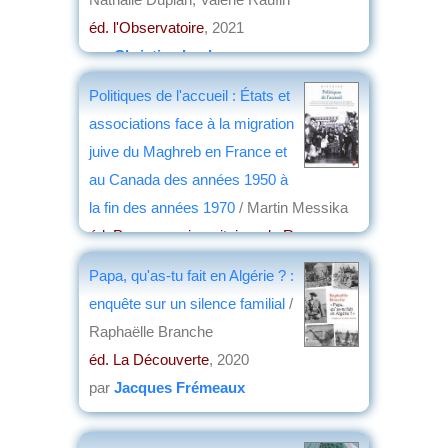
éd. l'Observatoire
, 2021
par
Christian Lochon
Politiques de l'accueil : États et
associations face à la migration
juive du Maghreb en France et
au Canada des années 1950 à
la fin des années 1970
/ Martin Messika
éd. Presses universitaires de Rennes
,
2020
Papa, qu'as-tu fait en Algérie ? :
par
Raoul Delcorde
enquête sur un silence familial
/
Raphaëlle Branche
éd. La Découverte
, 2020
par
Jacques Frémeaux