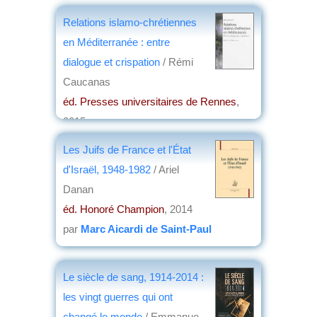
Relations islamo-chrétiennes
en Méditerranée : entre
dialogue et crispation
/ Rémi
Caucanas
éd. Presses universitaires de Rennes
,
2015
par
Jean Martin
Les Juifs de France et l'État
d'Israël, 1948-1982
/ Ariel
Danan
éd. Honoré Champion
, 2014
par
Marc Aicardi de Saint-Paul
Le siècle de sang, 1914-2014 :
les vingt guerres qui ont
changé le monde
/ Emmanue