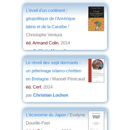
L'éveil d'un continent :
géopolitique de l'Amérique
latine et de la Caraïbe
/
Christophe Ventura
éd. Armand Colin
, 2014
par
Joëlle le Morzellec
Le réveil des sept dormants :
un pèlerinage islamo-chrétien
en Bretagne
/ Manoël Pénicaud
éd. Cerf
, 2014
par
Christian Lochon
L'économie du Japon
/ Evelyne
Dourille-Feer