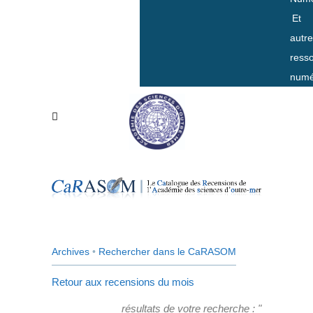
Et
autr
ress
numé
Archives
•
Rechercher dans le CaRASOM
Retour aux recensions du mois
résultats de votre recherche : "