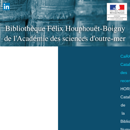
CaR
Cata
des
rece
HOR
Cata
de
la
Bibli
Numo