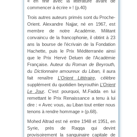
« en finir avec la littérature avant de
commencer à écrire » ! (p.40)
Trois autres auteurs primés sont du Proche-
Orient. Alexandre Najjar, né en 1967, est
membre de notre Académie. Militant
convaincu de la francophonie, il obtint à 23
ans la bourse de l’écrivain de la Fondation
Hachette, puis le Prix Méditerranée ainsi
que le Prix Hervé Deluen de l’Académie
Française. Auteur du
Roman de Beyrouth,
du
Dictionnaire amoureux du Liban,
il aura
fait renaître
L’Orient Littéraire
, célèbre
supplément du quotidien beyrouthin
L’Orient
Le Jour
. C’est pourquoi, M.Fadda en lui
remettant le Prix Renaissance a tenu à lui
dire : « Avec vous, au Liban tout entier nous
tenons à rendre hommage » (p.68).
Mohed Altrad est né entre 1948 et 1951, en
Syrie, près de Raqqa qui devint
provisoirement la sanguinaire capitale de