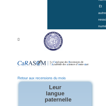
Et
autr
ress
numé
Retour aux recensions du mois
Leur
langue
paternelle