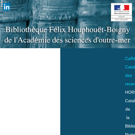
CaR
Cata
des
rece
HOR
Cata
de
la
Bibli
Numo