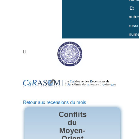
Et
autr
ress
numé
Retour aux recensions du mois
Conflits
du
Moyen-
Orient