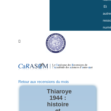
Et
autr
ress
numé
Retour aux recensions du mois
Thiaroye
1944 :
histoire
et