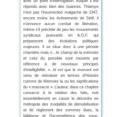
avec un point d’interrogation. Auquel il est
répondu avec bien des nuances. Thiaroye
n’est pas l’insurrection malgache de 1947,
encore moins les évènements de Sétif, il
n’annonce aucun combat de libération,
même s’il précède de peu les mouvements
syndicaux puissants en A.O.F. qui
prépareront des évolutions politiques
majeures. Il se situe donc à une période
charnière mais «
…
le champ de la mémoire
et celui du possible sont rouverts par
référence à de nouveaux principes
d’intelligibilité
.
».
Id est
que le moment est
venu de réévaluer en termes d’Histoire
comme de Mémoire la ou les significations
du « massacre ». L’auteur, dans ce chapitre
consacré à la relation des faits, met
essentiellement en cause le désordre en
métropole des modalités de démobilisation
et de règlement des sommes dues, la
faiblesse et l’incompétence des sous-