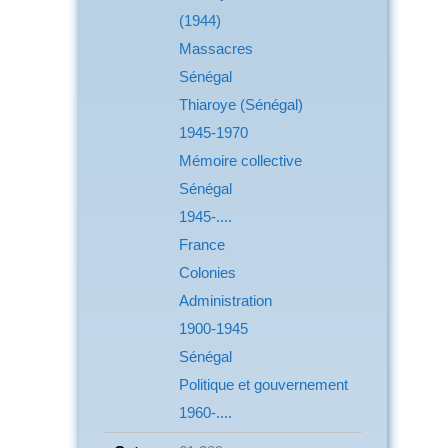
(1944)
Massacres
Sénégal
Thiaroye (Sénégal)
1945-1970
Mémoire collective
Sénégal
1945-....
France
Colonies
Administration
1900-1945
Sénégal
Politique et gouvernement
1960-....