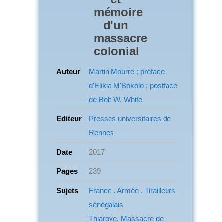
mémoire
d'un
massacre
colonial
Auteur
Martin Mourre ; préface
d'Elikia M'Bokolo ; postface
de Bob W. White
Editeur
Presses universitaires de
Rennes
Date
2017
Pages
239
Sujets
France . Armée . Tirailleurs
sénégalais
Thiaroye, Massacre de