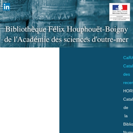
CaR
Cata
des
rece
HOR
Cata
de
la
Bibli
Numo